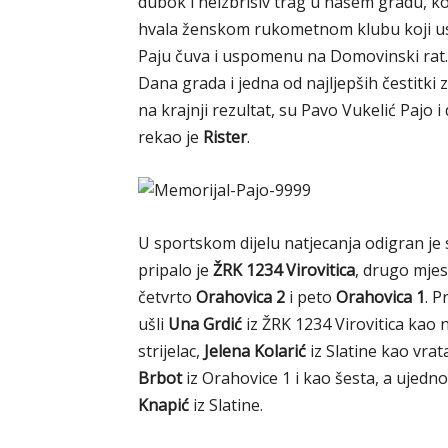
dubok i neizbrisiv trag u našem gradu, ko
hvala ženskom rukometnom klubu koji us
Paju čuva i uspomenu na Domovinski rat. 
Dana grada i jedna od najljepših čestitki 
na krajnji rezultat, su Pavo Vukelić Pajo 
rekao je
Rister
.
U sportskom dijelu natjecanja odigran je 
pripalo je
ŽRK 1234 Virovitica
, drugo mjes
četvrto
Orahovica 2
i peto
Orahovica 1
. P
ušli
Una Grdić
iz ŽRK 1234 Virovitica kao n
strijelac,
Jelena Kolarić
iz Slatine kao vrat
Brbot
iz Orahovice 1 i kao šesta, a ujedn
Knapić
iz Slatine.