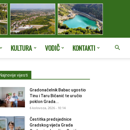
KULTURA
VODIČ
KONTAKTI
Najnovije vijesti
Gradonačelnik Babac ugostio
Tinu i Taru Bičanić te uručio
poklon Grada...
6 kolovoza, 2026 - 10:14
Čestitka predsjednice
Gradskog vijeća Grada