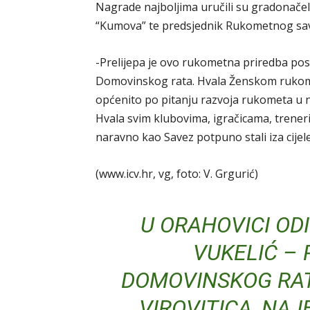
Nagrade najboljima uručili su gradonače
“Kumova” te predsjednik Rukometnog s
-Prelijepa je ovo rukometna priredba po
Domovinskog rata. Hvala Ženskom rukome
općenito po pitanju razvoja rukometa u našo
Hvala svim klubovima, igračicama, trenerima
naravno kao Savez potpuno stali iza cijele
(www.icv.hr, vg, foto: V. Grgurić)
U ORAHOVICI OD
VUKELIĆ – 
DOMOVINSKOG RAT
VIROVITICA, NAJ