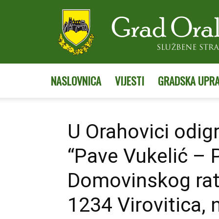
NASLOVNICA
VIJESTI
GRADSKA UPR
U Orahovici odig
“Pave Vukelić – P
Domovinskog rata
1234 Virovitica, 