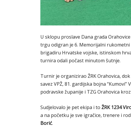
U sklopu proslave Dana grada Orahovice
trgu odigran je 6. Memorijalni rukometni
brigadiru Hrvatske vojske, istinskom hrv
turnira odali počast minutom šutnje.
Turnir je organizirao ŽRK Orahovica, do
savez VPŽ, 81. gardijska bojna “Kumovi” Vi
podravske županije i TZG Orahovica kroz p
Sudjelovalo je pet ekipa i to
ŽRK 1234 Viro
a na početku je sve igračice, trenere i r
Borić
.