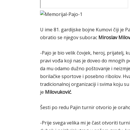
U ime 81. gardijske bojne Kumovi čiji je P
obratio se njegov suborac
Miroslav Milo
-Pajo je bio velik čovjek, heroj, prijatelj, 
pravi vođa koji nas je doveo do mnogih 
da mu odamo dužno poštovanje i neizmjer
borilačke sportove i posebno ribolov. 
tradicionalnoj organizaciji i svima koju su
je
Milovuković
.
Šesti po redu Pajin turnir otvorio je ora
-Prije svega velika mi je čast otvoriti turn