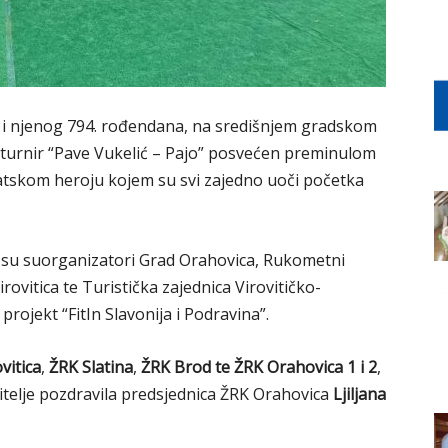
 i njenog 794. rođendana, na središnjem gradskom
 turnir “Pave Vukelić – Pajo” posvećen preminulom
atskom heroju kojem su svi zajedno uoči početka
k su suorganizatori Grad Orahovica, Rukometni
rovitica te Turistička zajednica Virovitičko-
rojekt “FitIn Slavonija i Podravina”.
vitica
,
ŽRK Slatina
,
ŽRK Brod te
ŽRK Orahovica 1 i 2
,
oditelje pozdravila predsjednica ŽRK Orahovica
Ljiljana