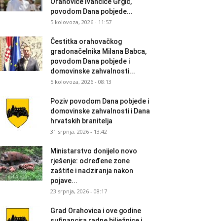
Orahovice Ivančice Grgić,
povodom Dana pobjede...
5 kolovoza, 2026 - 11:57
Čestitka orahovačkog
gradonačelnika Milana Babca,
povodom Dana pobjede i
domovinske zahvalnosti...
5 kolovoza, 2026 - 08:13
Poziv povodom Dana pobjede i
domovinske zahvalnosti i Dana
hrvatskih branitelja
31 srpnja, 2026 - 13:42
Ministarstvo donijelo novo
rješenje: određene zone
zaštite i nadziranja nakon
pojave...
23 srpnja, 2026 - 08:17
Grad Orahovica i ove godine
sufinancira radne bilježnice i