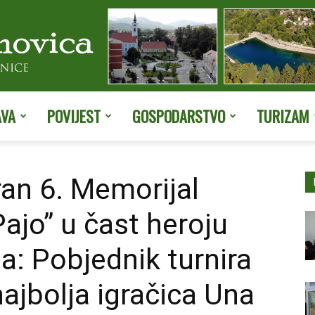
AVA
POVIJEST
GOSPODARSTVO
TURIZAM
Službene
ran 6. Memorijal
ajo” u čast heroju
stranice
: Pobjednik turnira
najbolja igračica Una