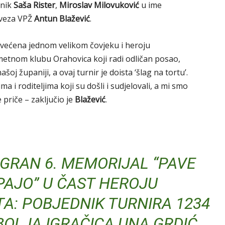
lnik
Saša Rister
,
Miroslav Milovuković
u ime
aveza VPŽ
Antun Blažević
.
svećena jednom velikom čovjeku i heroju
tnom klubu Orahovica koji radi odličan posao,
j županiji, a ovaj turnir je doista ‘šlag na tortu’.
 i roditeljima koji su došli i sudjelovali, a mi smo
 priče – zaključio je
Blažević
.
IGRAN 6. MEMORIJAL “PAVE
PAJO” U ČAST HEROJU
A: POBJEDNIK TURNIRA 1234
BOLJA IGRAČICA UNA GRDIĆ