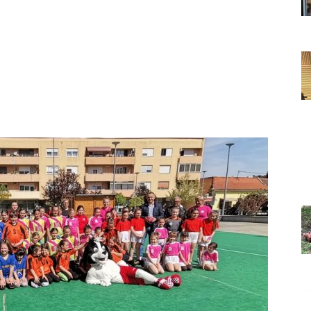
Grada
Orahovice