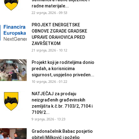
radne materijale...
22 srpnja, 2026 - 09:53
PROJEKT ENERGETSKE
OBNOVE ZGRADE GRADSKE
UPRAVE ORAHOVICA PRED
ZAVRŠETKOM
21 srpnja, 2026 - 10:12
Projekt koji je roditeljima donio
predah, a korisnicima
sigurnost, uspješno priveden...
10 srpnja, 2026 - 01:22
NATJEČAJ za prodaju
neizgrađenih građevinskih
zemljišta k.č.br. 7103/2, 7104 i
7109/2...
9 srpnja, 2026 - 13:23
Gradonačelnik Babac posjetio
obitelj Milković i poželio