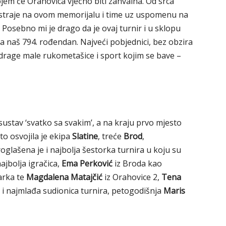
jem će Orahovica vječno biti zahvalna. Od srca
traje na ovom memorijalu i time uz uspomenu na
Posebno mi je drago da je ovaj turnir i u sklopu
za naš 794. rođendan. Najveći pobjednici, bez obzira
i drage male rukometašice i sport kojim se bave –
sustav ‘svatko sa svakim’, a na kraju prvo mjesto
to osvojila je ekipa
Slatine
, treće
Brod
,
roglašena je i najbolja šestorka turnira u koju su
ajbolja igračica,
Ema Perković
iz Broda kao
arka te
Magdalena Matajčić
iz Orahovice 2,
Tena
o i najmlađa sudionica turnira, petogodišnja
Maris