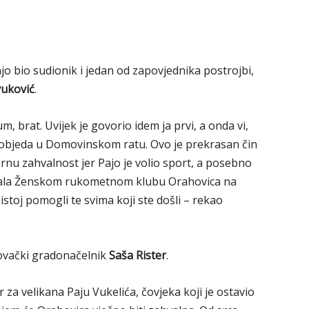
ajo bio sudionik i jedan od zapovjednika postrojbi,
vuković
.
kum, brat. Uvijek je govorio idem ja prvi, a onda vi,
pobjeda u Domovinskom ratu. Ovo je prekrasan čin
nu zahvalnost jer Pajo je volio sport, a posebno
Hvala Ženskom rukometnom klubu Orahovica na
 istoj pomogli te svima koji ste došli – rekao
hovački gradonačelnik
Saša Rister
.
ir za velikana Paju Vukelića, čovjeka koji je ostavio