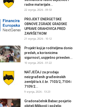
radne materijale...
22 srpnja, 2026 - 09:53
PROJEKT ENERGETSKE
OBNOVE ZGRADE GRADSKE
UPRAVE ORAHOVICA PRED
ZAVRŠETKOM
21 srpnja, 2026 - 10:12
Projekt koji je roditeljima donio
predah, a korisnicima
sigurnost, uspješno priveden...
10 srpnja, 2026 - 01:22
NATJEČAJ za prodaju
neizgrađenih građevinskih
zemljišta k.č.br. 7103/2, 7104 i
7109/2...
9 srpnja, 2026 - 13:23
Gradonačelnik Babac posjetio
obitelj Milković i poželio