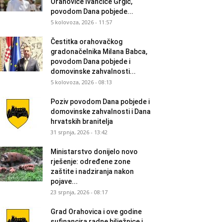
Orahovice Ivančice Grgić,
povodom Dana pobjede...
5 kolovoza, 2026 - 11:57
Čestitka orahovačkog
gradonačelnika Milana Babca,
povodom Dana pobjede i
domovinske zahvalnosti...
5 kolovoza, 2026 - 08:13
Poziv povodom Dana pobjede i
domovinske zahvalnosti i Dana
hrvatskih branitelja
31 srpnja, 2026 - 13:42
Ministarstvo donijelo novo
rješenje: određene zone
zaštite i nadziranja nakon
pojave...
23 srpnja, 2026 - 08:17
Grad Orahovica i ove godine
sufinancira radne bilježnice i