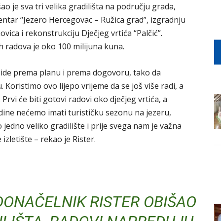
o je sva tri velika gradilišta na području grada,
entar “Jezero Hercegovac – Ružica grad”, izgradnju
ica i rekonstrukciju Dječjeg vrtića “Palčić”.
 radova je oko 100 milijuna kuna.
e ide prema planu i prema dogovoru, tako da
. Koristimo ovo lijepo vrijeme da se još više radi, a
Prvi će biti gotovi radovi oko dječjeg vrtića, a
ine nećemo imati turističku sezonu na jezeru,
o jedno veliko gradilište i prije svega nam je važna
 izletište – rekao je Rister.
ONAČELNIK RISTER OBIŠAO