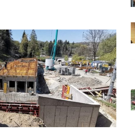
Grada
Orahovice