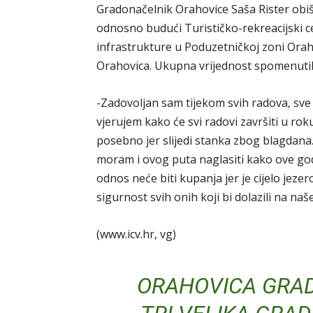
Gradonačelnik Orahovice Saša Rister obiša
odnosno budući Turističko-rekreacijski c
infrastrukture u Poduzetničkoj zoni Orahov
Orahovica. Ukupna vrijednost spomenutih
-Zadovoljan sam tijekom svih radova, sv
vjerujem kako će svi radovi završiti u roku
posebno jer slijedi stanka zbog blagdana. 
moram i ovog puta naglasiti kako ove god
odnos neće biti kupanja jer je cijelo jezer
sigurnost svih onih koji bi dolazili na naše
(www.icv.hr, vg)
ORAHOVICA GRAD