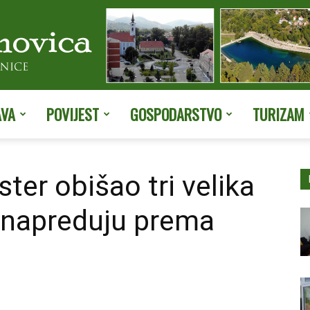
AVA
POVIJEST
GOSPODARSTVO
TURIZAM
Službene
ter obišao tri velika
i napreduju prema
stranice