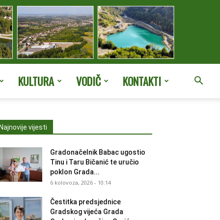
KULTURA
VODIČ
KONTAKTI
Najnovije vijesti
Gradonačelnik Babac ugostio
Tinu i Taru Bičanić te uručio
poklon Grada...
6 kolovoza, 2026 - 10:14
Čestitka predsjednice
Gradskog vijeća Grada