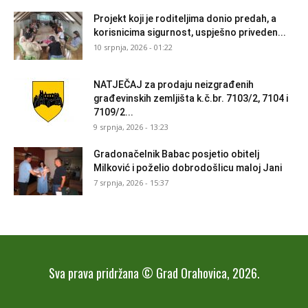
Projekt koji je roditeljima donio predah, a
korisnicima sigurnost, uspješno priveden...
10 srpnja, 2026 - 01:22
NATJEČAJ za prodaju neizgrađenih
građevinskih zemljišta k.č.br. 7103/2, 7104 i
7109/2...
9 srpnja, 2026 - 13:23
Gradonačelnik Babac posjetio obitelj
Milković i poželio dobrodošlicu maloj Jani
7 srpnja, 2026 - 15:37
Sva prava pridržana © Grad Orahovica, 2026.