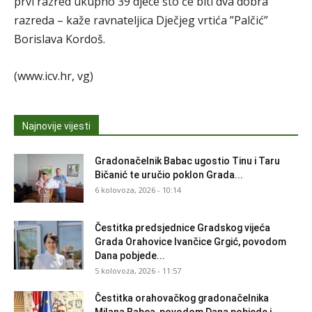
prvi razred ukupno 39 djece što će biti dva dobra
razreda – kaže ravnateljica Dječjeg vrtića ”Palčić”
Borislava Kordoš.
(www.icv.hr, vg)
Najnovije vijesti
Gradonačelnik Babac ugostio Tinu i Taru
Bičanić te uručio poklon Grada...
6 kolovoza, 2026 - 10:14
Čestitka predsjednice Gradskog vijeća
Grada Orahovice Ivančice Grgić, povodom
Dana pobjede...
5 kolovoza, 2026 - 11:57
Čestitka orahovačkog gradonačelnika
Milana Babca, povodom Dana pobjede i