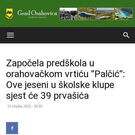
Službene
Započela predškola u
stranice
orahovačkom vrtiću ”Palčić”:
Ove jeseni u školske klupe
Grada
sjest će 39 prvašića
12 ožujka, 2022 - 20:26
Orahovice