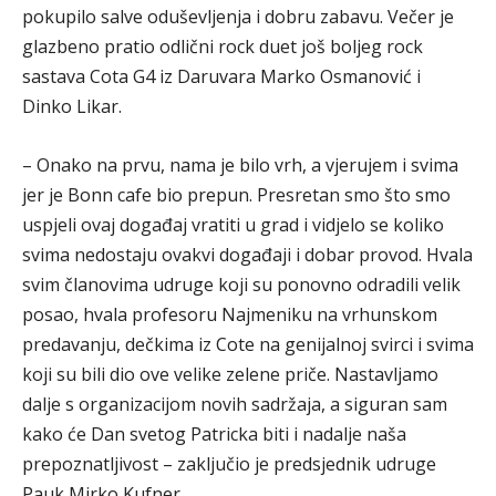
pokupilo salve oduševljenja i dobru zabavu. Večer je
glazbeno pratio odlični rock duet još boljeg rock
sastava Cota G4 iz Daruvara Marko Osmanović i
Dinko Likar.
– Onako na prvu, nama je bilo vrh, a vjerujem i svima
jer je Bonn cafe bio prepun. Presretan smo što smo
uspjeli ovaj događaj vratiti u grad i vidjelo se koliko
svima nedostaju ovakvi događaji i dobar provod. Hvala
svim članovima udruge koji su ponovno odradili velik
posao, hvala profesoru Najmeniku na vrhunskom
predavanju, dečkima iz Cote na genijalnoj svirci i svima
koji su bili dio ove velike zelene priče. Nastavljamo
dalje s organizacijom novih sadržaja, a siguran sam
kako će Dan svetog Patricka biti i nadalje naša
prepoznatljivost – zaključio je predsjednik udruge
Pauk Mirko Kufner.