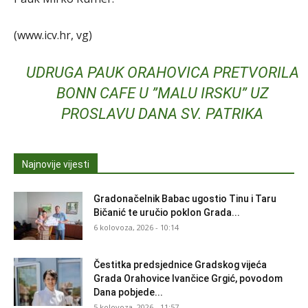
(www.icv.hr, vg)
UDRUGA PAUK ORAHOVICA PRETVORILA
BONN CAFE U ”MALU IRSKU” UZ
PROSLAVU DANA SV. PATRIKA
Najnovije vijesti
Gradonačelnik Babac ugostio Tinu i Taru
Bičanić te uručio poklon Grada...
6 kolovoza, 2026 - 10:14
Čestitka predsjednice Gradskog vijeća
Grada Orahovice Ivančice Grgić, povodom
Dana pobjede...
5 kolovoza, 2026 - 11:57