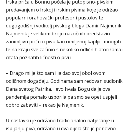
Irska priča u Bonnu počela je putopisno-pivskim
predavanjem o Irskoj i irskim pivima koje je održao
popularni orahovački profesor i pustolov te
dugogodišnji voditelj pivskog bloga Damir Najmenik.
Najmenik je velikom broju nazočnih predstavio
zanimljivu priču o pivu kao omiljenoj kapljici mnogih
te na kraju sve začinio s nekoliko odličnih aforizama i
citata poznatih ličnosti o pivu.
– Drago mi je što sam i ja dao svoj obol ovom
odličnom događaju. Godinama sam redovan sudionik
Dana svetog Patrika, i evo hvala Bogu da je ova
pandemija pomalo usporila pa smo se opet uspjeli
dobro zabaviti – rekao je Najmenik.
U nastavku je održano tradicionalno natjecanje u
ispijanju piva, održano u dva dijela što je ponovno