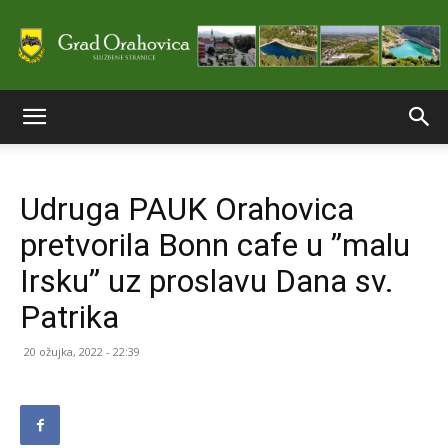
Službene
Udruga PAUK Orahovica
stranice
pretvorila Bonn cafe u ”malu
Irsku” uz proslavu Dana sv.
Grada
Patrika
20 ožujka, 2022 - 22:39
Orahovice