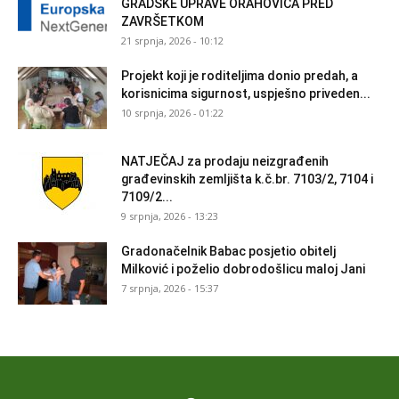
GRADSKE UPRAVE ORAHOVICA PRED
ZAVRŠETKOM
21 srpnja, 2026 - 10:12
Projekt koji je roditeljima donio predah, a
korisnicima sigurnost, uspješno priveden...
10 srpnja, 2026 - 01:22
NATJEČAJ za prodaju neizgrađenih
građevinskih zemljišta k.č.br. 7103/2, 7104 i
7109/2...
9 srpnja, 2026 - 13:23
Gradonačelnik Babac posjetio obitelj
Milković i poželio dobrodošlicu maloj Jani
7 srpnja, 2026 - 15:37