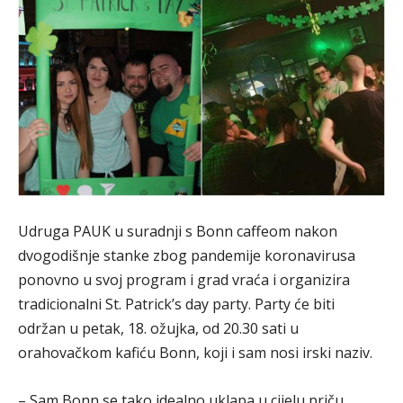
Udruga PAUK u suradnji s Bonn caffeom nakon
dvogodišnje stanke zbog pandemije koronavirusa
ponovno u svoj program i grad vraća i organizira
tradicionalni St. Patrick’s day party. Party će biti
održan u petak, 18. ožujka, od 20.30 sati u
orahovačkom kafiću Bonn, koji i sam nosi irski naziv.
– Sam Bonn se tako idealno uklapa u cijelu priču.