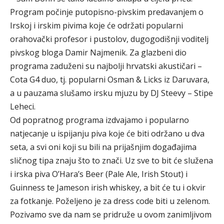
Program počinje putopisno-pivskim predavanjem o
Irskoj i irskim pivima koje će održati popularni
orahovački profesor i pustolov, dugogodišnji voditelj
pivskog bloga Damir Najmenik. Za glazbeni dio
programa zaduženi su najbolji hrvatski akustičari –
Cota G4 duo, tj. popularni Osman & Licks iz Daruvara,
a u pauzama slušamo irsku mjuzu by DJ Steevy – Stipe
Leheci.
Od popratnog programa izdvajamo i popularno
natjecanje u ispijanju piva koje će biti održano u dva
seta, a svi oni koji su bili na prijašnjim događajima
sličnog tipa znaju što to znači. Uz sve to bit će služena
i irska piva O’Hara’s Beer (Pale Ale, Irish Stout) i
Guinness te Jameson irish whiskey, a bit će tu i okvir
za fotkanje. Poželjeno je za dress code biti u zelenom.
Pozivamo sve da nam se pridruže u ovom zanimljivom