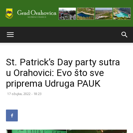
Službene
St. Patrick’s Day party sutra
stranice
u Orahovici: Evo što sve
priprema Udruga PAUK
Grada
17 ožujka, 2022 - 18:23
Orahovice