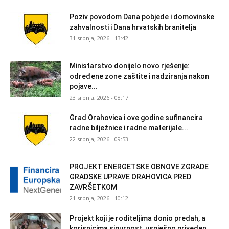
Poziv povodom Dana pobjede i domovinske
zahvalnosti i Dana hrvatskih branitelja
31 srpnja, 2026 - 13:42
Ministarstvo donijelo novo rješenje:
određene zone zaštite i nadziranja nakon
pojave...
23 srpnja, 2026 - 08:17
Grad Orahovica i ove godine sufinancira
radne bilježnice i radne materijale...
22 srpnja, 2026 - 09:53
PROJEKT ENERGETSKE OBNOVE ZGRADE
GRADSKE UPRAVE ORAHOVICA PRED
ZAVRŠETKOM
21 srpnja, 2026 - 10:12
Projekt koji je roditeljima donio predah, a
korisnicima sigurnost, uspješno priveden...