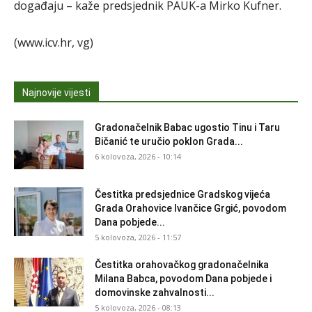
događaju – kaže predsjednik PAUK-a Mirko Kufner.
(www.icv.hr, vg)
Najnovije vijesti
Gradonačelnik Babac ugostio Tinu i Taru
Bičanić te uručio poklon Grada...
6 kolovoza, 2026 - 10:14
Čestitka predsjednice Gradskog vijeća
Grada Orahovice Ivančice Grgić, povodom
Dana pobjede...
5 kolovoza, 2026 - 11:57
Čestitka orahovačkog gradonačelnika
Milana Babca, povodom Dana pobjede i
domovinske zahvalnosti...
5 kolovoza, 2026 - 08:13