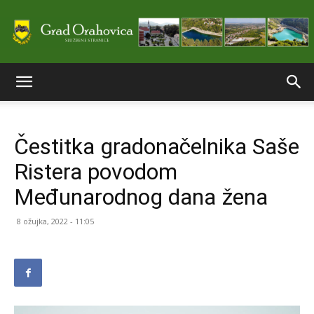
Službene
Čestitka gradonačelnika Saše
stranice
Ristera povodom
Međunarodnog dana žena
Grada
8 ožujka, 2022 - 11:05
Orahovice