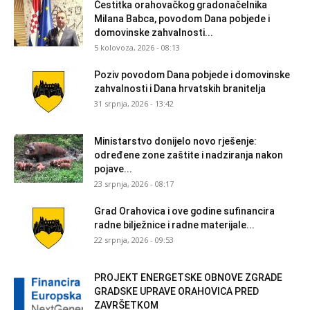
Čestitka orahovačkog gradonačelnika
Milana Babca, povodom Dana pobjede i
domovinske zahvalnosti...
5 kolovoza, 2026 - 08:13
Poziv povodom Dana pobjede i domovinske
zahvalnosti i Dana hrvatskih branitelja
31 srpnja, 2026 - 13:42
Ministarstvo donijelo novo rješenje:
određene zone zaštite i nadziranja nakon
pojave...
23 srpnja, 2026 - 08:17
Grad Orahovica i ove godine sufinancira
radne bilježnice i radne materijale...
22 srpnja, 2026 - 09:53
PROJEKT ENERGETSKE OBNOVE ZGRADE
GRADSKE UPRAVE ORAHOVICA PRED
ZAVRŠETKOM