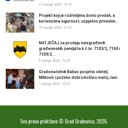
21 srpnja, 2026 - 10:12
Projekt koji je roditeljima donio predah, a
korisnicima sigurnost, uspješno priveden...
10 srpnja, 2026 - 01:22
NATJEČAJ za prodaju neizgrađenih
građevinskih zemljišta k.č.br. 7103/2, 7104 i
7109/2...
9 srpnja, 2026 - 13:23
Gradonačelnik Babac posjetio obitelj
Milković i poželio dobrodošlicu maloj Jani
7 srpnja, 2026 - 15:37
Sva prava pridržana © Grad Orahovica, 2026.