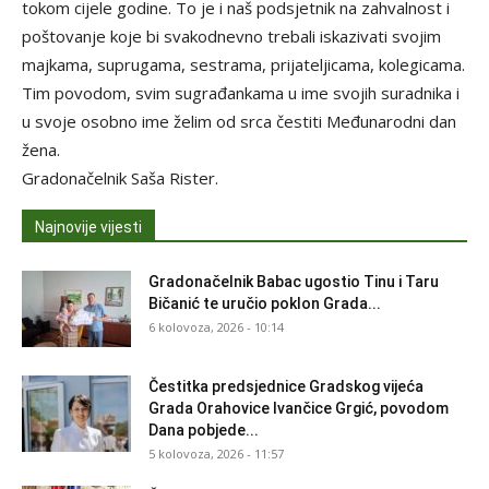
tokom cijele godine. To je i naš podsjetnik na zahvalnost i
poštovanje koje bi svakodnevno trebali iskazivati svojim
majkama, suprugama, sestrama, prijateljicama, kolegicama.
Tim povodom, svim sugrađankama u ime svojih suradnika i
u svoje osobno ime želim od srca čestiti Međunarodni dan
žena.
Gradonačelnik Saša Rister.
Najnovije vijesti
Gradonačelnik Babac ugostio Tinu i Taru
Bičanić te uručio poklon Grada...
6 kolovoza, 2026 - 10:14
Čestitka predsjednice Gradskog vijeća
Grada Orahovice Ivančice Grgić, povodom
Dana pobjede...
5 kolovoza, 2026 - 11:57