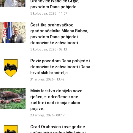
Orahovice Ivančice Grgić,
povodom Dana pobjede...
5 kolovoza, 2026 - 11:57
Čestitka orahovačkog
gradonačelnika Milana Babca,
povodom Dana pobjede i
domovinske zahvalnosti...
5 kolovoza, 2026 - 08:13
Poziv povodom Dana pobjede i
domovinske zahvalnosti i Dana
hrvatskih branitelja
31 srpnja, 2026 - 13:42
Ministarstvo donijelo novo
rješenje: određene zone
zaštite i nadziranja nakon
pojave...
23 srpnja, 2026 - 08:17
Grad Orahovica i ove godine
sufinancira radne bilježnice i