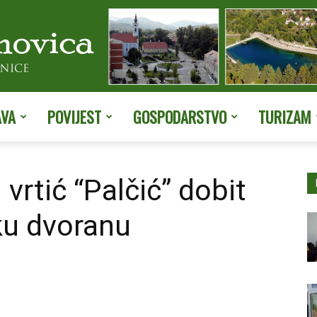
AVA
POVIJEST
GOSPODARSTVO
TURIZAM
Službene
 vrtić “Palčić” dobit
ku dvoranu
stranice