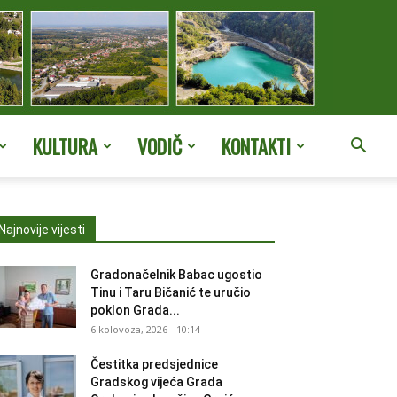
KULTURA
VODIČ
KONTAKTI
Najnovije vijesti
Gradonačelnik Babac ugostio
Tinu i Taru Bičanić te uručio
poklon Grada...
6 kolovoza, 2026 - 10:14
Čestitka predsjednice
Gradskog vijeća Grada