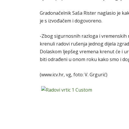
Gradonačelnik Saša Rister naglasio je ka
je s izvođačem i dogovoreno.
-Zbog sigurnosnih razloga i vremenskih n
krenuli radovi rušenja jednog dijela zgr
Dolaskom ljepšeg vremena krenut će i ur
biti odrađeni u onom roku kako smo i dogo
(www.icv.hr, vg, foto: V. Grgurić)