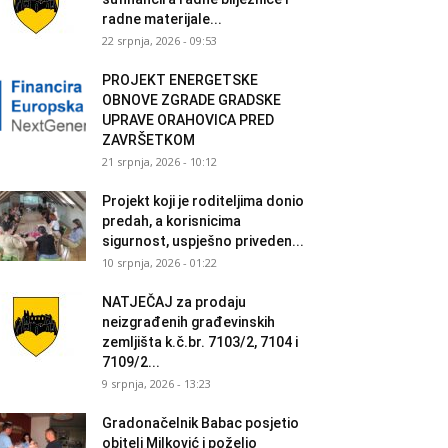
radne materijale...
22 srpnja, 2026 - 09:53
PROJEKT ENERGETSKE
OBNOVE ZGRADE GRADSKE
UPRAVE ORAHOVICA PRED
ZAVRŠETKOM
21 srpnja, 2026 - 10:12
Projekt koji je roditeljima donio
predah, a korisnicima
sigurnost, uspješno priveden...
10 srpnja, 2026 - 01:22
NATJEČAJ za prodaju
neizgrađenih građevinskih
zemljišta k.č.br. 7103/2, 7104 i
7109/2...
9 srpnja, 2026 - 13:23
Gradonačelnik Babac posjetio
obitelj Milković i poželio