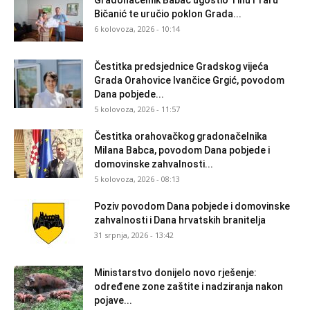
Gradonačelnik Babac ugostio Tinu i Taru
Bičanić te uručio poklon Grada...
6 kolovoza, 2026 - 10:14
Čestitka predsjednice Gradskog vijeća
Grada Orahovice Ivančice Grgić, povodom
Dana pobjede...
5 kolovoza, 2026 - 11:57
Čestitka orahovačkog gradonačelnika
Milana Babca, povodom Dana pobjede i
domovinske zahvalnosti...
5 kolovoza, 2026 - 08:13
Poziv povodom Dana pobjede i domovinske
zahvalnosti i Dana hrvatskih branitelja
31 srpnja, 2026 - 13:42
Ministarstvo donijelo novo rješenje:
određene zone zaštite i nadziranja nakon
pojave...