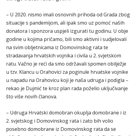
– U 2020. nismo imali osnovnih prihoda od Grada zbog
situacije s pandemijom, ali ipak smo uz pomoć naših
donatora i sponzora uspjeli izgurati tu godinu. U obje
godine u kojima pričamo, bili smo aktivni i sudjelovali
na svim obljetnicama iz Domovinskog rata te
stradavanja hrvatskih vojnika i civila u 2. svjetskom
ratu. Važno je reći da smo održavali spomen obilježje
u tzv. Klancu u Orahovici za poginule hrvatske vojnike
u napadu na Orahovicu koji je naša udruga i podigla –
rekao je Dujmić te kroz plan rada poželio uključivanje
što više novih članova.
– Udruga Hrvatski domobran okuplja domobrane i iz
2. svjetskog i Domovinskog rata i zato bih volio
posebno domobrane iz Domovinskog rata da se