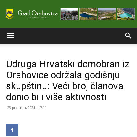
Službene
Udruga Hrvatski domobran iz
stranice
Orahovice održala godišnju
skupštinu: Veći broj članova
Grada
donio bi i više aktivnosti
23 prosinca, 2021 - 17:11
Orahovice