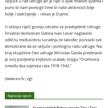
uključe u rad udruge jer je riječ o ipak mlađim ljudima i
puno bi nam pomogli čime bi naše aktivnosti bilje
bolje i sadržajnije – rekao je Dujmić.
U sklopu riječi gostiju obratio se predsjednik Udruge
Hrvatski domobran Slatina Ivan Levar naglasivši
odličnu međusobnu suradnju te također pozvavši sve
domobrane da se uključe i pomognu radu udruge. Na
kraj skupštine član udruge Miroslav Gazda predstavio
je svoj posljednji književni uradak, knjigu ”Orahovica
između dva svjetska rata 1918-1942.”.
(www.icv.hr, vg)
Najnovije vijesti