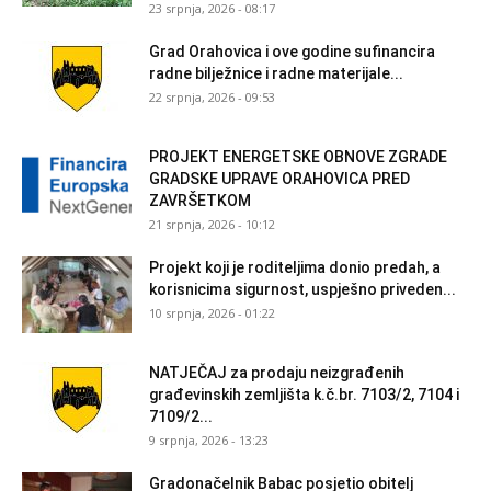
23 srpnja, 2026 - 08:17
Grad Orahovica i ove godine sufinancira
radne bilježnice i radne materijale...
22 srpnja, 2026 - 09:53
PROJEKT ENERGETSKE OBNOVE ZGRADE
GRADSKE UPRAVE ORAHOVICA PRED
ZAVRŠETKOM
21 srpnja, 2026 - 10:12
Projekt koji je roditeljima donio predah, a
korisnicima sigurnost, uspješno priveden...
10 srpnja, 2026 - 01:22
NATJEČAJ za prodaju neizgrađenih
građevinskih zemljišta k.č.br. 7103/2, 7104 i
7109/2...
9 srpnja, 2026 - 13:23
Gradonačelnik Babac posjetio obitelj