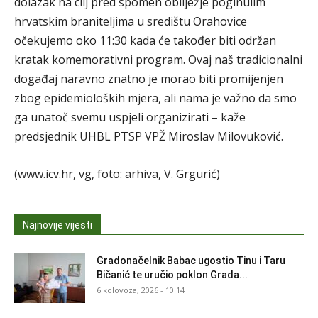
dolazak na cilj pred spomen obilježje poginulim
hrvatskim braniteljima u središtu Orahovice
očekujemo oko 11:30 kada će također biti održan
kratak komemorativni program. Ovaj naš tradicionalni
događaj naravno znatno je morao biti promijenjen
zbog epidemioloških mjera, ali nama je važno da smo
ga unatoč svemu uspjeli organizirati – kaže
predsjednik UHBL PTSP VPŽ Miroslav Milovuković.
(www.icv.hr, vg, foto: arhiva, V. Grgurić)
Najnovije vijesti
Gradonačelnik Babac ugostio Tinu i Taru
Bičanić te uručio poklon Grada...
6 kolovoza, 2026 - 10:14