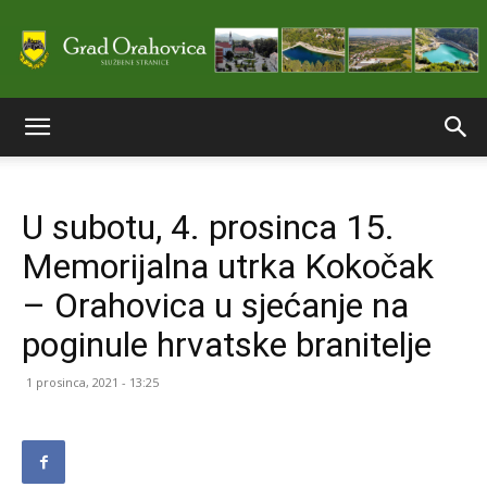
Službene
U subotu, 4. prosinca 15.
stranice
Memorijalna utrka Kokočak
– Orahovica u sjećanje na
Grada
poginule hrvatske branitelje
1 prosinca, 2021 - 13:25
Orahovice