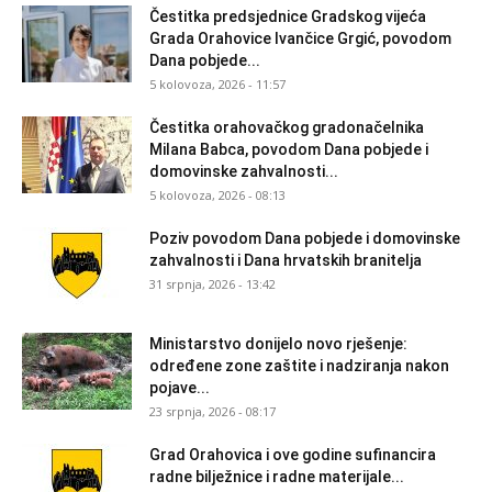
Čestitka predsjednice Gradskog vijeća
Grada Orahovice Ivančice Grgić, povodom
Dana pobjede...
5 kolovoza, 2026 - 11:57
Čestitka orahovačkog gradonačelnika
Milana Babca, povodom Dana pobjede i
domovinske zahvalnosti...
5 kolovoza, 2026 - 08:13
Poziv povodom Dana pobjede i domovinske
zahvalnosti i Dana hrvatskih branitelja
31 srpnja, 2026 - 13:42
Ministarstvo donijelo novo rješenje:
određene zone zaštite i nadziranja nakon
pojave...
23 srpnja, 2026 - 08:17
Grad Orahovica i ove godine sufinancira
radne bilježnice i radne materijale...