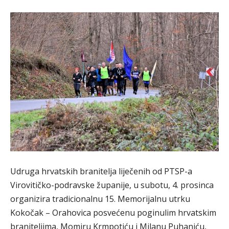
Udruga hrvatskih branitelja liječenih od PTSP-a
Virovitičko-podravske županije, u subotu, 4. prosinca
organizira tradicionalnu 15. Memorijalnu utrku
Kokočak – Orahovica posvećenu poginulim hrvatskim
braniteljima, Momiru Krmpotiću i Milanu Puhaniću,