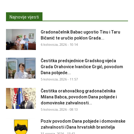
Najnovije vijesti
Gradonačelnik Babac ugostio Tinu i Taru
Bičanić te uručio poklon Grada...
6 kolovoza, 2026 - 10:14
Čestitka predsjednice Gradskog vijeća
Grada Orahovice Ivančice Grgić, povodom
Dana pobjede...
5 kolovoza, 2026 - 11:57
Čestitka orahovačkog gradonačelnika
Milana Babca, povodom Dana pobjede i
domovinske zahvalnosti...
5 kolovoza, 2026 - 08:13
Poziv povodom Dana pobjede i domovinske
zahvalnosti i Dana hrvatskih branitelja
31 srpnja, 2026 - 13:42