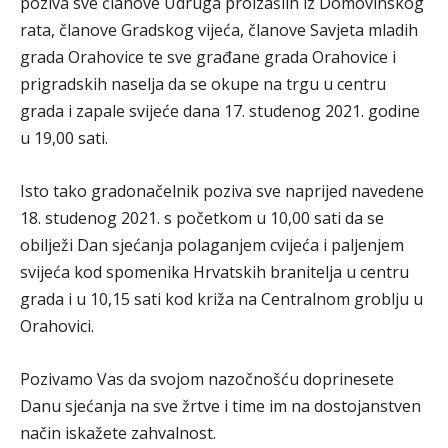
poziva sve članove Udruga proizašlih iz Domovinskog
rata, članove Gradskog vijeća, članove Savjeta mladih
grada Orahovice te sve građane grada Orahovice i
prigradskih naselja da se okupe na trgu u centru
grada i zapale svijeće dana 17. studenog 2021. godine
u 19,00 sati.
Isto tako gradonačelnik poziva sve naprijed navedene
18. studenog 2021. s početkom u 10,00 sati da se
obilježi Dan sjećanja polaganjem cvijeća i paljenjem
svijeća kod spomenika Hrvatskih branitelja u centru
grada i u 10,15 sati kod križa na Centralnom groblju u
Orahovici.
Pozivamo Vas da svojom nazočnošću doprinesete
Danu sjećanja na sve žrtve i time im na dostojanstven
način iskažete zahvalnost.