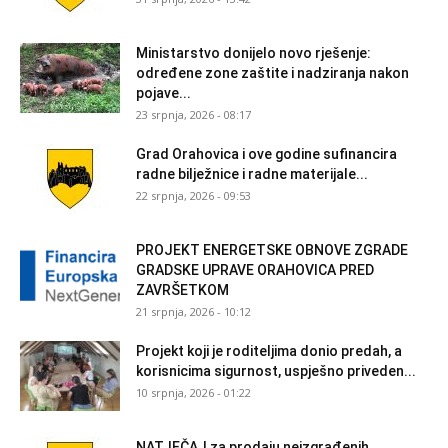
Ministarstvo donijelo novo rješenje:
određene zone zaštite i nadziranja nakon
pojave...
23 srpnja, 2026 - 08:17
Grad Orahovica i ove godine sufinancira
radne bilježnice i radne materijale...
22 srpnja, 2026 - 09:53
PROJEKT ENERGETSKE OBNOVE ZGRADE
GRADSKE UPRAVE ORAHOVICA PRED
ZAVRŠETKOM
21 srpnja, 2026 - 10:12
Projekt koji je roditeljima donio predah, a
korisnicima sigurnost, uspješno priveden...
10 srpnja, 2026 - 01:22
NATJEČAJ za prodaju neizgrađenih