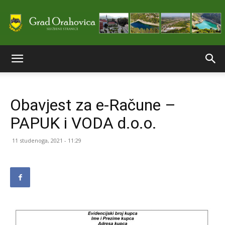
Službene
Obavjest za e-Račune –
stranice
PAPUK i VODA d.o.o.
11 studenoga, 2021 - 11:29
Grada
Orahovice