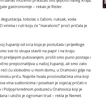
vam danas možemo prikazati svu ljepotu našeg kraja,
ate gastronomije – rekao je Rister.
h degustacija, tobolac s čašom, ruksak, voda
O vinima i ruti koju će ”maratonci” proći pričala je
j županiji od srca koja je poslušala i prijedloge
smo sve to skupa stavili na papir i na kraju
ati prelijepim putovanjem, prošli smo puno postaja i
pično prepoznatljiva u našoj županiji, ali smo zato
u, reći ću slobodno u mom domu, u Orahovici gdje na
insku priču. Najviše hvala proizvođačima vina koji
va vina sudionicima i poseban je osjećaj pričati o
a i Poljoprivrednom poduzeću Orahovica koji je
ana i uložio je ogroman trud – rekla je Nemet.