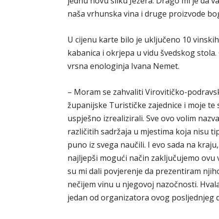
jednu novu sliku Jezera. Drago mi je da 
naša vrhunska vina i druge proizvode bog
U cijenu karte bilo je uključeno 10 vinski
kabanica i okrjepa u vidu švedskog stola. 
vrsna enologinja Ivana Nemet.
– Moram se zahvaliti Virovitičko-podravsko
županijske Turističke zajednice i moje te 
uspješno izrealizirali. Sve ovo volim nazv
različitih sadržaja u mjestima koja nisu ti
puno iz svega naučili. I evo sada na kraj
najljepši mogući način zaključujemo ovu v
su mi dali povjerenje da prezentiram njiho
nečijem vinu u njegovoj nazočnosti. Hval
jedan od organizatora ovog posljednjeg d