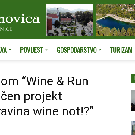
AVA
POVIJEST
GOSPODARSTVO
TURIZAM
Službene
nom “Wine & Run
učen projekt
stranice
ravina wine not!?”