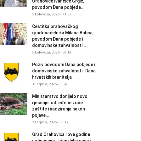
Orahovice Ivančice Grgić,
povodom Dana pobjede...
5 kolovoza, 2026 - 11:57
Čestitka orahovačkog
gradonačelnika Milana Babca,
povodom Dana pobjede i
domovinske zahvalnosti...
5 kolovoza, 2026 - 08:13
Poziv povodom Dana pobjede i
domovinske zahvalnosti i Dana
hrvatskih branitelja
31 srpnja, 2026 - 13:42
Ministarstvo donijelo novo
rješenje: određene zone
zaštite i nadziranja nakon
pojave...
23 srpnja, 2026 - 08:17
Grad Orahovica i ove godine
sufinancira radne bilježnice i