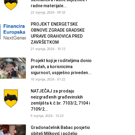
radne materijale...
22 srpnja, 2026 - 09:53
PROJEKT ENERGETSKE
OBNOVE ZGRADE GRADSKE
UPRAVE ORAHOVICA PRED
ZAVRŠETKOM
21 srpnja, 2026 - 10:12
Projekt koji je roditeljima donio
predah, a korisnicima
sigurnost, uspješno priveden...
10 srpnja, 2026 - 01:22
NATJEČAJ za prodaju
neizgrađenih građevinskih
zemljišta k.č.br. 7103/2, 7104 i
7109/2...
9 srpnja, 2026 - 13:23
Gradonačelnik Babac posjetio
obitelj Milković i poželio