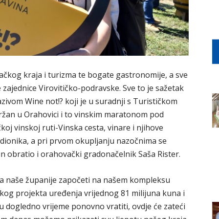
ačkog kraja i turizma te bogate gastronomije, a sve
e zajednice Virovitičko-podravske. Sve to je sažetak
zivom Wine not!? koji je u suradnji s Turističkom
ržan u Orahovici i to vinskim maratonom pod
 vinskoj ruti-Vinska cesta, vinare i njihove
dionika, a pri prvom okupljanju nazočnima se
n obratio i orahovački gradonačelnik Saša Rister.
eca naše županije započeti na našem kompleksu
kog projekta uređenja vrijednog 81 milijuna kuna i
 u dogledno vrijeme ponovno vratiti, ovdje će zateći