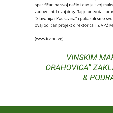
specifičan na svoj način i dao je svoj mak
zadovoljni. I ovaj događaj je potvrda i p
”Slavonija i Podravina” i pokazali smo svu 
ovaj odličan projekt direktorica TZ VPŽ Ma
(www.icv.hr, vg)
VINSKIM MA
ORAHOVICA” ZAKL
& PODRA