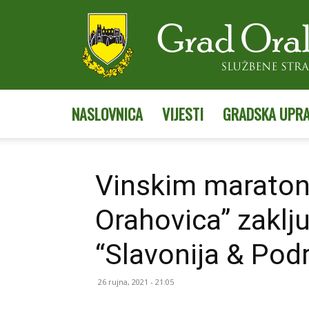
NASLOVNICA
VIJESTI
GRADSKA UPR
Vinskim marato
Orahovica” zaklj
“Slavonija & Pod
26 rujna, 2021 - 21:05