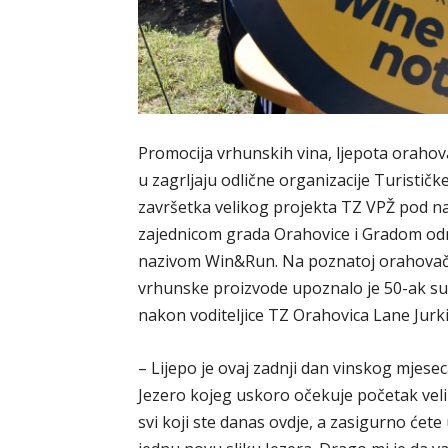
Promocija vrhunskih vina, ljepota orahov
u zagrljaju odlične organizacije Turističk
završetka velikog projekta TZ VPŽ pod na
zajednicom grada Orahovice i Gradom od
nazivom Win&Run. Na poznatoj orahovačkoj
vrhunske proizvode upoznalo je 50-ak su
nakon voditeljice TZ Orahovica Lane Jurki
– Lijepo je ovaj zadnji dan vinskog mjes
Jezero kojeg uskoro očekuje početak veli
svi koji ste danas ovdje, a zasigurno ćete