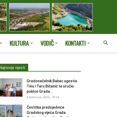
KULTURA
VODIČ
KONTAKTI
Najnovije vijesti
Gradonačelnik Babac ugostio
Tinu i Taru Bičanić te uručio
poklon Grada...
6 kolovoza, 2026 - 10:14
Čestitka predsjednice
Gradskog vijeća Grada