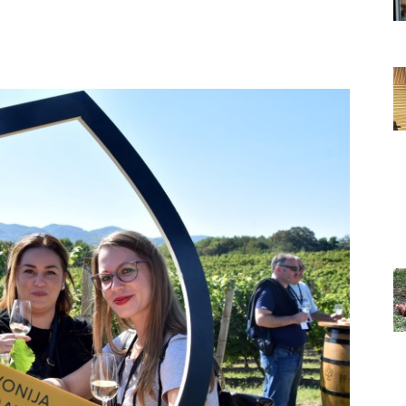
Grada
Orahovice