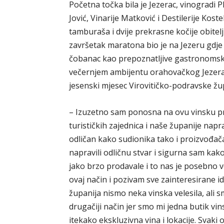
Početna točka bila je Jezerac, vinogradi P
Jović, Vinarije Matković i Destilerije Kos
tamburaša i dvije prekrasne kočije obitel
završetak maratona bio je na Jezeru gdje
čobanac kao prepoznatljive gastronomsk
večernjem ambijentu orahovačkog Jezera 
jesenski mjesec Virovitičko-podravske žu
– Izuzetno sam ponosna na ovu vinsku pri
turističkih zajednica i naše županije napr
odličan kako sudionika tako i proizvođača
napravili odličnu stvar i sigurna sam kako
jako brzo prodavale i to nas je posebno v
ovaj način i pozivam sve zainteresirane i
županija nismo neka vinska velesila, ali s
drugačiji način jer smo mi jedna butik vins
itekako ekskluzivna vina i lokacije. Svaki 