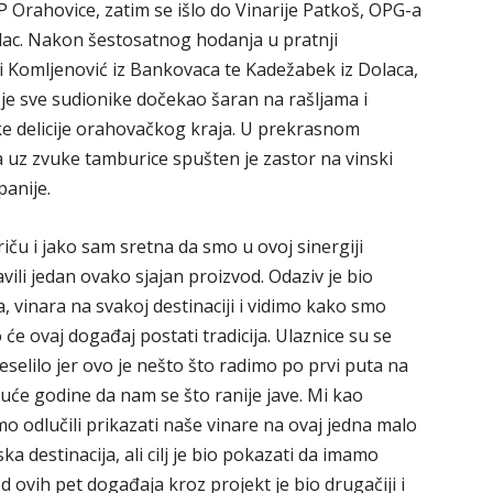
P Orahovice, zatim se išlo do Vinarije Patkoš, OPG-a
telac. Nakon šestosatnog hodanja u pratnji
ji Komljenović iz Bankovaca te Kadežabek iz Dolaca,
 je sve sudionike dočekao šaran na rašljama i
e delicije orahovačkog kraja. U prekrasnom
uz zvuke tamburice spušten je zastor na vinski
panije.
ču i jako sam sretna da smo u ovoj sinergiji
avili jedan ovako sjajan proizvod. Odaziv je bio
, vinara na svakoj destinaciji i vidimo kako smo
 će ovaj događaj postati tradicija. Ulaznice su se
eselilo jer ovo je nešto što radimo po prvi puta na
duće godine da nam se što ranije jave. Mi kao
mo odlučili prikazati naše vinare na ovaj jedna malo
ka destinacija, ali cilj je bio pokazati da imamo
od ovih pet događaja kroz projekt je bio drugačiji i