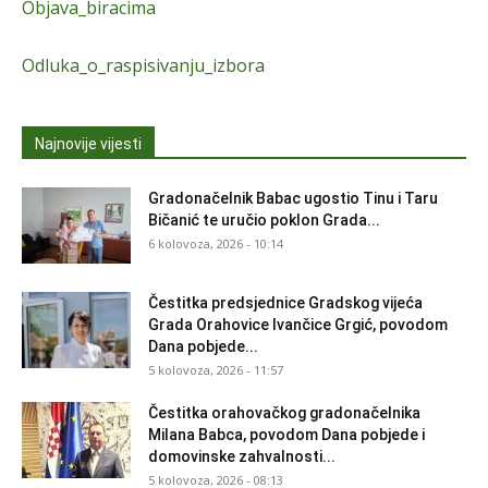
Objava_biracima
Odluka_o_raspisivanju_izbora
Najnovije vijesti
Gradonačelnik Babac ugostio Tinu i Taru
Bičanić te uručio poklon Grada...
6 kolovoza, 2026 - 10:14
Čestitka predsjednice Gradskog vijeća
Grada Orahovice Ivančice Grgić, povodom
Dana pobjede...
5 kolovoza, 2026 - 11:57
Čestitka orahovačkog gradonačelnika
Milana Babca, povodom Dana pobjede i
domovinske zahvalnosti...
5 kolovoza, 2026 - 08:13