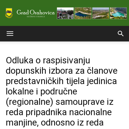
Službene
Odluka o raspisivanju
stranice
dopunskih izbora za članove
predstavničkih tijela jedinica
Grada
lokalne i područne
(regionalne) samouprave iz
reda pripadnika nacionalne
Orahovice
manjine, odnosno iz reda