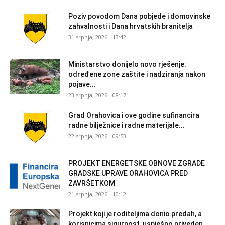
Poziv povodom Dana pobjede i domovinske
zahvalnosti i Dana hrvatskih branitelja
31 srpnja, 2026 - 13:42
Ministarstvo donijelo novo rješenje:
određene zone zaštite i nadziranja nakon
pojave...
23 srpnja, 2026 - 08:17
Grad Orahovica i ove godine sufinancira
radne bilježnice i radne materijale...
22 srpnja, 2026 - 09:53
PROJEKT ENERGETSKE OBNOVE ZGRADE
GRADSKE UPRAVE ORAHOVICA PRED
ZAVRŠETKOM
21 srpnja, 2026 - 10:12
Projekt koji je roditeljima donio predah, a
korisnicima sigurnost, uspješno priveden...