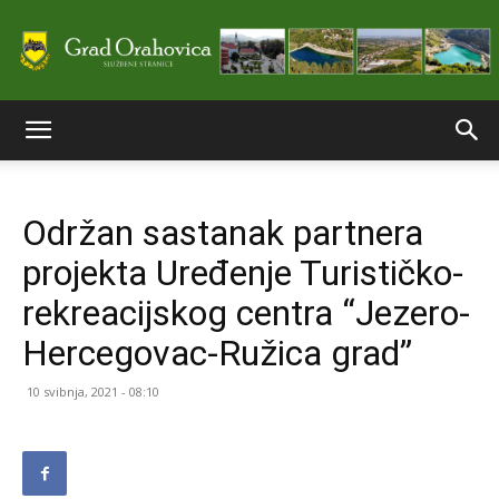
Službene
Održan sastanak partnera
stranice
projekta Uređenje Turističko-
rekreacijskog centra “Jezero-
Grada
Hercegovac-Ružica grad”
10 svibnja, 2021 - 08:10
Orahovice