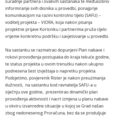
suradnje partnera i ovakvih sastanaka te međusobno
informiranje svih dionika u provedbi, ponajprije
komunikacijom na razini kontrolno tijelo (SAFU) –
voditelj projekta – VIDRA, koja nakon pisanja
projektne prijave Korisniku i partnerima pruža cijelo
vrijeme konkretnu podršku i savjetovanje u provedbi.
Na sastanku se razmatrao dopunjeni Plan nabave i
rokovi provođenja postupaka do kraja tekuće godine,
te status projekta u ovom trenutku nakon ukupno
podnesena šest izvještaja o napretku projekta.
Podsjetimo, povjerenik Rister je nakon preuzimanja
dužnosti, na sastanku kod ravnatelja SAFU-a u
siječnju ove godine, prezentirao dinamički plan
provođenja aktivnosti i nacrt izmjena u planu nabave
u okviru izvanredne situacije u kojoj se Grad našao
zbog nedonesenog Proračuna, bez da se produljuje