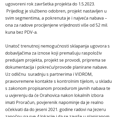
ugovoreni rok završetka projekta do 1.5.2023.
Prijedlog je službeno odobren, projekt nastavljen u
svim segmentima, a pokrenuta je i najveća nabava –
ona za radove procijenjene vrijednosti više od 52 mil.
kuna bez PDV-a.
Unatoč trenutnoj nemogućnosti sklapanja ugovora s
dobavljačima za iznose koji premašuju raspoloživ
predujam projekta, projekt se provodi, priprema se
dokumentacija i pokreću/provode planirane nabave.
Uz odličnu suradnju s partnerima i VIDROM,
pravovremene kontakte s kontrolnim tijelom, u skladu
s zakonom propisanom procedurom javnih nabava te
u uvjerenju da će Orahovica nakon lokalnih izbora
imati Proračun, povjerenik napominje da je realno
očekivati da do jeseni 2021. godine radovi na Jezeru
započnu na sve 4 lokacije i da se završe u planiranom