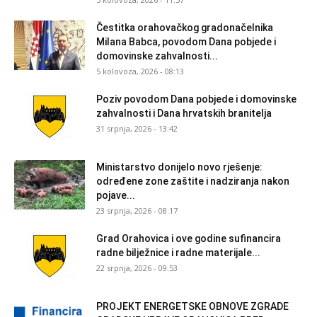
Čestitka orahovačkog gradonačelnika
Milana Babca, povodom Dana pobjede i
domovinske zahvalnosti...
5 kolovoza, 2026 - 08:13
Poziv povodom Dana pobjede i domovinske
zahvalnosti i Dana hrvatskih branitelja
31 srpnja, 2026 - 13:42
Ministarstvo donijelo novo rješenje:
određene zone zaštite i nadziranja nakon
pojave...
23 srpnja, 2026 - 08:17
Grad Orahovica i ove godine sufinancira
radne bilježnice i radne materijale...
22 srpnja, 2026 - 09:53
PROJEKT ENERGETSKE OBNOVE ZGRADE