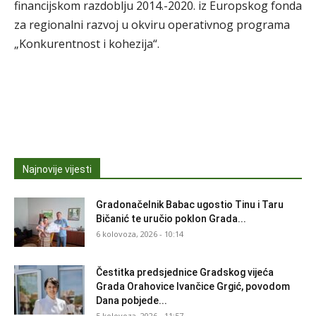
financijskom razdoblju 2014.-2020. iz Europskog fonda
za regionalni razvoj u okviru operativnog programa
„Konkurentnost i kohezija“.
Najnovije vijesti
Gradonačelnik Babac ugostio Tinu i Taru
Bičanić te uručio poklon Grada...
6 kolovoza, 2026 - 10:14
Čestitka predsjednice Gradskog vijeća
Grada Orahovice Ivančice Grgić, povodom
Dana pobjede...
5 kolovoza, 2026 - 11:57