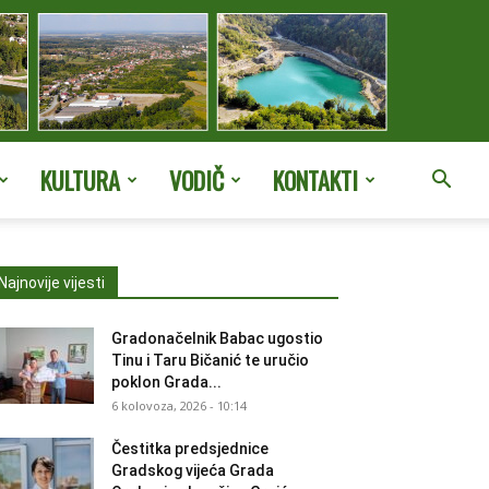
KULTURA
VODIČ
KONTAKTI
Najnovije vijesti
Gradonačelnik Babac ugostio
Tinu i Taru Bičanić te uručio
poklon Grada...
6 kolovoza, 2026 - 10:14
Čestitka predsjednice
Gradskog vijeća Grada