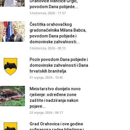
Orahovice Ivančice Grgić,
povodom Dana pobjede...
5 kolovoza, 2026 - 11:57
Čestitka orahovačkog
gradonačelnika Milana Babca,
povodom Dana pobjede i
domovinske zahvalnosti...
5 kolovoza, 2026 - 08:13
Poziv povodom Dana pobjede i
domovinske zahvalnosti i Dana
hrvatskih branitelja
31 srpnja, 2026 - 13:42
Ministarstvo donijelo novo
rješenje: određene zone
zaštite i nadziranja nakon
pojave...
23 srpnja, 2026 - 08:17
Grad Orahovica i ove godine
sufinancira radne bilježnice i