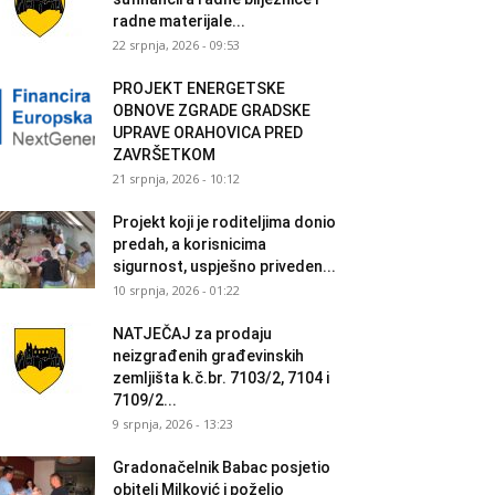
radne materijale...
22 srpnja, 2026 - 09:53
PROJEKT ENERGETSKE
OBNOVE ZGRADE GRADSKE
UPRAVE ORAHOVICA PRED
ZAVRŠETKOM
21 srpnja, 2026 - 10:12
Projekt koji je roditeljima donio
predah, a korisnicima
sigurnost, uspješno priveden...
10 srpnja, 2026 - 01:22
NATJEČAJ za prodaju
neizgrađenih građevinskih
zemljišta k.č.br. 7103/2, 7104 i
7109/2...
9 srpnja, 2026 - 13:23
Gradonačelnik Babac posjetio
obitelj Milković i poželio