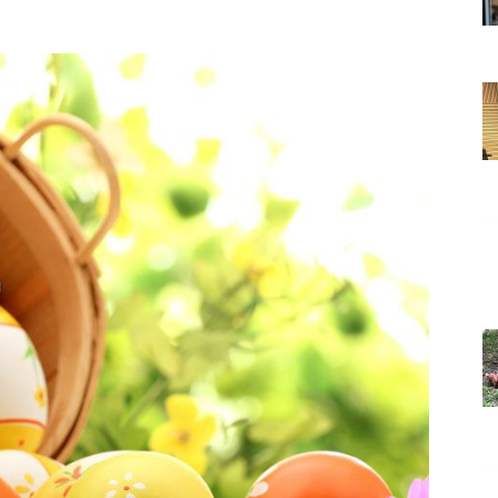
Grada
Orahovice