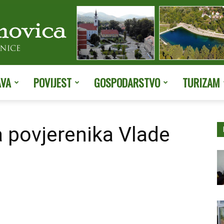
AVA
POVIJEST
GOSPODARSTVO
TURIZAM
Službene
a povjerenika Vlade
stranice