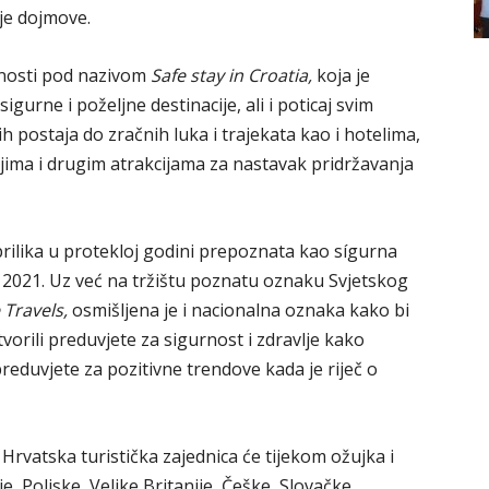
je dojmove.
urnosti pod nazivom
Safe stay in Croatia,
koja je
gurne i poželjne destinacije, ali i poticaj svim
h postaja do zračnih luka i trajekata kao i hotelima,
ma i drugim atrakcijama za nastavak pridržavanja
rilika u protekloj godini prepoznata kao sígurna
 u 2021. Uz već na tržištu poznatu oznaku Svjetskog
 Travels,
osmišljena je i nacionalna oznaka kako bi
stvorili preduvjete za sigurnost i zdravlje kako
reduvjete za pozitivne trendove kada je riječ o
rvatska turistička zajednica će tijekom ožujka i
je, Poljske, Velike Britanije, Češke, Slovačke,