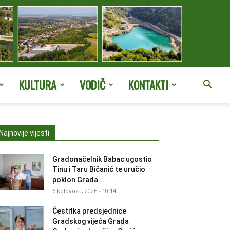
KULTURA
VODIČ
KONTAKTI
Najnovije vijesti
Gradonačelnik Babac ugostio
Tinu i Taru Bičanić te uručio
poklon Grada...
6 kolovoza, 2026 - 10:14
Čestitka predsjednice
Gradskog vijeća Grada