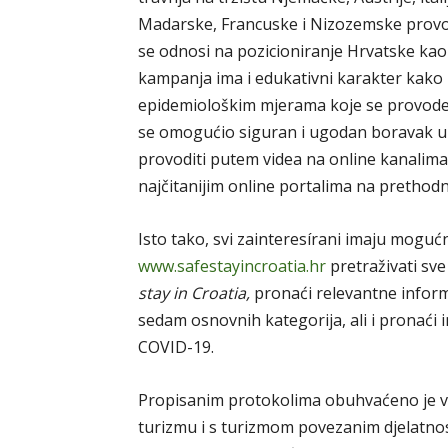
Madarske, Francuske i Nizozemske provod
se odnosi na pozicioniranje Hrvatske kao 
kampanja ima i edukativni karakter kako 
epidemiološkim mjerama koje se provode n
se omogućio siguran i ugodan boravak u 
provoditi putem videa na online kanalim
najčitanijim online portalima na prethod
Isto tako, svi zainteresírani imaju mogu
www.safestayincroatia.hr
pretraživati sve
stay in Croatia,
pronaći relevantne infor
sedam osnovnih kategorija, ali i pronaći 
COVID-19.
Propisanim protokolima obuhvaćeno je viš
turizmu i s turizmom povezanim djelatnost