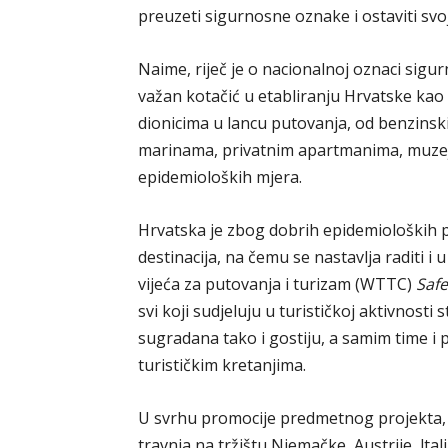
preuzeti sigurnosne oznake i ostaviti svo
Naime, riječ je o nacionalnoj oznaci sig
važan kotačić u etabliranju Hrvatske kao si
dionicima u lancu putovanja, od benzinski
marinama, privatnim apartmanima, muzeji
epidemioloških mjera.
Hrvatska je zbog dobrih epidemioloških p
destinacija, na čemu se nastavlja raditi i
vijeća za putovanja i turizam (WTTC)
Safe
svi koji sudjeluju u turističkoj aktivnosti 
sugradana tako i gostiju, a samim time i p
turističkim kretanjima.
U svrhu promocije predmetnog projekta, H
travnja na tržištu Njemačke, Austrije, ltali