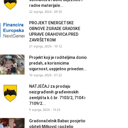
radne materijale...
22 srpnja, 2026 - 09:53
PROJEKT ENERGETSKE
OBNOVE ZGRADE GRADSKE
UPRAVE ORAHOVICA PRED
ZAVRŠETKOM
21 srpnja, 2026 - 10:12
Projekt koji je roditeljima donio
predah, a korisnicima
sigurnost, uspješno priveden...
10 srpnja, 2026 - 01:22
NATJEČAJ za prodaju
neizgrađenih građevinskih
zemljišta k.č.br. 7103/2, 7104 i
7109/2...
9 srpnja, 2026 - 13:23
Gradonačelnik Babac posjetio
obitelj Milković i poželio