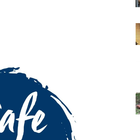
Grada
Orahovice