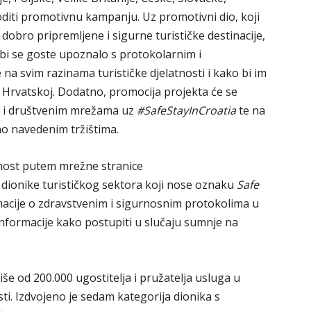
iti promotivnu kampanju. Uz promotivni dio, koji
dobro pripremljene i sigurne turističke destinacije,
bi se goste upoznalo s protokolarnim i
a svim razinama turističke djelatnosti i kako bi im
Hrvatskoj. Dodatno, promocija projekta će se
a i društvenim mrežama uz
#SafeStayInCroatia
te na
no navedenim tržištima.
ćnost putem mrežne stranice
 dionike turističkog sektora koji nose oznaku
Safe
macije o zdravstvenim i sigurnosnim protokolima u
informacije kako postupiti u slučaju sumnje na
e od 200.000 ugostitelja i pružatelja usluga u
i. Izdvojeno je sedam kategorija dionika s