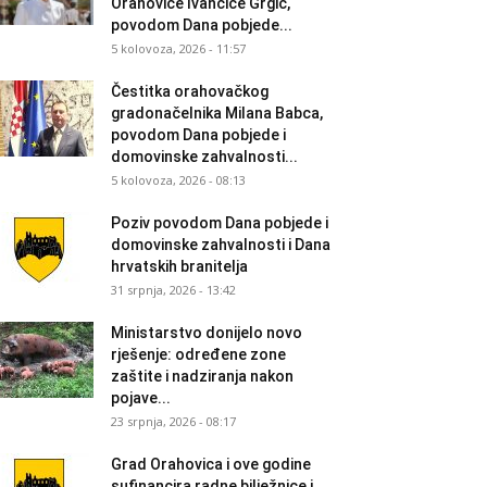
Orahovice Ivančice Grgić,
povodom Dana pobjede...
5 kolovoza, 2026 - 11:57
Čestitka orahovačkog
gradonačelnika Milana Babca,
povodom Dana pobjede i
domovinske zahvalnosti...
5 kolovoza, 2026 - 08:13
Poziv povodom Dana pobjede i
domovinske zahvalnosti i Dana
hrvatskih branitelja
31 srpnja, 2026 - 13:42
Ministarstvo donijelo novo
rješenje: određene zone
zaštite i nadziranja nakon
pojave...
23 srpnja, 2026 - 08:17
Grad Orahovica i ove godine
sufinancira radne bilježnice i