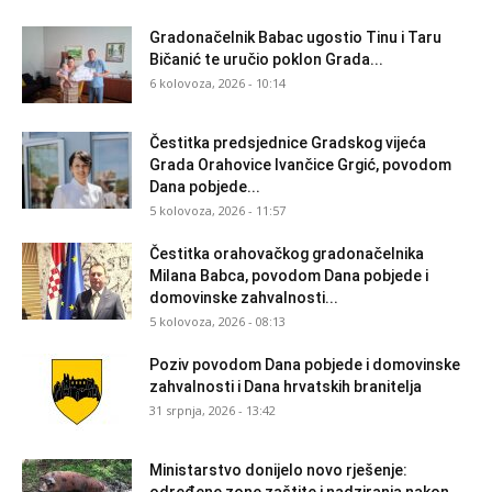
Gradonačelnik Babac ugostio Tinu i Taru
Bičanić te uručio poklon Grada...
6 kolovoza, 2026 - 10:14
Čestitka predsjednice Gradskog vijeća
Grada Orahovice Ivančice Grgić, povodom
Dana pobjede...
5 kolovoza, 2026 - 11:57
Čestitka orahovačkog gradonačelnika
Milana Babca, povodom Dana pobjede i
domovinske zahvalnosti...
5 kolovoza, 2026 - 08:13
Poziv povodom Dana pobjede i domovinske
zahvalnosti i Dana hrvatskih branitelja
31 srpnja, 2026 - 13:42
Ministarstvo donijelo novo rješenje:
određene zone zaštite i nadziranja nakon