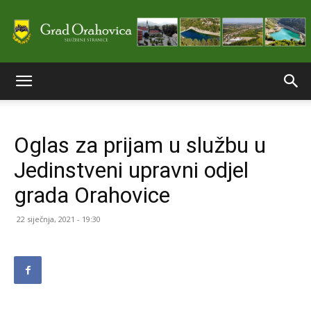
Službene
Oglas za prijam u službu u
stranice
Jedinstveni upravni odjel
grada Orahovice
Grada
22 siječnja, 2021 - 19:30
Orahovice