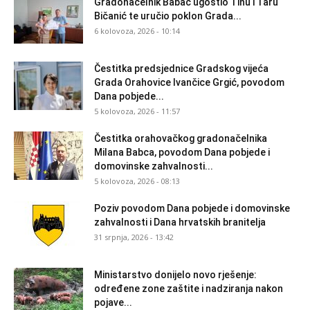
Gradonačelnik Babac ugostio Tinu i Taru
Bičanić te uručio poklon Grada...
6 kolovoza, 2026 - 10:14
Čestitka predsjednice Gradskog vijeća
Grada Orahovice Ivančice Grgić, povodom
Dana pobjede...
5 kolovoza, 2026 - 11:57
Čestitka orahovačkog gradonačelnika
Milana Babca, povodom Dana pobjede i
domovinske zahvalnosti...
5 kolovoza, 2026 - 08:13
Poziv povodom Dana pobjede i domovinske
zahvalnosti i Dana hrvatskih branitelja
31 srpnja, 2026 - 13:42
Ministarstvo donijelo novo rješenje:
određene zone zaštite i nadziranja nakon
pojave...