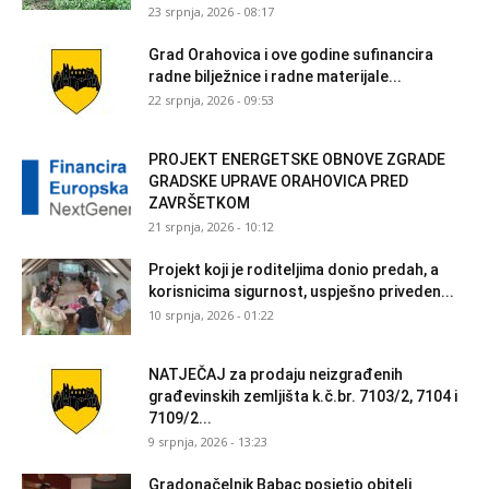
23 srpnja, 2026 - 08:17
Grad Orahovica i ove godine sufinancira
radne bilježnice i radne materijale...
22 srpnja, 2026 - 09:53
PROJEKT ENERGETSKE OBNOVE ZGRADE
GRADSKE UPRAVE ORAHOVICA PRED
ZAVRŠETKOM
21 srpnja, 2026 - 10:12
Projekt koji je roditeljima donio predah, a
korisnicima sigurnost, uspješno priveden...
10 srpnja, 2026 - 01:22
NATJEČAJ za prodaju neizgrađenih
građevinskih zemljišta k.č.br. 7103/2, 7104 i
7109/2...
9 srpnja, 2026 - 13:23
Gradonačelnik Babac posjetio obitelj