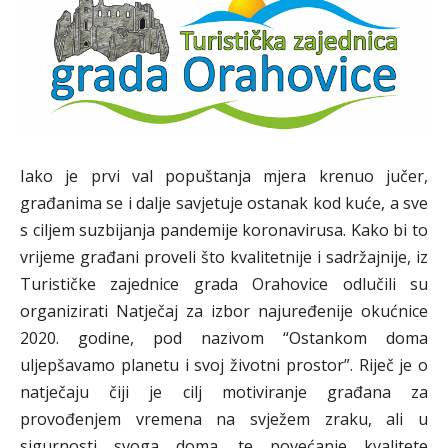
Iako je prvi val popuštanja mjera krenuo jučer,
građanima se i dalje savjetuje ostanak kod kuće, a sve
s ciljem suzbijanja pandemije koronavirusa. Kako bi to
vrijeme građani proveli što kvalitetnije i sadržajnije, iz
Turističke zajednice grada Orahovice odlučili su
organizirati Natječaj za izbor najuređenije okućnice
2020. godine, pod nazivom “Ostankom doma
uljepšavamo planetu i svoj životni prostor”. Riječ je o
natječaju čiji je cilj motiviranje građana za
provođenjem vremena na svježem zraku, ali u
sigurnosti svoga doma, te povećanje kvalitete