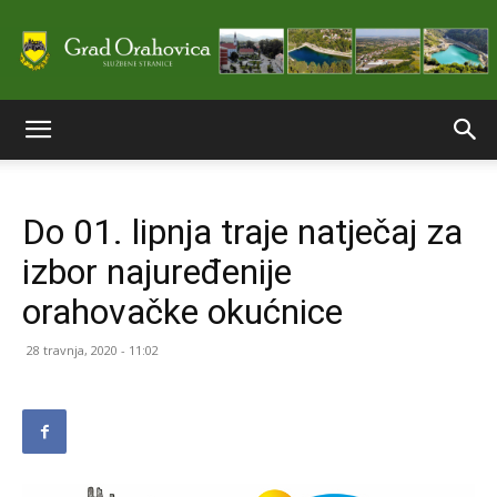
Službene
Do 01. lipnja traje natječaj za
stranice
izbor najuređenije
orahovačke okućnice
Grada
28 travnja, 2020 - 11:02
Orahovice