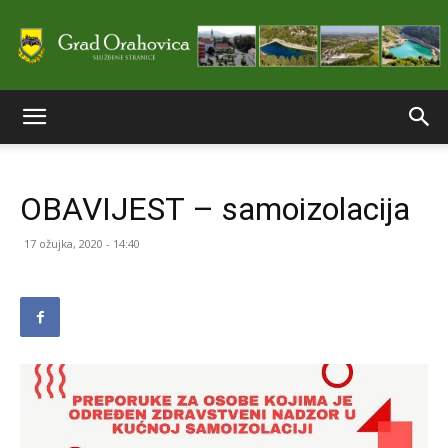
Službene
OBAVIJEST – samoizolacija
stranice
17 ožujka, 2020 - 14:40
Grada
Orahovice