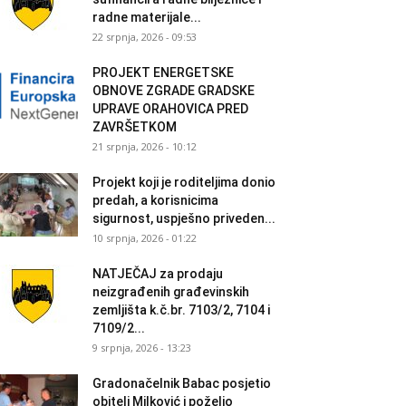
radne materijale...
22 srpnja, 2026 - 09:53
PROJEKT ENERGETSKE
OBNOVE ZGRADE GRADSKE
UPRAVE ORAHOVICA PRED
ZAVRŠETKOM
21 srpnja, 2026 - 10:12
Projekt koji je roditeljima donio
predah, a korisnicima
sigurnost, uspješno priveden...
10 srpnja, 2026 - 01:22
NATJEČAJ za prodaju
neizgrađenih građevinskih
zemljišta k.č.br. 7103/2, 7104 i
7109/2...
9 srpnja, 2026 - 13:23
Gradonačelnik Babac posjetio
obitelj Milković i poželio