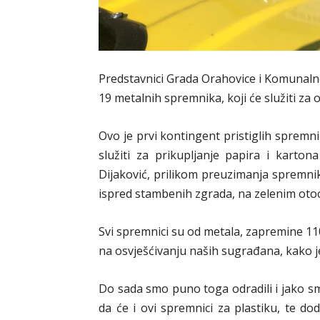
Predstavnici Grada Orahovice i Komunaln
19 metalnih spremnika, koji će služiti za
Ovo je prvi kontingent pristiglih spremnik
služiti za prikupljanje papira i kar
Dijaković, prilikom preuzimanja spremnika
ispred stambenih zgrada, na zelenim otoc
Svi spremnici su od metala, zapremine 110
na osvješćivanju naših sugrađana, kako j
Do sada smo puno toga odradili i jako s
da će i ovi spremnici za plastiku, te dod