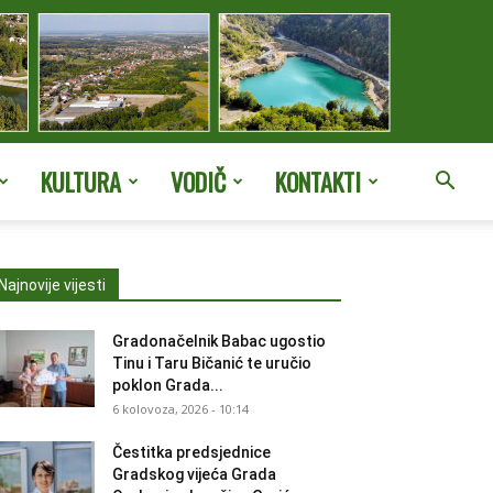
KULTURA
VODIČ
KONTAKTI
Najnovije vijesti
Gradonačelnik Babac ugostio
Tinu i Taru Bičanić te uručio
poklon Grada...
6 kolovoza, 2026 - 10:14
Čestitka predsjednice
Gradskog vijeća Grada