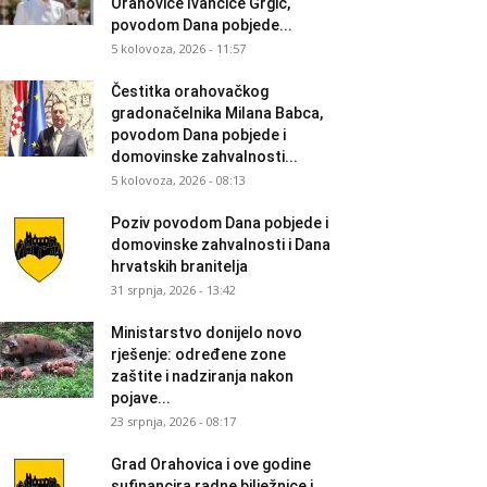
Orahovice Ivančice Grgić,
povodom Dana pobjede...
5 kolovoza, 2026 - 11:57
Čestitka orahovačkog
gradonačelnika Milana Babca,
povodom Dana pobjede i
domovinske zahvalnosti...
5 kolovoza, 2026 - 08:13
Poziv povodom Dana pobjede i
domovinske zahvalnosti i Dana
hrvatskih branitelja
31 srpnja, 2026 - 13:42
Ministarstvo donijelo novo
rješenje: određene zone
zaštite i nadziranja nakon
pojave...
23 srpnja, 2026 - 08:17
Grad Orahovica i ove godine
sufinancira radne bilježnice i