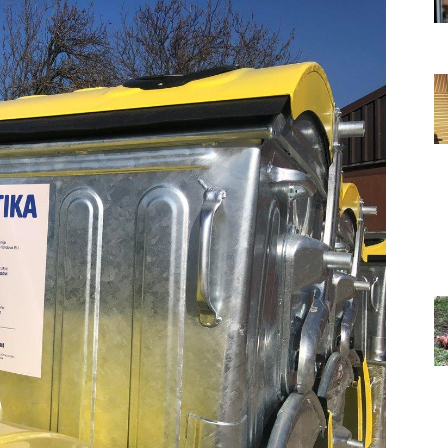
Grada
Orahovice