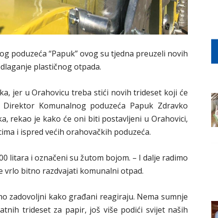
og poduzeća “Papuk” ovog su tjedna preuzeli novih
 odlaganje plastičnog otpada.
a, jer u Orahovicu treba stići novih trideset koji će
tona Direktor Komunalnog poduzeća Papuk Zdravko
, rekao je kako će oni biti postavljeni u Orahovici,
ima i ispred većih orahovačkih poduzeća.
0 litara i označeni su žutom bojom. – I dalje radimo
e vrlo bitno razdvajati komunalni otpad.
mo zadovoljni kako građani reagiraju. Nema sumnje
atnih trideset za papir, još više podići svijet naših