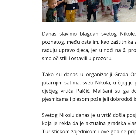
Danas slavimo blagdan svetog Nikole,
poznatog, među ostalim, kao zaštitnika z
raduju upravo djeca, jer u noći na 6. pr
smo očistili i ostavili u prozoru.
Tako su danas u organizaciji Grada Or
jutarnjim satima, sveti Nikola, u čijoj je
dječjeg vrtića Palčić. Mališani su ga 
pjesmicama i plesom poželjeli dobrodošli
Svetog Nikolu danas je u vrtić došla pos
koja je rekla da je aktualna gradska vla
Turističkom zajednicom i ove godine pri