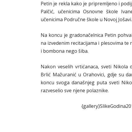
Petin je rekla kako je pripremljeno i podi
Palčić, učenicima Osnovne škole Ivan
učenicima Područne škole u Novoj Jošavi.
Na koncu je gradonačelnica Petin pohvali
na izvedenim recitacijama i plesovima te 
i bombona nego šiba.
Nakon veselih vrtićanaca, sveti Nikola 
Brlić Mažuranić u Orahovici, gdje su da
koncu svoga današnjeg puta sveti Nikol
razveselio sve njene polaznike.
{gallery}SlikeGodina20