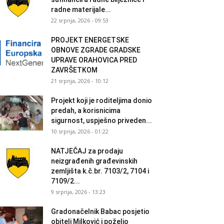
radne materijale...
22 srpnja, 2026 - 09:53
PROJEKT ENERGETSKE
OBNOVE ZGRADE GRADSKE
UPRAVE ORAHOVICA PRED
ZAVRŠETKOM
21 srpnja, 2026 - 10:12
Projekt koji je roditeljima donio
predah, a korisnicima
sigurnost, uspješno priveden...
10 srpnja, 2026 - 01:22
NATJEČAJ za prodaju
neizgrađenih građevinskih
zemljišta k.č.br. 7103/2, 7104 i
7109/2...
9 srpnja, 2026 - 13:23
Gradonačelnik Babac posjetio
obitelj Milković i poželio