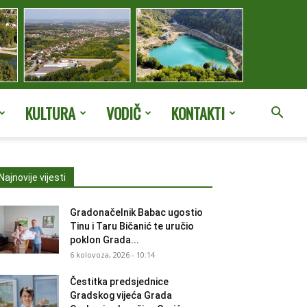
KULTURA
VODIČ
KONTAKTI
Najnovije vijesti
Gradonačelnik Babac ugostio
Tinu i Taru Bičanić te uručio
poklon Grada...
6 kolovoza, 2026 - 10:14
Čestitka predsjednice
Gradskog vijeća Grada