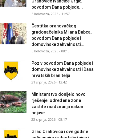
Orahovice Ivančice Grgić,
povodom Dana pobjede...
5 kolovoza, 2026 - 11:57
Čestitka orahovačkog
gradonačelnika Milana Babca,
povodom Dana pobjede i
domovinske zahvalnosti...
5 kolovoza, 2026 - 08:13
Poziv povodom Dana pobjede i
domovinske zahvalnosti i Dana
hrvatskih branitelja
31 srpnja, 2026 - 13:42
Ministarstvo donijelo novo
rješenje: određene zone
zaštite i nadziranja nakon
pojave...
23 srpnja, 2026 - 08:17
Grad Orahovica i ove godine
sufinancira radne bilježnice i