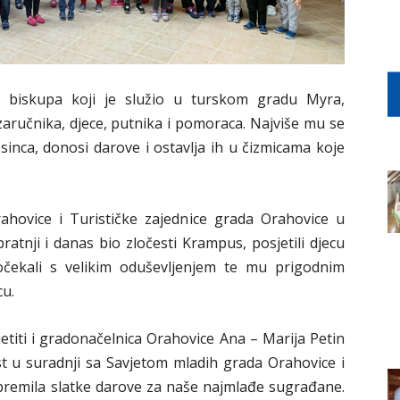
 biskupa koji je služio u turskom gradu Myra,
aručnika, djece, putnika i pomoraca. Najviše mu se
osinca, donosi darove i ostavlja ih u čizmicama koje
ahovice i Turističke zajednice grada Orahovice u
 pratnji i danas bio zločesti Krampus, posjetili djecu
dočekali s velikim oduševljenjem te mu prigodnim
cu.
jetiti i gradonačelnica Orahovice Ana – Marija Petin
st u suradnji sa Savjetom mladih grada Orahovice i
premila slatke darove za naše najmlađe sugrađane.