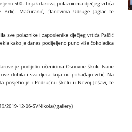
jeljeno 500- tinjak darova, polaznicima dječjeg vrtića
e Brlić- Mažuranić, članovima Udruge Jaglac te
la sve polaznike i zaposlenike dječjeg vrtića Palčić
rekla kako je danas podijeljeno puno više čokoladica
darove je podijelio učenicima Osnovne škole Ivane
rove dobila i sva djeca koja ne pohađaju vrtić. Na
a posjetio je i Područnu školu u Novoj Jošavi, te
19/2019-12-06-SVNikola{/gallery}