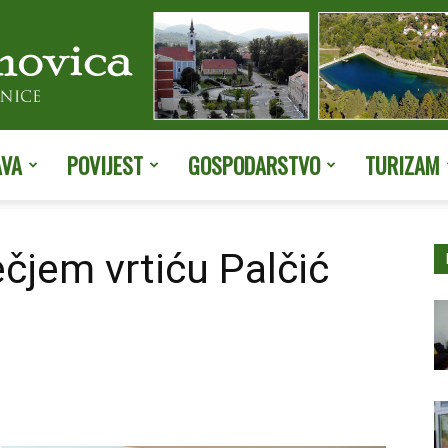
AVA
POVIJEST
GOSPODARSTVO
TURIZAM
Službene
ečjem vrtiću Palčić
stranice