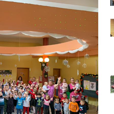
Grada
Orahovice