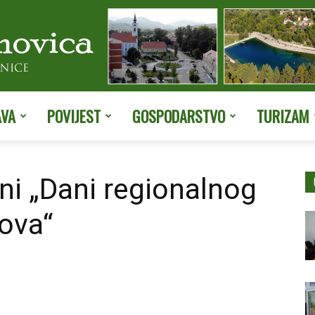
AVA
POVIJEST
GOSPODARSTVO
TURIZAM
Službene
ni „Dani regionalnog
dova“
stranice