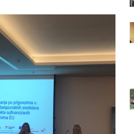
Grada
Orahovice