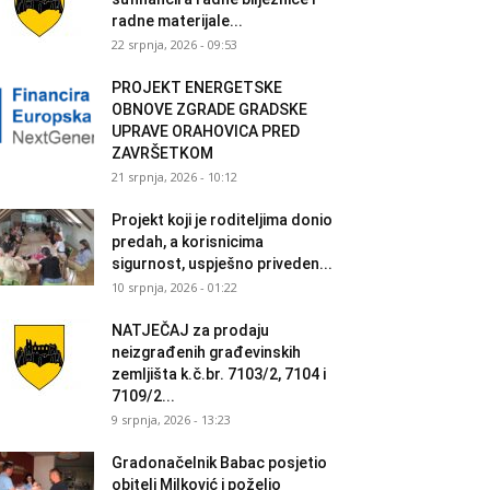
radne materijale...
22 srpnja, 2026 - 09:53
PROJEKT ENERGETSKE
OBNOVE ZGRADE GRADSKE
UPRAVE ORAHOVICA PRED
ZAVRŠETKOM
21 srpnja, 2026 - 10:12
Projekt koji je roditeljima donio
predah, a korisnicima
sigurnost, uspješno priveden...
10 srpnja, 2026 - 01:22
NATJEČAJ za prodaju
neizgrađenih građevinskih
zemljišta k.č.br. 7103/2, 7104 i
7109/2...
9 srpnja, 2026 - 13:23
Gradonačelnik Babac posjetio
obitelj Milković i poželio