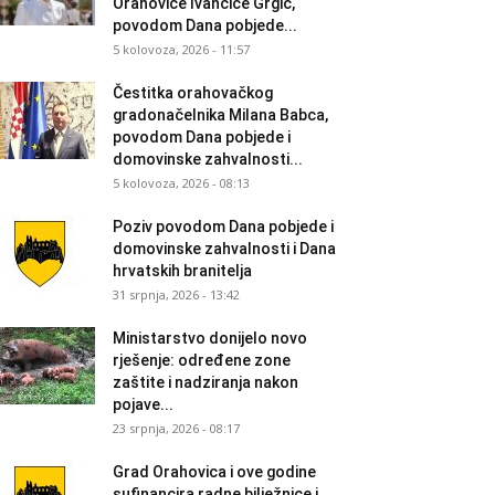
Orahovice Ivančice Grgić,
povodom Dana pobjede...
5 kolovoza, 2026 - 11:57
Čestitka orahovačkog
gradonačelnika Milana Babca,
povodom Dana pobjede i
domovinske zahvalnosti...
5 kolovoza, 2026 - 08:13
Poziv povodom Dana pobjede i
domovinske zahvalnosti i Dana
hrvatskih branitelja
31 srpnja, 2026 - 13:42
Ministarstvo donijelo novo
rješenje: određene zone
zaštite i nadziranja nakon
pojave...
23 srpnja, 2026 - 08:17
Grad Orahovica i ove godine
sufinancira radne bilježnice i