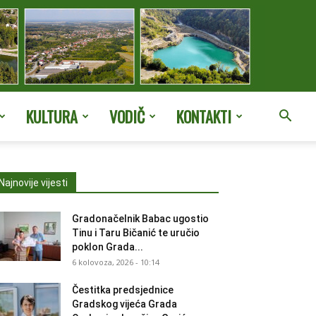
KULTURA
VODIČ
KONTAKTI
Najnovije vijesti
Gradonačelnik Babac ugostio
Tinu i Taru Bičanić te uručio
poklon Grada...
6 kolovoza, 2026 - 10:14
Čestitka predsjednice
Gradskog vijeća Grada