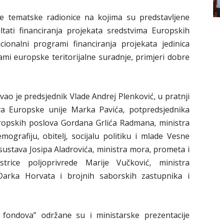
e tematske radionice na kojima su predstavljene
tati financiranja projekata sredstvima Europskih
acionalni programi financiranja projekata jedinica
mi europske teritorijalne suradnje, primjeri dobre
vao je predsjednik Vlade Andrej Plenković, u pratnji
va Europske unije Marka Pavića, potpredsjednika
uropskih poslova Gordana Grlića Radmana, ministra
ografiju, obitelj, socijalu politiku i mlade Vesne
sustava Josipa Aladrovića, ministra mora, prometa i
strice poljoprivrede Marije Vučković, ministra
Darka Horvata i brojnih saborskih zastupnika i
fondova” održane su i ministarske prezentacije