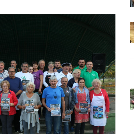
Grada
Orahovice