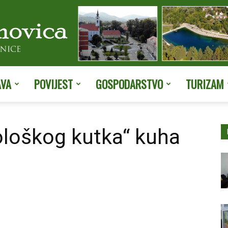
AVA
POVIJEST
GOSPODARSTVO
TURIZAM
Službene
ološkog kutka“ kuha
stranice