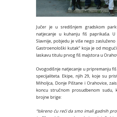
Jučer je u središnjem gradskom parku
natjecanje u kuhanju fiš paprikaša. U 
Slavnije, pobjedu je više nego zasluženo
Gastroenološki kutak“ koja je od mogućih
laskavu titulu prvog fiš majstora u Orahov
Ovogodišnje natjecanje u pripremanju fiš
specijaliteta. Ekipe, njih 29, koje su pr
Miholjca, Donje Pištane i Orahovice, zaist
koncu stručnom prosudbenom sudu, ko
brojne brige:
“Iskreno ću reći da smo imali gadnih prob