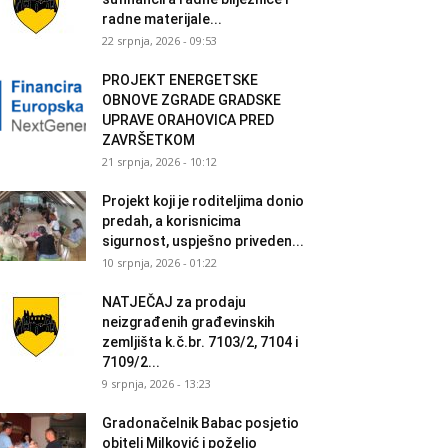
radne materijale...
22 srpnja, 2026 - 09:53
PROJEKT ENERGETSKE
OBNOVE ZGRADE GRADSKE
UPRAVE ORAHOVICA PRED
ZAVRŠETKOM
21 srpnja, 2026 - 10:12
Projekt koji je roditeljima donio
predah, a korisnicima
sigurnost, uspješno priveden...
10 srpnja, 2026 - 01:22
NATJEČAJ za prodaju
neizgrađenih građevinskih
zemljišta k.č.br. 7103/2, 7104 i
7109/2...
9 srpnja, 2026 - 13:23
Gradonačelnik Babac posjetio
obitelj Milković i poželio