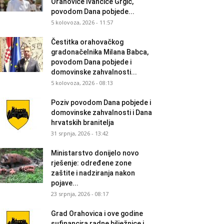
Orahovice Ivančice Grgić,
povodom Dana pobjede...
5 kolovoza, 2026 - 11:57
Čestitka orahovačkog
gradonačelnika Milana Babca,
povodom Dana pobjede i
domovinske zahvalnosti...
5 kolovoza, 2026 - 08:13
Poziv povodom Dana pobjede i
domovinske zahvalnosti i Dana
hrvatskih branitelja
31 srpnja, 2026 - 13:42
Ministarstvo donijelo novo
rješenje: određene zone
zaštite i nadziranja nakon
pojave...
23 srpnja, 2026 - 08:17
Grad Orahovica i ove godine
sufinancira radne bilježnice i