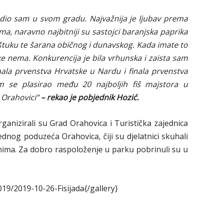
jedio sam u svom gradu. Najvažnija je ljubav prema
ema, naravno najbitniji su sastojci baranjska paprika
 štuku te šarana običnog i dunavskog. Kada imate to
e nema. Konkurencija je bila vrhunska i zaista sam
ala prvenstva Hrvatske u Nardu i finala prvenstva
 se plasirao među 20 najboljih fiš majstora u
 Orahovici”
– rekao je pobjednik Hozić.
ganizirali su Grad Orahovica i Turistička zajednica
ednog poduzeća Orahovica, čiji su djelatnici skuhali
đanima. Za dobro raspoloženje u parku pobrinuli su u
019/2019-10-26-Fisijada{/gallery}