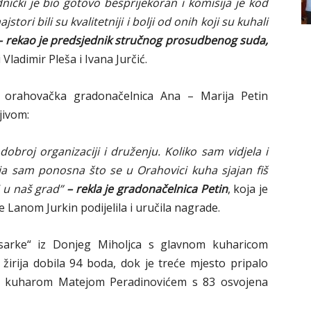
dnički je bio gotovo besprijekoran i komisija je kod
stori bili su kvalitetniji i bolji od onih koji su kuhali
– rekao je predsjednik stručnog prosudbenog suda,
Vladimir Pleša i Ivana Jurčić.
 i orahovačka gradonačelnica Ana – Marija Petin
jivom:
 dobroj organizaciji i druženju. Koliko sam vidjela i
 i ja sam ponosna što se u Orahovici kuha sjajan fiš
i u naš grad”
– rekla je gradonačelnica Petin
, koja je
e Lanom Jurkin podijelila i uručila nagrade.
sarke“ iz Donjeg Miholjca s glavnom kuharicom
žirija dobila 94 boda, dok je treće mjesto pripalo
nim kuharom Matejom Peradinovićem s 83 osvojena