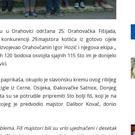
 u Orahovici održana 25. Orahovačka Fišijada,
konkurenciji 29.majstora kotlića iz gotovo cijele
 izvojevao Orahovčanin Igor Hozić i njegova ekipa „
 120 bodova osvojila sjajnih 115 što im je donijelo
ici.
 paprikaša, okupilo je slavonsku kremu ovog ribljeg
istigle iz Cerne, Osijeka, Đakovačke Satnice, Donjeg
a su se potrudile pripremiti što bolji fiš, koji je na
jeg je predvodio majstor Dalibor Kovač, donio
lema. Fiš majstori bili su vrlo ujednačeni i desetak