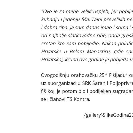
“Ovo je za mene veliki uspjeh, jer pobi
kuhanju i jedenju fiša. Tajni prevelikih n
i dobra riba. Ja sam danas imao i soma i
od najbolje slatkovodne ribe, onda grešk
sretan što sam pobijedio. Nakon polufin
Hrvatske u Belom Manastiru, gdje sam
Hrvatskoj, kruna ove godine je pobjeda u
Ovogodišnju orahovačku 25.“ Fišijadu“ or
uz suorganizaciju ŠRK Šaran i Poljoprivr
fiš koji je potom bio i podijeljen sugra
se i članovi TS Kontra.
{gallery}SlikeGodina2