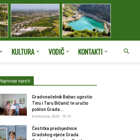
KULTURA
VODIČ
KONTAKTI
Najnovije vijesti
Gradonačelnik Babac ugostio
Tinu i Taru Bičanić te uručio
poklon Grada...
6 kolovoza, 2026 - 10:14
Čestitka predsjednice
Gradskog vijeća Grada