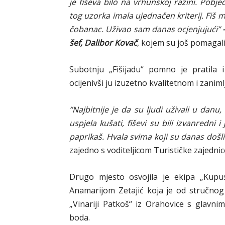
je fiševa bilo na vrhunskoj razini. Pobje
tog uzorka imala ujednačen kriterij. Fiš maj
čobanac. Uživao sam danas ocjenjujući”
šef, Dalibor Kovač
, kojem su još pomagali 
Subotnju „Fišijadu“ pomno je pratila
ocijenivši ju izuzetno kvalitetnom i zaniml
“Najbitnije je da su ljudi uživali u danu,
uspjela kušati, fiševi su bili izvanredni
paprikaš. Hvala svima koji su danas došl
zajedno s voditeljicom Turističke zajednic
Drugo mjesto osvojila je ekipa „Kupu
Anamarijom Zetajić koja je od stručnog 
„Vinariji Patkoš“ iz Orahovice s glav
boda.