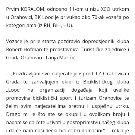
Prvim KORALOM, odnosno 11-om u nizu XCO utrkom
u Orahovici, BK Lood je privukao oko 70-ak vozača po
kategorijama (iz RH, BiH, HU).
Vozače je prije starta pozdravio dopredsjednik kluba
Robert Hofman te predstavnica Turističke zajednice i
Grada Orahovice Tanja Maričić:
– „Pozdravljam sve natjecatelje ispred TZ Orahovica i
Grada te zahvaljujem ekipi iz Biciklističkog kluba
„Lood“ na organizaciji događaja koji uvelike
promovira biciklistički sport i turizam Orahovice te
želim svim natjecateljima sretnu i uspješnu utrku.
Drago mi je što ste se okupili u ovolikom broju i
nadam se da ćete uživati u gostoprimstvu našeg kluba
i da će nam naši dečki biti dobri domaćini.“. – rekla je