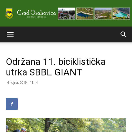
Službene
Održana 11. biciklistička
stranice
utrka SBBL GIANT
4 rujna, 2019 - 11:14
Grada
Orahovice