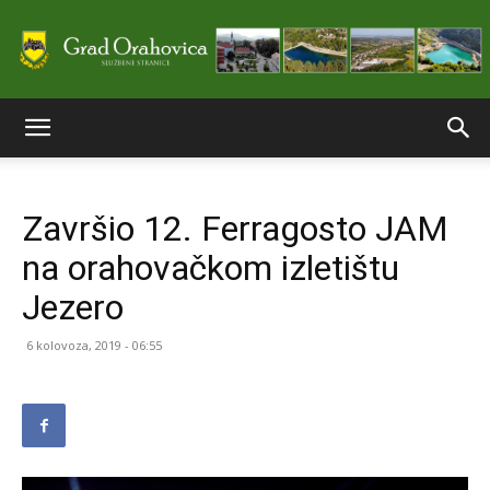
Službene
Završio 12. Ferragosto JAM
stranice
na orahovačkom izletištu
Jezero
Grada
6 kolovoza, 2019 - 06:55
Orahovice