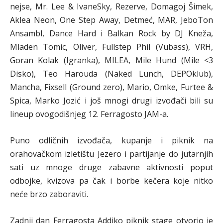
nejse, Mr. Lee & IvaneSky, Rezerve, Domagoj Šimek,
Aklea Neon, One Step Away, Detmeć, MAR, JeboTon
Ansambl, Dance Hard i Balkan Rock by DJ Kneža,
Mladen Tomic, Oliver, Fullstep Phil (Vubass), VRH,
Goran Kolak (Igranka), MILEA, Mile Hund (Mile <3
Disko), Teo Harouda (Naked Lunch, DEPOklub),
Mancha, Fixsell (Ground zero), Mario, Omke, Furtee &
Spica, Marko Jozić i još mnogi drugi izvođači bili su
lineup ovogodišnjeg 12. Ferragosto JAM-a.
Puno odličnih izvođača, kupanje i piknik na
orahovačkom izletištu Jezero i partijanje do jutarnjih
sati uz mnoge druge zabavne aktivnosti poput
odbojke, kvizova pa čak i borbe kečera koje nitko
neće brzo zaboraviti.
Zadnji dan Ferragosta Addiko piknik stage otvorio je