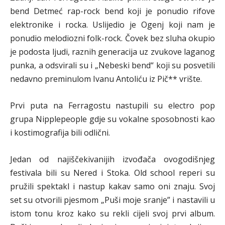
bend Detmeć rap-rock bend koji je ponudio rifove
elektronike i rocka. Uslijedio je Ogenj koji nam je
ponudio melodiozni folk-rock. Čovek bez sluha okupio
je podosta ljudi, raznih generacija uz zvukove laganog
punka, a odsvirali su i „Nebeski bend“ koji su posvetili
nedavno preminulom Ivanu Antoliću iz Pič** vrište.
Prvi puta na Ferragostu nastupili su electro pop
grupa Nipplepeople gdje su vokalne sposobnosti kao
i kostimografija bili odlični.
Jedan od najiščekivanijih izvođača ovogodišnjeg
festivala bili su Nered i Stoka. Old school reperi su
pružili spektakl i nastup kakav samo oni znaju. Svoj
set su otvorili pjesmom „Puši moje sranje” i nastavili u
istom tonu kroz kako su rekli cijeli svoj prvi album.