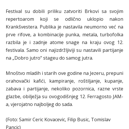
Festival su dobili priliku zatvoriti Brkovi sa svojim
repertoarom koji se odlično uklopio nakon
Krankšvestera. Publika je nastavila neumorno već na
prve rifove, a kombinacije punka, metala, turbofolka
razbila je i zadnje atome snage na kraju ovog 12.
festivala. Samo oni najizdržljiviji su nastavili partijanje
na „Dobro jutro“ stageu do samog jutra.
Mnoštvo mladih i starih ove godine na Jezeru, prepuni
orahovački kafići, kampiranje, roštiljanje, kupanje,
zabava i partijanje, nekoliko pozornica, razne vrste
glazbe, obilježja su ovogodišnjeg 12. Ferragosto JAM-
a, vjerojatno najboljeg do sada.
(Foto: Samir Ceric Kovacevic, Filip Busic, Tomislav
Pancic)