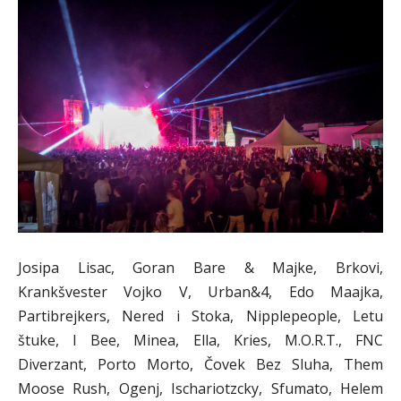
Josipa Lisac, Goran Bare & Majke, Brkovi,
Krankšvester Vojko V, Urban&4, Edo Maajka,
Partibrejkers, Nered i Stoka, Nipplepeople, Letu
štuke, I Bee, Minea, Ella, Kries, M.O.R.T., FNC
Diverzant, Porto Morto, Čovek Bez Sluha, Them
Moose Rush, Ogenj, Ischariotzcky, Sfumato, Helem