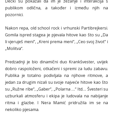
Dečki su pokazali da im je zezanje i interakcija s
publikom odlična, a također i između njih na
pozornici.
Nakon repa, old school rock i vrhunski Partibrejkersi.
Gomila ispred stagea je pjevala hitove kao što su „Da
li vjeruješ meni“, „Kreni prema meni“, „Ceo svoj život“ i
„Molitva“.
Predzadnji je bio dinamični duo Krankšvester, uvijek
dobro raspoloženi, otkačeni i spremi za ludu zabavu.
Publika je totalno podivljala na njihove ritmove, a
jedan za drugim nizali su svoje najveće hitove kao što
su „Ružne ribe“, „Gaber“, „Polarna ….“ Itd…. Švesteri su
uzburkali atmosferu i ekipa je ludovala na nabijanje
ritma i glazbe. I Nera Mamić pridružila im se na
nekoliko pjesama.