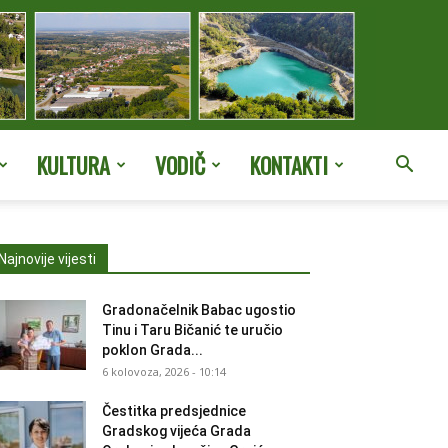
KULTURA
VODIČ
KONTAKTI
Najnovije vijesti
Gradonačelnik Babac ugostio
Tinu i Taru Bičanić te uručio
poklon Grada...
6 kolovoza, 2026 - 10:14
Čestitka predsjednice
Gradskog vijeća Grada