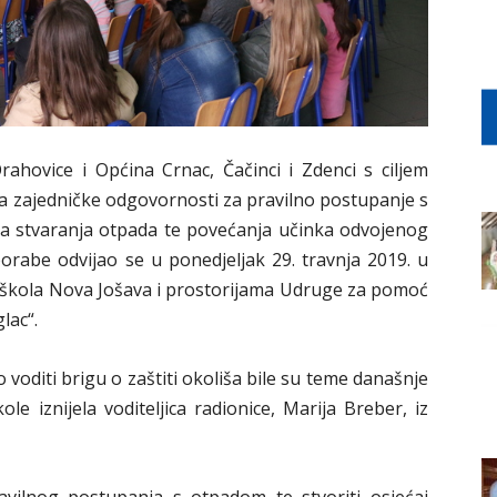
ahovice i Općina Crnac, Čačinci i Zdenci s ciljem
ja zajedničke odgovornosti za pravilno postupanje s
a stvaranja otpada te povećanja učinka odvojenog
rabe odvijao se u ponedjeljak 29. travnja 2019. u
a škola Nova Jošava i prostorijama Udruge za pomoć
lac“.
voditi brigu o zaštiti okoliša bile su teme današnje
le iznijela voditeljica radionice, Marija Breber, iz