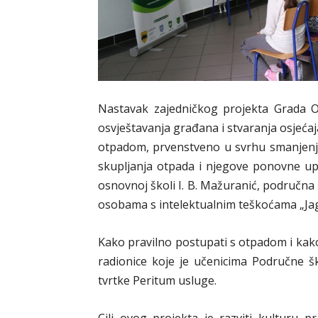
Nastavak zajedničkog projekta Grada Or
osvještavanja građana i stvaranja osjeća
otpadom, prvenstveno u svrhu smanjenj
skupljanja otpada i njegove ponovne upo
osnovnoj školi I. B. Mažuranić, područn
osobama s intelektualnim teškoćama „Jag
Kako pravilno postupati s otpadom i kako 
radionice koje je učenicima Područne ško
tvrtke Peritum usluge.