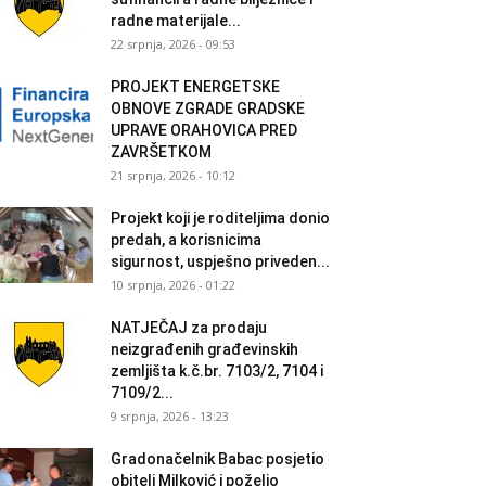
radne materijale...
22 srpnja, 2026 - 09:53
PROJEKT ENERGETSKE
OBNOVE ZGRADE GRADSKE
UPRAVE ORAHOVICA PRED
ZAVRŠETKOM
21 srpnja, 2026 - 10:12
Projekt koji je roditeljima donio
predah, a korisnicima
sigurnost, uspješno priveden...
10 srpnja, 2026 - 01:22
NATJEČAJ za prodaju
neizgrađenih građevinskih
zemljišta k.č.br. 7103/2, 7104 i
7109/2...
9 srpnja, 2026 - 13:23
Gradonačelnik Babac posjetio
obitelj Milković i poželio