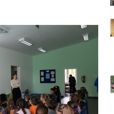
Grada
Orahovice