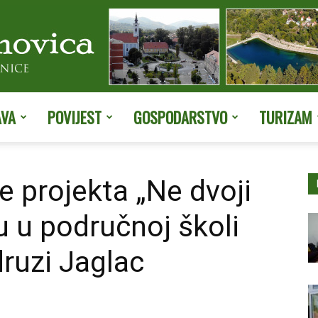
AVA
POVIJEST
GOSPODARSTVO
TURIZAM
Službene
e projekta „Ne dvoji
u u područnoj školi
stranice
ruzi Jaglac