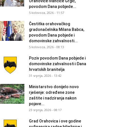
Orahovice Ivančice Grgić,
povodom Dana pobjede...
5 kolovoza, 2026 - 11:57
Čestitka orahovačkog
gradonačelnika Milana Babca,
povodom Dana pobjede i
domovinske zahvalnosti...
5 kolovoza, 2026 - 08:13
Poziv povodom Dana pobjede i
domovinske zahvalnosti i Dana
hrvatskih branitelja
31 srpnja, 2026 - 13:42
Ministarstvo donijelo novo
rješenje: određene zone
zaštite i nadziranja nakon
pojave...
23 srpnja, 2026 - 08:17
Grad Orahovica i ove godine
sufinancira radne bilježnice i