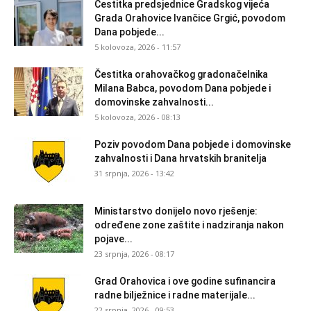
Čestitka predsjednice Gradskog vijeća
Grada Orahovice Ivančice Grgić, povodom
Dana pobjede...
5 kolovoza, 2026 - 11:57
Čestitka orahovačkog gradonačelnika
Milana Babca, povodom Dana pobjede i
domovinske zahvalnosti...
5 kolovoza, 2026 - 08:13
Poziv povodom Dana pobjede i domovinske
zahvalnosti i Dana hrvatskih branitelja
31 srpnja, 2026 - 13:42
Ministarstvo donijelo novo rješenje:
određene zone zaštite i nadziranja nakon
pojave...
23 srpnja, 2026 - 08:17
Grad Orahovica i ove godine sufinancira
radne bilježnice i radne materijale...
22 srpnja, 2026 - 09:53