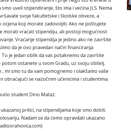
budete kreditno opterećeni i prije nego što krenete u
 smo uveli stipendiranje, što ima i većina JLS. Nema
ršavate svoje fakultetske i školske obveze, a
 ocjena koji morate zadovoljiti. Ako ne poštujete
e morati vraćati stipendiju, ali postoji mogućnost
ovanje. Vraćanje stipendija je jedino ako ne završite
limo da je ovo pravedan način financiranja
o je jedan oblik da vas potaknemo da završite
te potom ostanete u svom Gradu, uz svoju obitelj.
om , mi smo tu da vam pomognemo i olakšamo vaše
tin obraćajući se nazočnim učenicima i studentima.
uputio student Dino Mataz:
kazanoj prilici, na stipendijama koje smo dobili.
kolovanju. Nadam se da ćemo opravdati ukazano
radioorahovica.com)