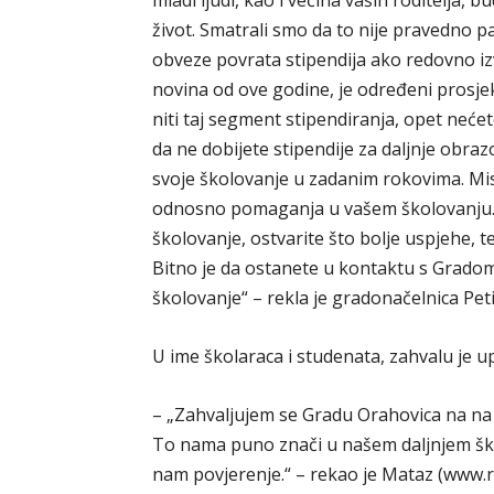
mladi ljudi, kao i većina vaših roditelja, 
život. Smatrali smo da to nije pravedno pa
obveze povrata stipendija ako redovno izv
novina od ove godine, je određeni prosjek
niti taj segment stipendiranja, opet nećet
da ne dobijete stipendije za daljnje obraz
svoje školovanje u zadanim rokovima. Mis
odnosno pomaganja u vašem školovanju. T
školovanje, ostvarite što bolje uspjehe, 
Bitno je da ostanete u kontaktu s Grad
školovanje“ – rekla je gradonačelnica Pe
U ime školaraca i studenata, zahvalu je 
– „Zahvaljujem se Gradu Orahovica na na u
To nama puno znači u našem daljnjem š
nam povjerenje.“ – rekao je Mataz (www.