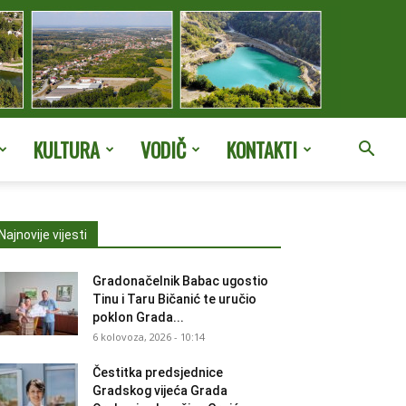
KULTURA
VODIČ
KONTAKTI
Najnovije vijesti
Gradonačelnik Babac ugostio
Tinu i Taru Bičanić te uručio
poklon Grada...
6 kolovoza, 2026 - 10:14
Čestitka predsjednice
Gradskog vijeća Grada