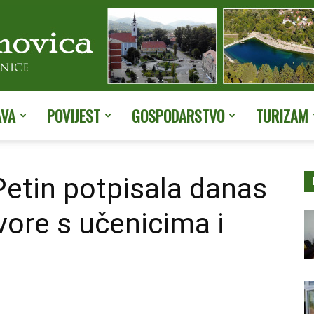
AVA
POVIJEST
GOSPODARSTVO
TURIZAM
Službene
etin potpisala danas
vore s učenicima i
stranice