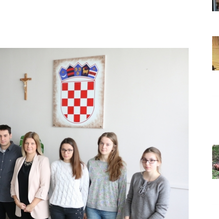
Grada
Orahovice