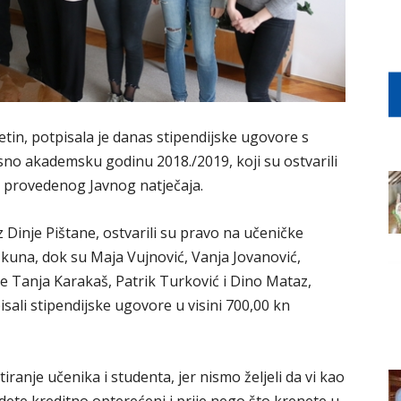
tin, potpisala je danas stipendijske ugovore s
sno akademsku godinu 2018./2019, koji su ostvarili
i provedenog Javnog natječaja.
z Dinje Pištane, ostvarili su pravo na učeničke
kuna, dok su Maja Vujnović, Vanja Jovanović,
te Tanja Karakaš, Patrik Turković i Dino Mataz,
isali stipendijske ugovore u visini 700,00 kn
iranje učenika i studenta, jer nismo željeli da vi kao