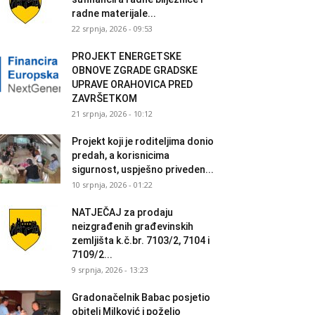
radne materijale...
22 srpnja, 2026 - 09:53
PROJEKT ENERGETSKE
OBNOVE ZGRADE GRADSKE
UPRAVE ORAHOVICA PRED
ZAVRŠETKOM
21 srpnja, 2026 - 10:12
Projekt koji je roditeljima donio
predah, a korisnicima
sigurnost, uspješno priveden...
10 srpnja, 2026 - 01:22
NATJEČAJ za prodaju
neizgrađenih građevinskih
zemljišta k.č.br. 7103/2, 7104 i
7109/2...
9 srpnja, 2026 - 13:23
Gradonačelnik Babac posjetio
obitelj Milković i poželio