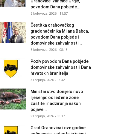
Orahovice Ivančice Grgić,
povodom Dana pobjede...
5 kolovoza, 2026 - 11:57
Čestitka orahovačkog
gradonačelnika Milana Babca,
povodom Dana pobjede i
domovinske zahvalnosti...
5 kolovoza, 2026 - 08:13
Poziv povodom Dana pobjede i
domovinske zahvalnosti i Dana
hrvatskih branitelja
31 srpnja, 2026 - 13:42
Ministarstvo donijelo novo
rješenje: određene zone
zaštite i nadziranja nakon
pojave...
23 srpnja, 2026 - 08:17
Grad Orahovica i ove godine
sufinancira radne bilježnice i