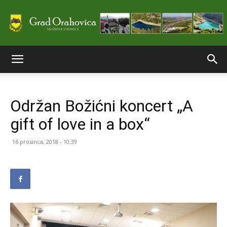
Službene
Održan Božićni koncert „A
stranice
gift of love in a box“
16 prosinca, 2018 - 10:39
Grada
Orahovice