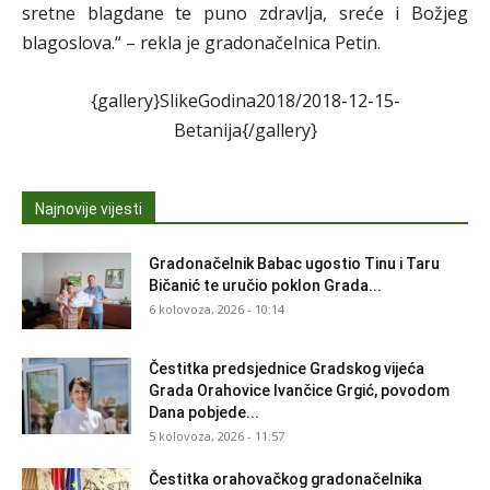
sretne blagdane te puno zdravlja, sreće i Božjeg
blagoslova.“ – rekla je gradonačelnica Petin.
{gallery}SlikeGodina2018/2018-12-15-
Betanija{/gallery}
Najnovije vijesti
Gradonačelnik Babac ugostio Tinu i Taru
Bičanić te uručio poklon Grada...
6 kolovoza, 2026 - 10:14
Čestitka predsjednice Gradskog vijeća
Grada Orahovice Ivančice Grgić, povodom
Dana pobjede...
5 kolovoza, 2026 - 11:57
Čestitka orahovačkog gradonačelnika