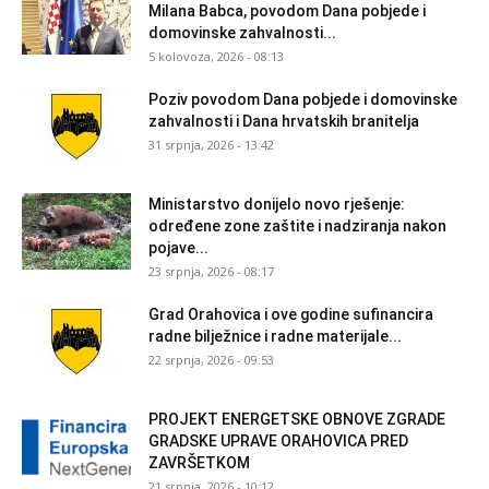
Milana Babca, povodom Dana pobjede i
domovinske zahvalnosti...
5 kolovoza, 2026 - 08:13
Poziv povodom Dana pobjede i domovinske
zahvalnosti i Dana hrvatskih branitelja
31 srpnja, 2026 - 13:42
Ministarstvo donijelo novo rješenje:
određene zone zaštite i nadziranja nakon
pojave...
23 srpnja, 2026 - 08:17
Grad Orahovica i ove godine sufinancira
radne bilježnice i radne materijale...
22 srpnja, 2026 - 09:53
PROJEKT ENERGETSKE OBNOVE ZGRADE
GRADSKE UPRAVE ORAHOVICA PRED
ZAVRŠETKOM
21 srpnja, 2026 - 10:12