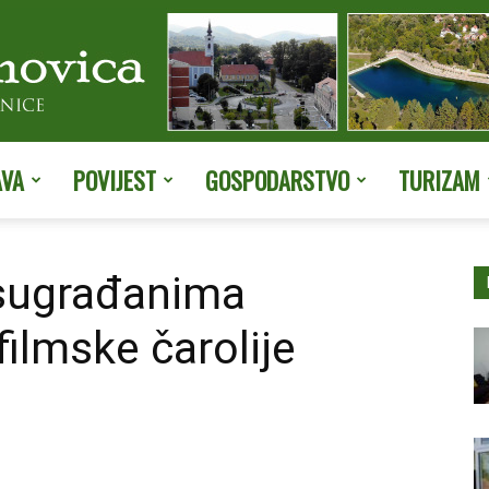
AVA
POVIJEST
GOSPODARSTVO
TURIZAM
Službene
 sugrađanima
ilmske čarolije
stranice