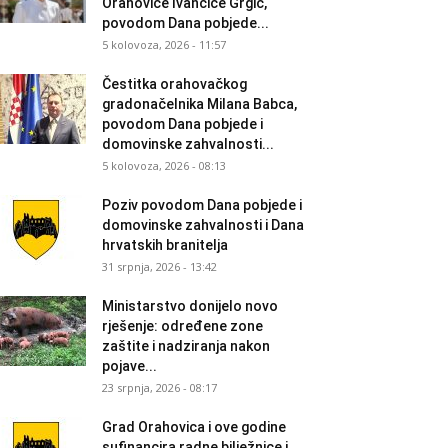
Orahovice Ivančice Grgić,
povodom Dana pobjede...
5 kolovoza, 2026 - 11:57
Čestitka orahovačkog
gradonačelnika Milana Babca,
povodom Dana pobjede i
domovinske zahvalnosti...
5 kolovoza, 2026 - 08:13
Poziv povodom Dana pobjede i
domovinske zahvalnosti i Dana
hrvatskih branitelja
31 srpnja, 2026 - 13:42
Ministarstvo donijelo novo
rješenje: određene zone
zaštite i nadziranja nakon
pojave...
23 srpnja, 2026 - 08:17
Grad Orahovica i ove godine
sufinancira radne bilježnice i