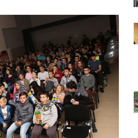
Grada
Orahovice