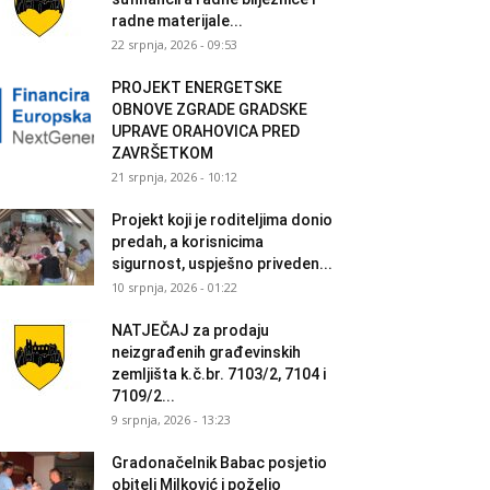
radne materijale...
22 srpnja, 2026 - 09:53
PROJEKT ENERGETSKE
OBNOVE ZGRADE GRADSKE
UPRAVE ORAHOVICA PRED
ZAVRŠETKOM
21 srpnja, 2026 - 10:12
Projekt koji je roditeljima donio
predah, a korisnicima
sigurnost, uspješno priveden...
10 srpnja, 2026 - 01:22
NATJEČAJ za prodaju
neizgrađenih građevinskih
zemljišta k.č.br. 7103/2, 7104 i
7109/2...
9 srpnja, 2026 - 13:23
Gradonačelnik Babac posjetio
obitelj Milković i poželio