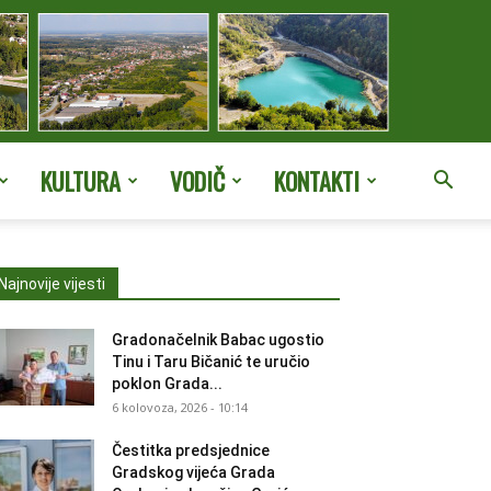
KULTURA
VODIČ
KONTAKTI
Najnovije vijesti
Gradonačelnik Babac ugostio
Tinu i Taru Bičanić te uručio
poklon Grada...
6 kolovoza, 2026 - 10:14
Čestitka predsjednice
Gradskog vijeća Grada