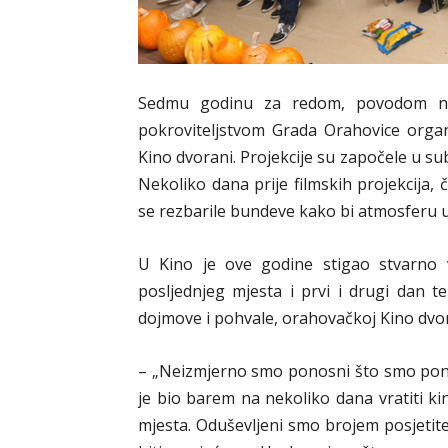
Sedmu godinu za redom, povodom nad
pokroviteljstvom Grada Orahovice organiz
Kino dvorani. Projekcije su započele u sub
Nekoliko dana prije filmskih projekcija, 
se rezbarile bundeve kako bi atmosferu u k
U Kino je ove godine stigao stvarno ve
posljednjeg mjesta i prvi i drugi dan t
dojmove i pohvale, orahovačkoj Kino dvora
– „Neizmjerno smo ponosni što smo ponovn
je bio barem na nekoliko dana vratiti k
mjesta. Oduševljeni smo brojem posjetite