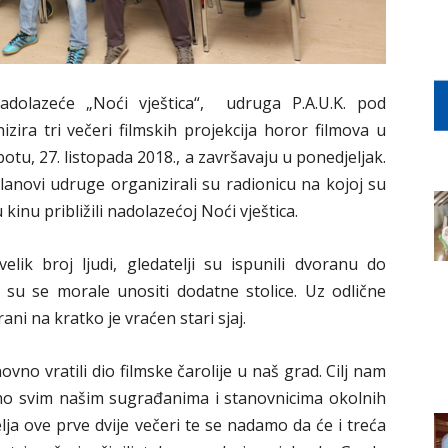
olazeće „Noći vještica“, udruga P.A.U.K. pod
ira tri večeri filmskih projekcija horor filmova u
otu, 27. listopada 2018., a završavaju u ponedjeljak.
članovi udruge organizirali su radionicu na kojoj su
inu približili nadolazećoj Noći vještica.
lik broj ljudi, gledatelji su ispunili dvoranu do
e su se morale unositi dodatne stolice. Uz odlične
ni na kratko je vraćen stari sjaj.
o vratili dio filmske čarolije u naš grad. Cilj nam
ino svim našim sugrađanima i stanovnicima okolnih
lja ove prve dvije večeri te se nadamo da će i treća