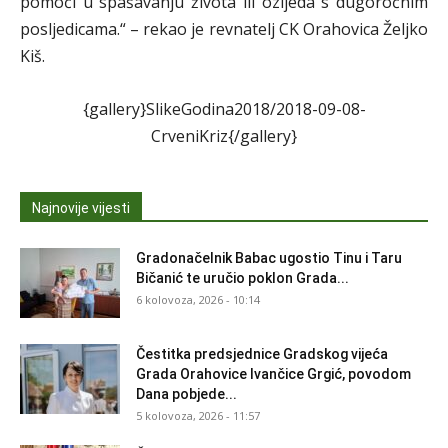
pomoći u spašavanju života ili ozljeda s dugoročnim
posljedicama.“ – rekao je revnatelj CK Orahovica Željko
Kiš.
{gallery}SlikeGodina2018/2018-09-08-
CrveniKriz{/gallery}
Najnovije vijesti
Gradonačelnik Babac ugostio Tinu i Taru
Bičanić te uručio poklon Grada...
6 kolovoza, 2026 - 10:14
Čestitka predsjednice Gradskog vijeća
Grada Orahovice Ivančice Grgić, povodom
Dana pobjede...
5 kolovoza, 2026 - 11:57