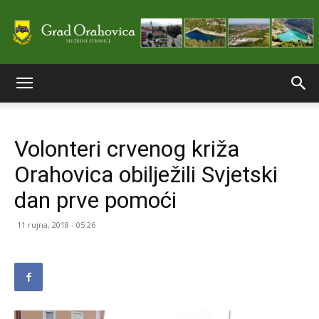
Službene
Volonteri crvenog križa
stranice
Orahovica obilježili Svjetski
dan prve pomoći
Grada
11 rujna, 2018 - 05:26
Orahovice