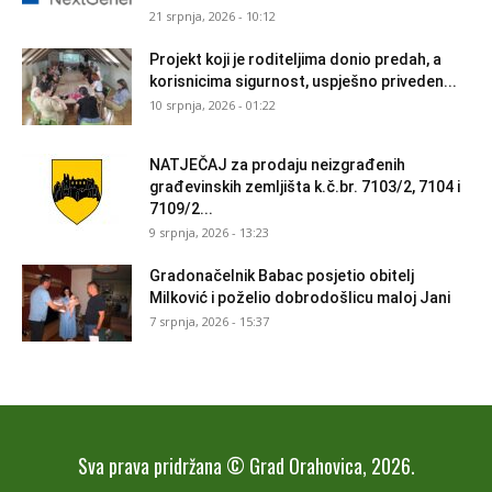
21 srpnja, 2026 - 10:12
Projekt koji je roditeljima donio predah, a
korisnicima sigurnost, uspješno priveden...
10 srpnja, 2026 - 01:22
NATJEČAJ za prodaju neizgrađenih
građevinskih zemljišta k.č.br. 7103/2, 7104 i
7109/2...
9 srpnja, 2026 - 13:23
Gradonačelnik Babac posjetio obitelj
Milković i poželio dobrodošlicu maloj Jani
7 srpnja, 2026 - 15:37
Sva prava pridržana © Grad Orahovica, 2026.