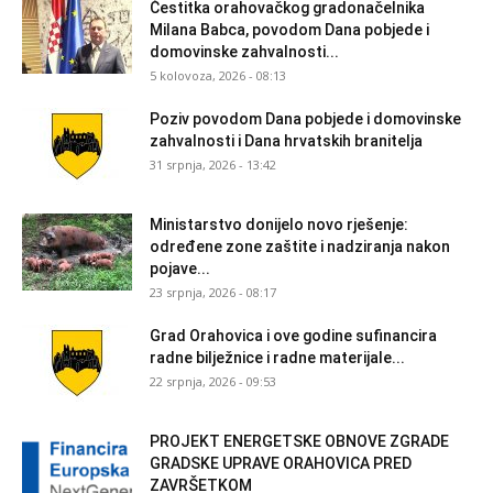
Čestitka orahovačkog gradonačelnika
Milana Babca, povodom Dana pobjede i
domovinske zahvalnosti...
5 kolovoza, 2026 - 08:13
Poziv povodom Dana pobjede i domovinske
zahvalnosti i Dana hrvatskih branitelja
31 srpnja, 2026 - 13:42
Ministarstvo donijelo novo rješenje:
određene zone zaštite i nadziranja nakon
pojave...
23 srpnja, 2026 - 08:17
Grad Orahovica i ove godine sufinancira
radne bilježnice i radne materijale...
22 srpnja, 2026 - 09:53
PROJEKT ENERGETSKE OBNOVE ZGRADE
GRADSKE UPRAVE ORAHOVICA PRED
ZAVRŠETKOM