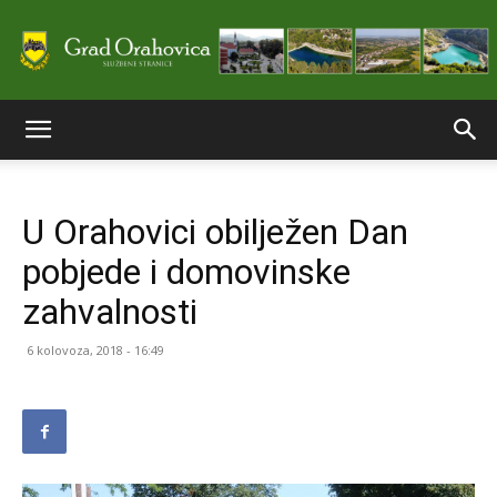
Službene
U Orahovici obilježen Dan
stranice
pobjede i domovinske
zahvalnosti
Grada
6 kolovoza, 2018 - 16:49
Orahovice