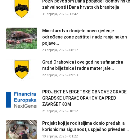
Poziv povodom Dana pobjede i domovinske
zahvalnosti i Dana hrvatskih branitelja
31 srpnja, 2026 - 13:42
Ministarstvo donijelo novo rješenje:
određene zone zaštite i nadziranja nakon
pojave...
23 srpnja, 2026 - 08:17
Grad Orahovica i ove godine sufinancira
radne bilježnice i radne materijale...
22 srpnja, 2026 - 09:53
PROJEKT ENERGETSKE OBNOVE ZGRADE
GRADSKE UPRAVE ORAHOVICA PRED
ZAVRŠETKOM
21 srpnja, 2026 - 10:12
Projekt koji je roditeljima donio predah, a
korisnicima sigurnost, uspješno priveden...
10 srpnja, 2026 - 01:22