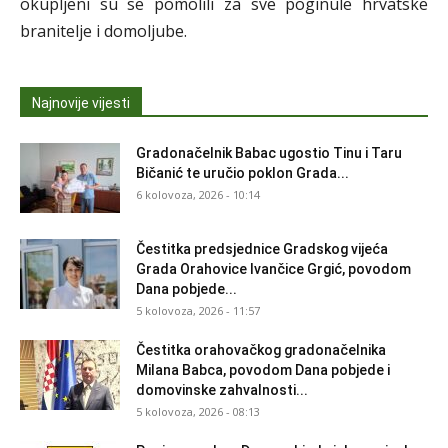
okupljeni su se pomolili za sve poginule hrvatske
branitelje i domoljube.
Najnovije vijesti
Gradonačelnik Babac ugostio Tinu i Taru
Bičanić te uručio poklon Grada...
6 kolovoza, 2026 - 10:14
Čestitka predsjednice Gradskog vijeća
Grada Orahovice Ivančice Grgić, povodom
Dana pobjede...
5 kolovoza, 2026 - 11:57
Čestitka orahovačkog gradonačelnika
Milana Babca, povodom Dana pobjede i
domovinske zahvalnosti...
5 kolovoza, 2026 - 08:13