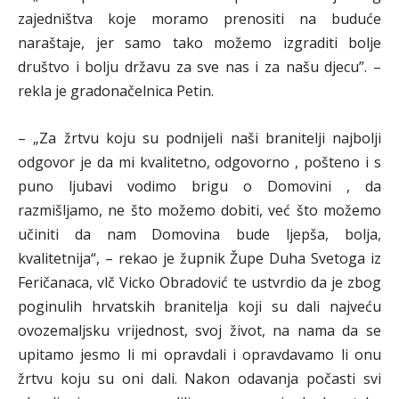
zajedništva koje moramo prenositi na buduće
naraštaje, jer samo tako možemo izgraditi bolje
društvo i bolju državu za sve nas i za našu djecu”. –
rekla je gradonačelnica Petin.
– „Za žrtvu koju su podnijeli naši branitelji najbolji
odgovor je da mi kvalitetno, odgovorno , pošteno i s
puno ljubavi vodimo brigu o Domovini , da
razmišljamo, ne što možemo dobiti, već što možemo
učiniti da nam Domovina bude ljepša, bolja,
kvalitetnija“, – rekao je župnik Župe Duha Svetoga iz
Feričanaca, vlč Vicko Obradović te ustvrdio da je zbog
poginulih hrvatskih branitelja koji su dali najveću
ovozemaljsku vrijednost, svoj život, na nama da se
upitamo jesmo li mi opravdali i opravdavamo li onu
žrtvu koju su oni dali. Nakon odavanja počasti svi