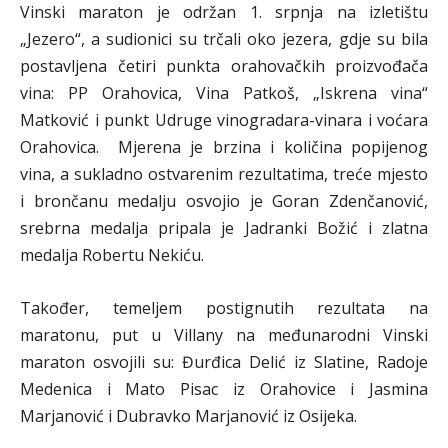
Vinski maraton je održan 1. srpnja na izletištu
„Jezero“, a sudionici su trčali oko jezera, gdje su bila
postavljena četiri punkta orahovačkih proizvođača
vina: PP Orahovica, Vina Patkoš, „Iskrena vina“
Matković i punkt Udruge vinogradara-vinara i voćara
Orahovica. Mjerena je brzina i količina popijenog
vina, a sukladno ostvarenim rezultatima, treće mjesto
i brončanu medalju osvojio je Goran Zdenčanović,
srebrna medalja pripala je Jadranki Božić i zlatna
medalja Robertu Nekiću.
Također, temeljem postignutih rezultata na
maratonu, put u Villany na međunarodni Vinski
maraton osvojili su: Đurđica Delić iz Slatine, Radoje
Medenica i Mato Pisac iz Orahovice i Jasmina
Marjanović i Dubravko Marjanović iz Osijeka.