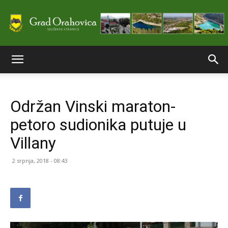
Službene
Održan Vinski maraton-
stranice
petoro sudionika putuje u
Villany
Grada
2 srpnja, 2018 - 08:43
Orahovice