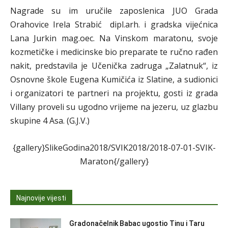
Nagrade su im uručile zaposlenica JUO Grada
Orahovice Irela Strabić dipl.arh. i gradska vijećnica
Lana Jurkin mag.oec. Na Vinskom maratonu, svoje
kozmetičke i medicinske bio preparate te ručno rađen
nakit, predstavila je Učenička zadruga „Zalatnuk“, iz
Osnovne škole Eugena Kumičića iz Slatine, a sudionici
i organizatori te partneri na projektu, gosti iz grada
Villany proveli su ugodno vrijeme na jezeru, uz glazbu
skupine 4 Asa. (G.J.V.)
{gallery}SlikeGodina2018/SVIK2018/2018-07-01-SVIK-
Maraton{/gallery}
Najnovije vijesti
Gradonačelnik Babac ugostio Tinu i Taru