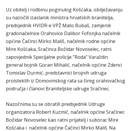
Uz obitelj i rodbinu poginulog Košćaka, obilježavanju
su nazočili izaslanik ministra hrvatskih branitelja,
predsjednik HVIDR-e VPŽ Mato Bubaš, zamjenik
gradonačelnice Orahovice Dalibor Fofonjka načelnik
općine Čačinci Mirko Mališ, načelnik rodne općine
Mire Košćaka, Sračinca Božidar Novoselec, ratni
zapovjednik Specijalne policije ”Roda” Varaždin
general bojnik Goran Mihalić, načelnik općine Zdenci
Tomislav Durmić, predstavnici brojnih udruga
proisteklih iz Domovinskog rata sa šireg orahovačkog
područja i članovi Braniteljske udruge Sračinec.
Nazočnima su se obratili predsjednik Udruge
organizatora Robert Kuzmić, načelnik općine Sračinec
Božidar Novoselec kao ratni prijatelj i suborac Mire
Košćaka i načelnik općine Čačinci Mirko Mališ. Na