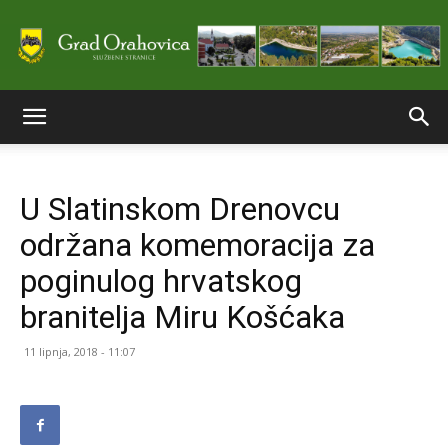
Službene
U Slatinskom Drenovcu
stranice
održana komemoracija za
poginulog hrvatskog
Grada
branitelja Miru Košćaka
11 lipnja, 2018 - 11:07
Orahovice