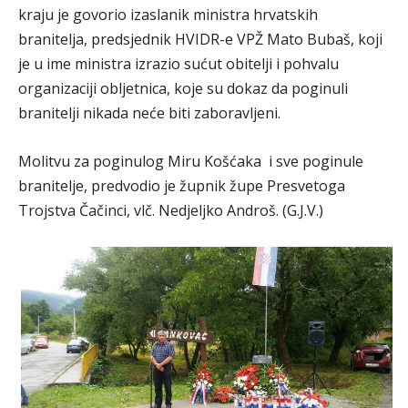
kraju je govorio izaslanik ministra hrvatskih
branitelja, predsjednik HVIDR-e VPŽ Mato Bubaš, koji
je u ime ministra izrazio sućut obitelji i pohvalu
organizaciji obljetnica, koje su dokaz da poginuli
branitelji nikada neće biti zaboravljeni.
Molitvu za poginulog Miru Košćaka i sve poginule
branitelje, predvodio je župnik župe Presvetoga
Trojstva Čačinci, vlč. Nedjeljko Androš. (G.J.V.)