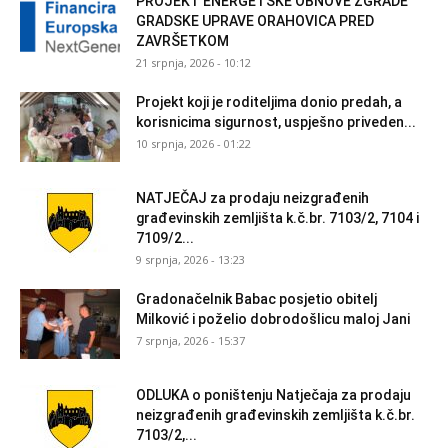
PROJEKT ENERGETSKE OBNOVE ZGRADE
GRADSKE UPRAVE ORAHOVICA PRED
ZAVRŠETKOM
21 srpnja, 2026 - 10:12
Projekt koji je roditeljima donio predah, a
korisnicima sigurnost, uspješno priveden...
10 srpnja, 2026 - 01:22
NATJEČAJ za prodaju neizgrađenih
građevinskih zemljišta k.č.br. 7103/2, 7104 i
7109/2...
9 srpnja, 2026 - 13:23
Gradonačelnik Babac posjetio obitelj
Milković i poželio dobrodošlicu maloj Jani
7 srpnja, 2026 - 15:37
ODLUKA o poništenju Natječaja za prodaju
neizgrađenih građevinskih zemljišta k.č.br.
7103/2,...