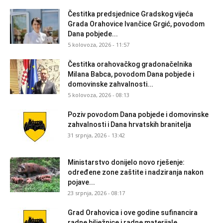
Čestitka predsjednice Gradskog vijeća
Grada Orahovice Ivančice Grgić, povodom
Dana pobjede...
5 kolovoza, 2026 - 11:57
Čestitka orahovačkog gradonačelnika
Milana Babca, povodom Dana pobjede i
domovinske zahvalnosti...
5 kolovoza, 2026 - 08:13
Poziv povodom Dana pobjede i domovinske
zahvalnosti i Dana hrvatskih branitelja
31 srpnja, 2026 - 13:42
Ministarstvo donijelo novo rješenje:
određene zone zaštite i nadziranja nakon
pojave...
23 srpnja, 2026 - 08:17
Grad Orahovica i ove godine sufinancira
radne bilježnice i radne materijale...