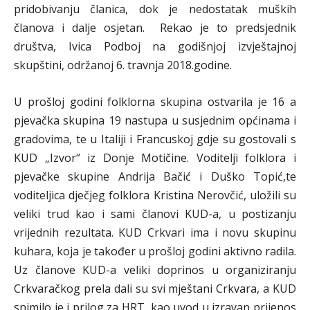
pridobivanju članica, dok je nedostatak muških
članova i dalje osjetan. Rekao je to predsjednik
društva, Ivica Podboj na godišnjoj izvještajnoj
skupštini, održanoj 6. travnja 2018.godine.
U prošloj godini folklorna skupina ostvarila je 16 a
pjevačka skupina 19 nastupa u susjednim općinama i
gradovima, te u Italiji i Francuskoj gdje su gostovali s
KUD „Izvor“ iz Donje Motičine. Voditelji folklora i
pjevačke skupine Andrija Bačić i Duško Topić,te
voditeljica dječjeg folklora Kristina Nerovčić, uložili su
veliki trud kao i sami članovi KUD-a, u postizanju
vrijednih rezultata. KUD Crkvari ima i novu skupinu
kuhara, koja je također u prošloj godini aktivno radila.
Uz članove KUD-a veliki doprinos u organiziranju
Crkvaračkog prela dali su svi mještani Crkvara, a KUD
snimilo je i prilog za HRT, kao uvod u izravan prijenos