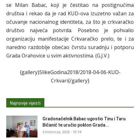
se Milan Babac, koji je čestitao na postignućima
društva i rekao da je rad KUD-ova izuzetno važan za
očuvanje nacionalnog identiteta, za što je crkvaračko
društvo najveća potvrda. Posebno je pohvalio
organizaciju manifestacije Crkvaračko prelo, te i za
naredno razdoblje obećao čvrstu suradnju i potporu
Grada Orahovice u svim aktivnostima. (G.J.V.)
{gallery}SlikeGodina2018/2018-04-06-KUD-
Crkvari{/gallery}
Najnovije vijesti
Gradonačelnik Babac ugostio Tinu i Taru
Bičanić te uručio poklon Grada...
6 kolovoza, 2026 - 10:14