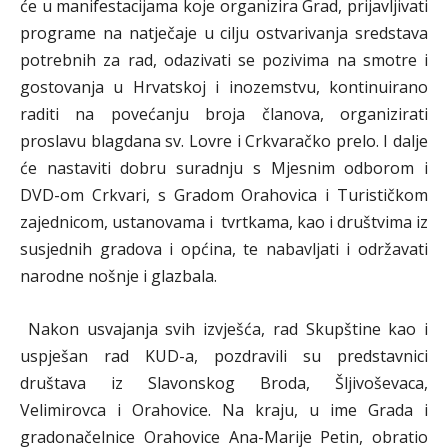
će u manifestacijama koje organizira Grad, prijavljivati
programe na natječaje u cilju ostvarivanja sredstava
potrebnih za rad, odazivati se pozivima na smotre i
gostovanja u Hrvatskoj i inozemstvu, kontinuirano
raditi na povećanju broja članova, organizirati
proslavu blagdana sv. Lovre i Crkvaračko prelo. I dalje
će nastaviti dobru suradnju s Mjesnim odborom i
DVD-om Crkvari, s Gradom Orahovica i Turističkom
zajednicom, ustanovama i tvrtkama, kao i društvima iz
susjednih gradova i općina, te nabavljati i održavati
narodne nošnje i glazbala.
Nakon usvajanja svih izvješća, rad Skupštine kao i
uspješan rad KUD-a, pozdravili su predstavnici
društava iz Slavonskog Broda, Šljivoševaca,
Velimirovca i Orahovice. Na kraju, u ime Grada i
gradonačelnice Orahovice Ana-Marije Petin, obratio