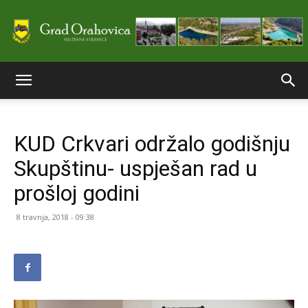
Službene
KUD Crkvari održalo godišnju
stranice
Skupštinu- uspješan rad u
prošloj godini
Grada
8 travnja, 2018 - 09:38
Orahovice