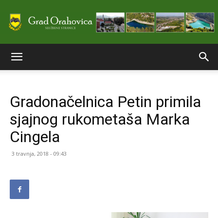
Službene
Gradonačelnica Petin primila
stranice
sjajnog rukometaša Marka
Cingela
Grada
3 travnja, 2018 - 09:43
Orahovice