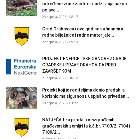
određene zone zaštite i nadziranja nakon
pojave...
23 srpnja, 2026 - 08:17
Grad Orahovica i ove godine sufinancira
radne bilježnice i radne materijale...
22 srpnja, 2026 - 09:53
PROJEKT ENERGETSKE OBNOVE ZGRADE
GRADSKE UPRAVE ORAHOVICA PRED
ZAVRŠETKOM
21 srpnja, 2026 - 10:12
Projekt koji je roditeljima donio predah, a
korisnicima sigurnost, uspješno priveden...
10 srpnja, 2026 - 01:22
NATJEČAJ za prodaju neizgrađenih
građevinskih zemljišta k.č.br. 7103/2, 7104 i
7109/2...
9 srpnja, 2026 - 13:23