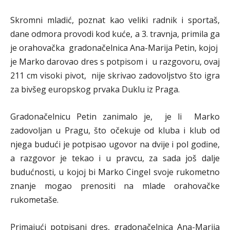
Skromni mladić, poznat kao veliki radnik i sportaš,
dane odmora provodi kod kuće, a 3. travnja, primila ga
je orahovačka gradonačelnica Ana-Marija Petin, kojoj
je Marko darovao dres s potpisom i u razgovoru, ovaj
211 cm visoki pivot, nije skrivao zadovoljstvo što igra
za bivšeg europskog prvaka Duklu iz Praga.
Gradonačelnicu Petin zanimalo je, je li Marko
zadovoljan u Pragu, što očekuje od kluba i klub od
njega budući je potpisao ugovor na dvije i pol godine,
a razgovor je tekao i u pravcu, za sada još dalje
budućnosti, u kojoj bi Marko Cingel svoje rukometno
znanje mogao prenositi na mlade orahovačke
rukometaše.
Primajući potpisani dres, gradonačelnica Ana-Marija