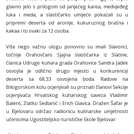
glavno jelo s prilogom od janjećeg karea, medvjeđeg
luka i meda, a slastičarko umijeće pokazali su u
pripremi deserta od aronije, kukuruznog brašna i
kakaa i to svaki za 12 osoba.
Više nego važnu ulogu ponovno su imali Slavonci,
točnije Orahovčani. Sjajna slastičarka iz Slatine,
članica Udruge kuhara grada Orahovice Sandra Jadek
osvojila je odlično drugo mjesto u konkurenciji
deserta sa 68,33 osvojena boda. Radove na
Bilogorskom kolu ocjenjivali su priznati članovi Sekcije
ocjenjivača Hrvatskog kuharskog saveza Vladimir
Balent, Zlatko Sedlanić i Erich Glavica. Dražen Šafar je
u Bjelovaru održao radionicu kulinarske umjetnosti
učenicima Ugostiteljsko-turističke škole Bjelovar: