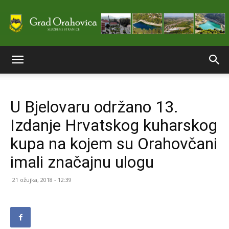
Službene
U Bjelovaru održano 13.
stranice
Izdanje Hrvatskog kuharskog
kupa na kojem su Orahovčani
Grada
imali značajnu ulogu
21 ožujka, 2018 - 12:39
Orahovice