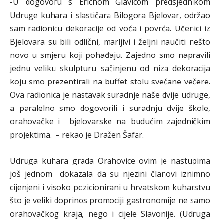
-U dogovoru s Erichom Glavicom predsjednikom
Udruge kuhara i slastičara Bilogora Bjelovar, održao
sam radionicu dekoracije od voća i povrća. Učenici iz
Bjelovara su bili odlični, marljivi i željni naučiti nešto
novo u smjeru koji pohađaju. Zajedno smo napravili
jednu veliku skulpturu sačinjenu od niza dekoracija
koju smo prezentirali na buffet stolu svečane večere.
Ova radionica je nastavak suradnje naše dvije udruge,
a paralelno smo dogovorili i suradnju dvije škole,
orahovačke i bjelovarske na budućim zajedničkim
projektima. – rekao je Dražen Šafar.
Udruga kuhara grada Orahovice ovim je nastupima
još jednom dokazala da su njezini članovi iznimno
cijenjeni i visoko pozicionirani u hrvatskom kuharstvu
što je veliki doprinos promociji gastronomije ne samo
orahovačkog kraja, nego i cijele Slavonije. (Udruga