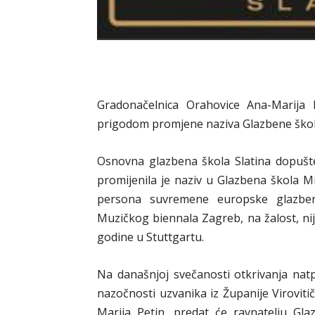
Gradonačelnica Orahovice Ana-Marija 
prigodom promjene naziva Glazbene škole 
Osnovna glazbena škola Slatina dopuš
promijenila je naziv u Glazbena škola M
persona suvremene europske glazbene 
Muzičkog biennala Zagreb, na žalost, ni
godine u Stuttgartu.
Na današnjoj svečanosti otkrivanja nat
nazočnosti uzvanika iz Županije Viroviti
Marija Petin, predat će ravnatelju Gla