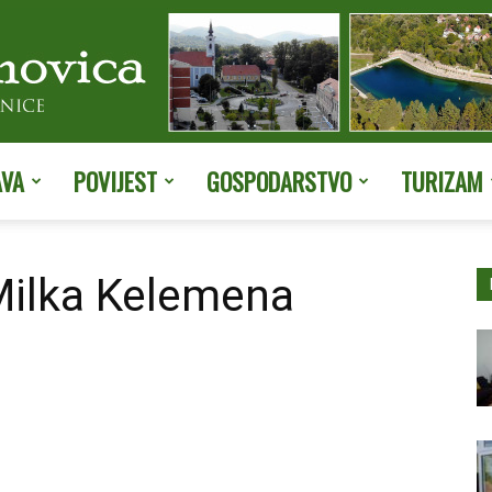
AVA
POVIJEST
GOSPODARSTVO
TURIZAM
Službene
Milka Kelemena
stranice