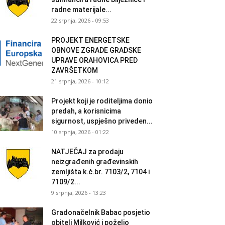
radne materijale...
22 srpnja, 2026 - 09:53
PROJEKT ENERGETSKE
OBNOVE ZGRADE GRADSKE
UPRAVE ORAHOVICA PRED
ZAVRŠETKOM
21 srpnja, 2026 - 10:12
Projekt koji je roditeljima donio
predah, a korisnicima
sigurnost, uspješno priveden...
10 srpnja, 2026 - 01:22
NATJEČAJ za prodaju
neizgrađenih građevinskih
zemljišta k.č.br. 7103/2, 7104 i
7109/2...
9 srpnja, 2026 - 13:23
Gradonačelnik Babac posjetio
obitelj Milković i poželio