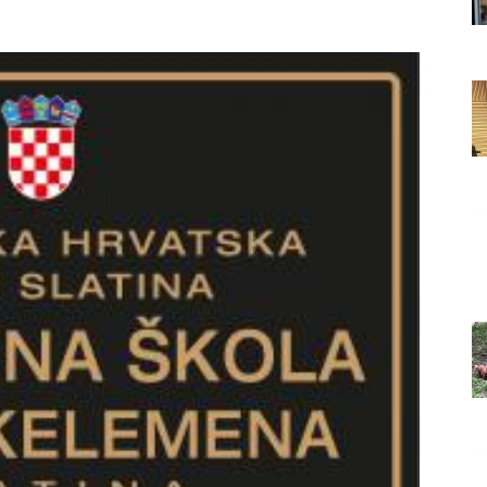
Grada
Orahovice