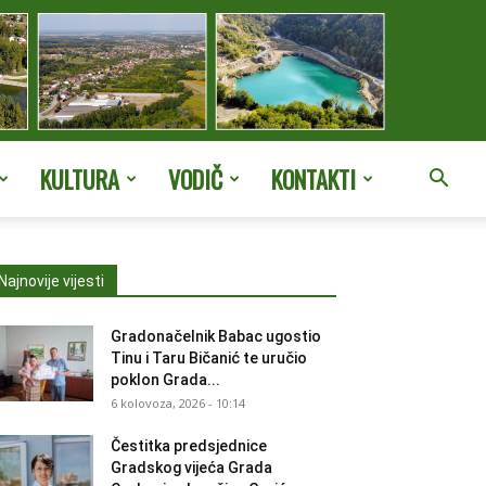
KULTURA
VODIČ
KONTAKTI
Najnovije vijesti
Gradonačelnik Babac ugostio
Tinu i Taru Bičanić te uručio
poklon Grada...
6 kolovoza, 2026 - 10:14
Čestitka predsjednice
Gradskog vijeća Grada