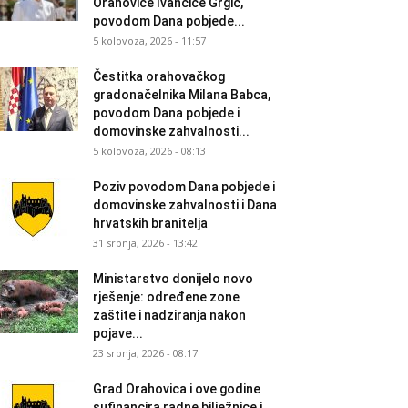
Orahovice Ivančice Grgić,
povodom Dana pobjede...
5 kolovoza, 2026 - 11:57
Čestitka orahovačkog
gradonačelnika Milana Babca,
povodom Dana pobjede i
domovinske zahvalnosti...
5 kolovoza, 2026 - 08:13
Poziv povodom Dana pobjede i
domovinske zahvalnosti i Dana
hrvatskih branitelja
31 srpnja, 2026 - 13:42
Ministarstvo donijelo novo
rješenje: određene zone
zaštite i nadziranja nakon
pojave...
23 srpnja, 2026 - 08:17
Grad Orahovica i ove godine
sufinancira radne bilježnice i