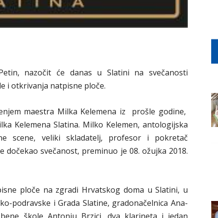
Petin, nazočit će danas u Slatini na svečanosti
i otkrivanja natpisne ploče.
tenjem maestra Milka Kelemena iz prošle godine,
ilka Kelemena Slatina. Milko Kelemen, antologijska
scene, veliki skladatelj, profesor i pokretač
je dočekao svečanost, preminuo je 08. ožujka 2018.
pisne ploče na zgradi Hrvatskog doma u Slatini, u
čko-podravske i Grada Slatine, gradonačelnica Ana-
zbene škole Antoniu Brzici, dva klarineta i jedan