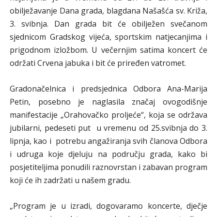
obilježavanje Dana grada, blagdana Našašća sv. Križa,
3. svibnja. Dan grada bit će obilježen svečanom
sjednicom Gradskog vijeća, sportskim natjecanjima i
prigodnom izložbom. U večernjim satima koncert će
održati Crvena jabuka i bit će priređen vatromet.
Gradonačelnica i predsjednica Odbora Ana-Marija
Petin, posebno je naglasila značaj ovogodišnje
manifestacije „Orahovačko proljeće“, koja se održava
jubilarni, pedeseti put u vremenu od 25.svibnja do 3.
lipnja, kao i potrebu angažiranja svih članova Odbora
i udruga koje djeluju na području grada, kako bi
posjetiteljima ponudili raznovrstan i zabavan program
koji će ih zadržati u našem gradu.
„Program je u izradi, dogovaramo koncerte, dječje