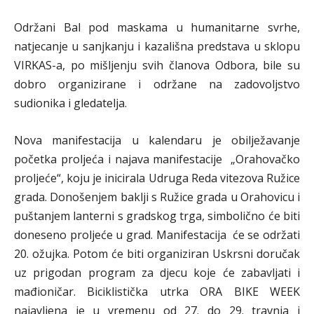
Održani Bal pod maskama u humanitarne svrhe,
natjecanje u sanjkanju i kazališna predstava u sklopu
VIRKAS-a, po mišljenju svih članova Odbora, bile su
dobro organizirane i održane na zadovoljstvo
sudionika i gledatelja.
Nova manifestacija u kalendaru je obilježavanje
početka proljeća i najava manifestacije „Orahovačko
proljeće“, koju je inicirala Udruga Reda vitezova Ružice
grada. Donošenjem baklji s Ružice grada u Orahovicu i
puštanjem lanterni s gradskog trga, simbolično će biti
doneseno proljeće u grad. Manifestacija će se održati
20. ožujka. Potom će biti organiziran Uskrsni doručak
uz prigodan program za djecu koje će zabavljati i
mađioničar. Biciklistička utrka ORA BIKE WEEK
najavljena je u vremenu od 27. do 29. travnja i