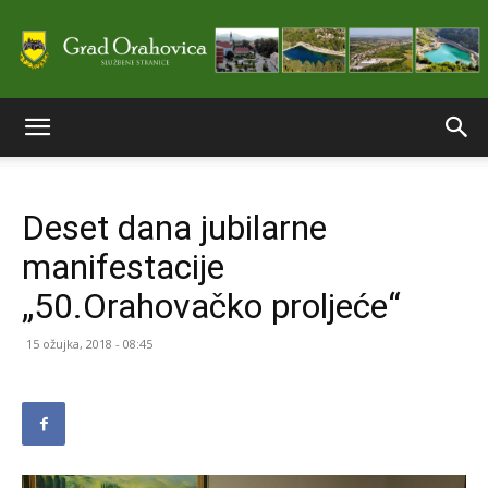
Službene
Deset dana jubilarne
stranice
manifestacije
„50.Orahovačko proljeće“
Grada
15 ožujka, 2018 - 08:45
Orahovice