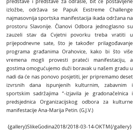
predstave i predstave za odrasle, bit će postavljene
izložbe, održava se Papuk Exstreme Challenge
najmasovnija sportska manifestacija ikada održana na
prostoru Slavonije. Članovi Odbora jednoglasno su
zauzeli stav da Cvjetni povorku treba vratiti u
prijepodnevne sate, što je također prilagođavanje
programa građanima Orahovice, kako bi što više
vremena mogli provesti prateći manifestaciju, a
gostima omogućujemo duži boravak u našem gradu u
nadi da će nas ponovo posjetiti, jer pripremamo deset
izvrsnih dana ispunjenih kulturnim, zabavnim i
sportskim sadržajima “-izjavila je gradonačelnica i
predsjednica Organizacijskog odbora za kulturne
manifestacije Ana-Marija Petin. (G.J.V.)
{gallery}SlikeGodina2018/2018-03-14-OKTM{/gallery}