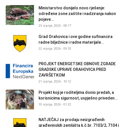
Ministarstvo donijelo novo rješenje:
određene zone zaštite i nadziranja nakon
pojave...
23 srpnja, 2026 - 08:17
Grad Orahovica i ove godine sufinancira
radne bilježnice i radne materijale...
22 srpnja, 2026 - 09:53
PROJEKT ENERGETSKE OBNOVE ZGRADE
GRADSKE UPRAVE ORAHOVICA PRED
ZAVRŠETKOM
21 srpnja, 2026 - 10:12
Projekt koji je roditeljima donio predah, a
korisnicima sigurnost, uspješno priveden...
10 srpnja, 2026 - 01:22
NATJEČAJ za prodaju neizgrađenih
građevinskih zemljišta k.č.br. 7103/2, 7104 i