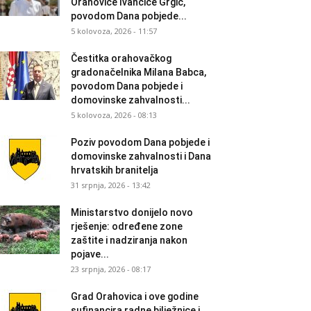
Orahovice Ivančice Grgić,
povodom Dana pobjede...
5 kolovoza, 2026 - 11:57
Čestitka orahovačkog
gradonačelnika Milana Babca,
povodom Dana pobjede i
domovinske zahvalnosti...
5 kolovoza, 2026 - 08:13
Poziv povodom Dana pobjede i
domovinske zahvalnosti i Dana
hrvatskih branitelja
31 srpnja, 2026 - 13:42
Ministarstvo donijelo novo
rješenje: određene zone
zaštite i nadziranja nakon
pojave...
23 srpnja, 2026 - 08:17
Grad Orahovica i ove godine
sufinancira radne bilježnice i