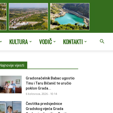
KULTURA
VODIČ
KONTAKTI
Najnovije vijesti
Gradonačelnik Babac ugostio
Tinu i Taru Bičanić te uručio
poklon Grada...
6 kolovoza, 2026 - 10:14
Čestitka predsjednice
Gradskog vijeća Grada