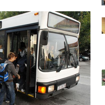
Grada
Orahovice