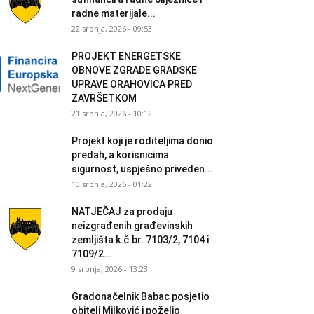
radne materijale...
22 srpnja, 2026 - 09:53
PROJEKT ENERGETSKE
OBNOVE ZGRADE GRADSKE
UPRAVE ORAHOVICA PRED
ZAVRŠETKOM
21 srpnja, 2026 - 10:12
Projekt koji je roditeljima donio
predah, a korisnicima
sigurnost, uspješno priveden...
10 srpnja, 2026 - 01:22
NATJEČAJ za prodaju
neizgrađenih građevinskih
zemljišta k.č.br. 7103/2, 7104 i
7109/2...
9 srpnja, 2026 - 13:23
Gradonačelnik Babac posjetio
obitelj Milković i poželio