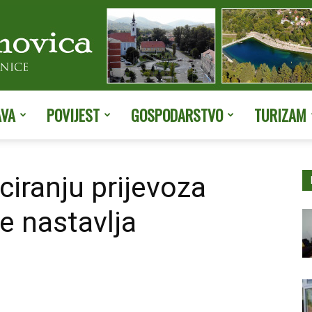
AVA
POVIJEST
GOSPODARSTVO
TURIZAM
Službene
iranju prijevoza
e nastavlja
stranice