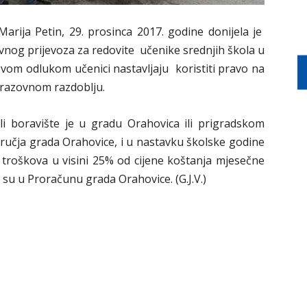
rija Petin, 29. prosinca 2017. godine donijela je
nog prijevoza za redovite učenike srednjih škola u
 Ovom odlukom učenici nastavljaju koristiti pravo na
brazovnom razdoblju.
 ili boravište je u gradu Orahovica ili prigradskom
odručja grada Orahovice, i u nastavku školske godine
troškova u visini 25% od cijene koštanja mjesečne
su u Proračunu grada Orahovice. (G.J.V.)