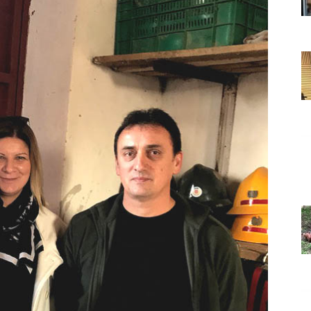
Grada
Orahovice