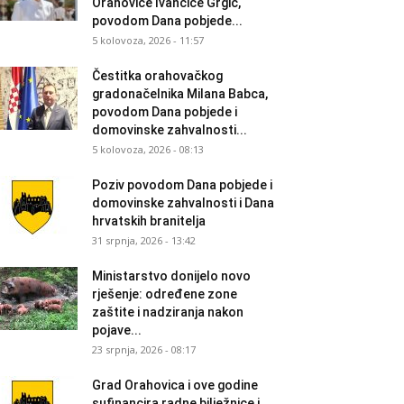
Orahovice Ivančice Grgić,
povodom Dana pobjede...
5 kolovoza, 2026 - 11:57
Čestitka orahovačkog
gradonačelnika Milana Babca,
povodom Dana pobjede i
domovinske zahvalnosti...
5 kolovoza, 2026 - 08:13
Poziv povodom Dana pobjede i
domovinske zahvalnosti i Dana
hrvatskih branitelja
31 srpnja, 2026 - 13:42
Ministarstvo donijelo novo
rješenje: određene zone
zaštite i nadziranja nakon
pojave...
23 srpnja, 2026 - 08:17
Grad Orahovica i ove godine
sufinancira radne bilježnice i