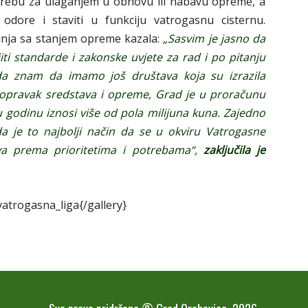
otrebu za ulaganjem u obnovu ili nabavu opreme, a
odore i staviti u funkciju vatrogasnu cisternu.
anja sa stanjem opreme kazala:
„Sasvim je jasno da
ti standarde i zakonske uvjete za rad i po pitanju
da znam da imamo još društava koja su izrazila
popravak sredstava i opreme, Grad je u proračunu
 godinu iznosi više od pola milijuna kuna. Zajedno
a je to najbolji način da se u okviru Vatrogasne
va prema prioritetima i potrebama“,
zaključila je
/vatrogasna_liga{/gallery}