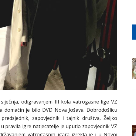
. siječnja, odigravanjem III kola vatrogasne lige VZ
, a domaćin je bilo DVD Nova Jošava. Dobrodošlicu
 predsjednik, zapovjednik i tajnik društva, Željko
 u pravila igre natjecatelje je uputio zapovjednik VZ
državanjem vatrogasnih igara izrekla je i u Novoj