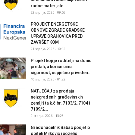
radne materijale...
22 srpnja, 2026 - 09:53
PROJEKT ENERGETSKE
OBNOVE ZGRADE GRADSKE
UPRAVE ORAHOVICA PRED
ZAVRŠETKOM
21 srpnja, 2026 - 10:12
Projekt koji je roditeljima donio
predah, a korisnicima
sigurnost, uspješno priveden...
10 srpnja, 2026 - 01:22
NATJEČAJ za prodaju
neizgrađenih građevinskih
zemljišta k.č.br. 7103/2, 7104 i
7109/2...
9 srpnja, 2026 - 13:23
Gradonačelnik Babac posjetio
obitelj Milković i poželio