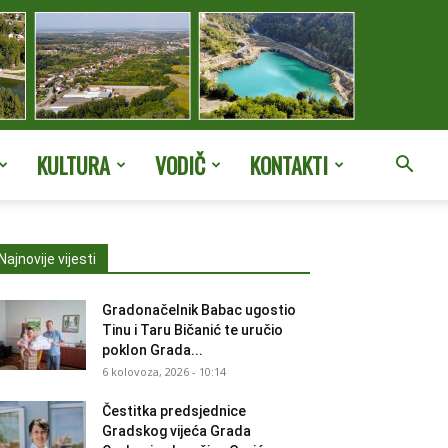
KULTURA
VODIČ
KONTAKTI
Najnovije vijesti
Gradonačelnik Babac ugostio
Tinu i Taru Bičanić te uručio
poklon Grada...
6 kolovoza, 2026 - 10:14
Čestitka predsjednice
Gradskog vijeća Grada