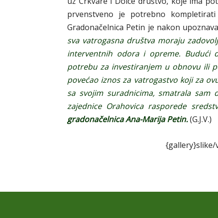
uz Crkvare i Dolce društvo, koje ima p
prvenstveno je potrebno kompletirati 
Gradonačelnica Petin je nakon upoznav
sva vatrogasna društva moraju zadovolji
interventnih odora i opreme. Budući 
potrebu za investiranjem u obnovu ili 
povećao iznos za vatrogastvo koji za ovu
sa svojim suradnicima, smatrala sam d
zajednice Orahovica rasporede sredst
gradonačelnica Ana-Marija Petin.
(G.J.V.)
{gallery}slike