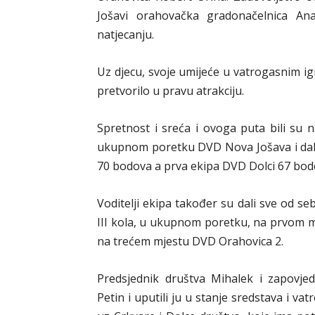
Jošavi orahovačka gradonačelnica Ana
natjecanju.
Uz djecu, svoje umijeće u vatrogasnim igra
pretvorilo u pravu atrakciju.
Spretnost i sreća i ovoga puta bili su 
ukupnom poretku DVD Nova Jošava i dal
70 bodova a prva ekipa DVD Dolci 67 bod
Voditelji ekipa također su dali sve od seb
III kola, u ukupnom poretku, na prvom m
na trećem mjestu DVD Orahovica 2.
Predsjednik društva Mihalek i zapovjedn
Petin i uputili ju u stanje sredstava i 