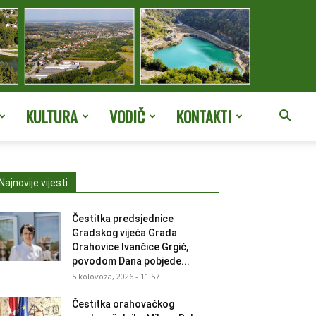
KULTURA
VODIČ
KONTAKTI
Najnovije vijesti
Čestitka predsjednice
Gradskog vijeća Grada
Orahovice Ivančice Grgić,
povodom Dana pobjede...
5 kolovoza, 2026 - 11:57
Čestitka orahovačkog