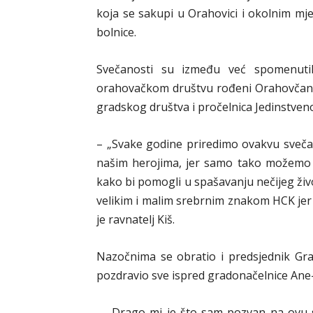
koja se sakupi u Orahovici i okolnim mje
bolnice.
Svečanosti su između već spomenutih
orahovačkom društvu rođeni Orahovčanin
gradskog društva i pročelnica Jedinstven
– „Svake godine priredimo ovakvu sveč
našim herojima, jer samo tako možemo n
kako bi pomogli u spašavanju nečijeg živ
velikim i malim srebrnim znakom HCK jer to
je ravnatelj Kiš.
Nazočnima se obratio i predsjednik Gr
pozdravio sve ispred gradonačelnice Ane-
– „Drago mi je što sam pozvan na ovu 