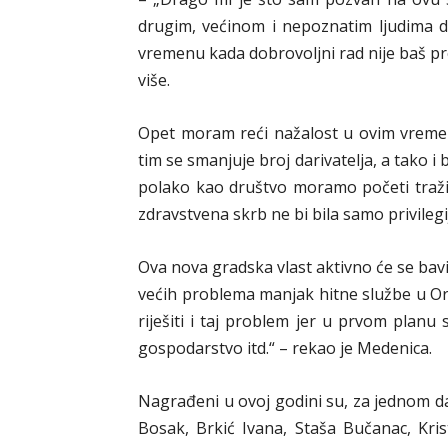
drugim, većinom i nepoznatim ljudima do
vremenu kada dobrovoljni rad nije baš prev
više.
Opet moram reći nažalost u ovim vremeni
tim se smanjuje broj darivatelja, a tako i
polako kao društvo moramo početi tražit
zdravstvena skrb ne bi bila samo privilegi
Ova nova gradska vlast aktivno će se bav
većih problema manjak hitne službe u O
riješiti i taj problem jer u prvom planu
gospodarstvo itd.“ – rekao je Medenica.
Nagrađeni u ovoj godini su, za jednom da
Bosak, Brkić Ivana, Staša Bučanac, Krist