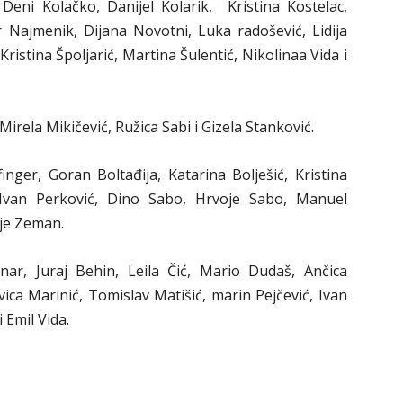
 Deni Kolačko, Danijel Kolarik, Kristina Kostelac,
r Najmenik, Dijana Novotni, Luka radošević, Lidija
Kristina Špoljarić, Martina Šulentić, Nikolinaa Vida i
irela Mikičević, Ružica Sabi i Gizela Stanković.
ger, Goran Boltađija, Katarina Bolješić, Kristina
 Ivan Perković, Dino Sabo, Hrvoje Sabo, Manuel
oje Zeman.
r, Juraj Behin, Leila Čić, Mario Dudaš, Ančica
Ivica Marinić, Tomislav Matišić, marin Pejčević, Ivan
 Emil Vida.