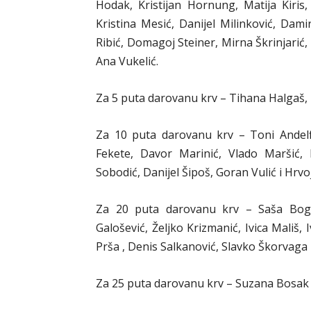
Hodak, Kristijan Hornung, Matija Kiris,
Kristina Mesić, Danijel Milinković, Dami
Ribić, Domagoj Steiner, Mirna Škrinjarić, 
Ana Vukelić.
Za 5 puta darovanu krv – Tihana Halgaš, M
Za 10 puta darovanu krv – Toni Andelfin
Fekete, Davor Marinić, Vlado Maršić,
Sobodić, Danijel Šipoš, Goran Vulić i Hrv
Za 20 puta darovanu krv – Saša Bogna
Galošević, Željko Krizmanić, Ivica Mališ, 
Prša , Denis Salkanović, Slavko Škorvaga i
Za 25 puta darovanu krv – Suzana Bosak