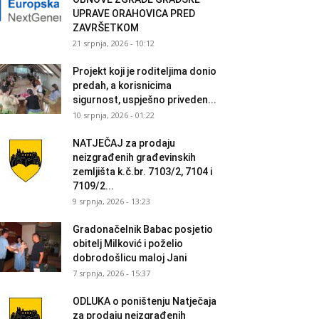
UPRAVE ORAHOVICA PRED
ZAVRŠETKOM
21 srpnja, 2026 - 10:12
Projekt koji je roditeljima donio
predah, a korisnicima
sigurnost, uspješno priveden...
10 srpnja, 2026 - 01:22
NATJEČAJ za prodaju
neizgrađenih građevinskih
zemljišta k.č.br. 7103/2, 7104 i
7109/2...
9 srpnja, 2026 - 13:23
Gradonačelnik Babac posjetio
obitelj Milković i poželio
dobrodošlicu maloj Jani
7 srpnja, 2026 - 15:37
ODLUKA o poništenju Natječaja
za prodaju neizgrađenih