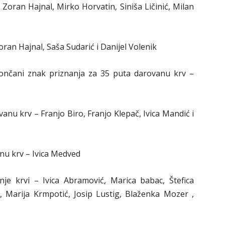
Zoran Hajnal, Mirko Horvatin, Siniša Ličinić, Milan
ran Hajnal, Saša Sudarić i Danijel Volenik
rončani znak priznanja za 35 puta darovanu krv –
anu krv – Franjo Biro, Franjo Klepač, Ivica Mandić i
nu krv – Ivica Medved
je krvi – Ivica Abramović, Marica babac, Štefica
ć, Marija Krmpotić, Josip Lustig, Blaženka Mozer ,