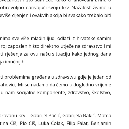
brovoljno darivajući svoju krv. Nažalost živimo u
iše cijenjen i ovakvih akcija bi svakako trebalo biti
ma sve više mladih ljudi odlazi iz hrvatske samim
 broj zaposlenih što direktno utječe na zdravstvo i mi
i rješenja za ovu našu situaciju kako jednog dana
ja imućnijih.
iti problemima građana u zdravstvu gdje je jedan od
rahovici, Mi se nadamo da ćemo u dogledno vrijeme
 su nam socijalne komponente, zdravstvo, školstvo,
rovanu krv – Gabrijel Bačić, Gabrijela Bakić, Matea
ina Čiš, Pio Čiš, Luka Čolak, Filip Falat, Benjamin