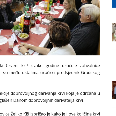
i Crveni križ svake godine uručuje zahvalnice
ade su među ostalima uručio i predsjednik Gradskog
cije dobrovoljnog darivanja krvi koja je održana u
glašen Danom dobrovoljnih darivatelja krvi.
ca Željko Kiš ispričao je kako je i ova količina krvi