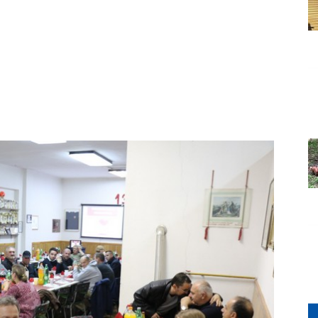
Grada
i
Orahovice