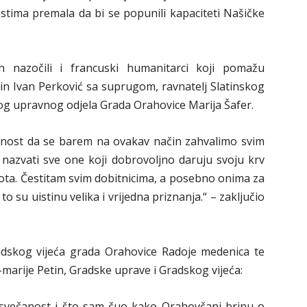
stima premala da bi se popunili kapaciteti Našičke
 nazočili i francuski humanitarci koji pomažu
 Ivan Perković sa suprugom, ravnatelj Slatinskog
og upravnog odjela Grada Orahovice Marija Šafer.
anost da se barem na ovakav način zahvalimo svim
azvati sve one koji dobrovoljno daruju svoju krv
ota. Čestitam svim dobitnicima, a posebno onima za
 su uistinu velika i vrijedna priznanja.“ – zaključio
adskog vijeća grada Orahovice Radoje medenica te
marije Petin, Gradske uprave i Gradskog vijeća:
svečanost i što sam čuo kako Orahovčani brinu o