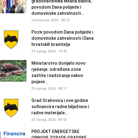
gradonačelnika Milana Babca,
povodom Dana pobjede i
domovinske zahvalnosti...
5 kolovoza, 2026 - 08:13
Poziv povodom Dana pobjede i
domovinske zahvalnosti i Dana
hrvatskih branitelja
31 srpnja, 2026 - 13:42
Ministarstvo donijelo novo
rješenje: određene zone
zaštite i nadziranja nakon
pojave...
23 srpnja, 2026 - 08:17
Grad Orahovica i ove godine
sufinancira radne bilježnice i
radne materijale...
22 srpnja, 2026 - 09:53
PROJEKT ENERGETSKE
OBNOVE ZGRADE GRADSKE