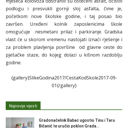
mjeseca kolovoza odstranili su oštećeni asfalt, očistili
podlogu i presvukli gornji sloj asfalta, čime je,
početkom nove školske godine, i taj posao bio
završen. Uređeni kolnik zaposlenicima škole
omogućuje nesmetani prilaz i parkiranje. Gradska
vlast će u skorom vremenu nastojati iznaći rješenje i
za problem plavljenja površine od glavne ceste do
pješačke staze, do kojeg dolazi u kišnom razdoblju
godine.
{gallery}SlikeGodina2017/CestaKodSkole2017-09-
01{/gallery}
Najnovije vijesti
Gradonačelnik Babac ugostio Tinu i Taru
Bičanić te uručio poklon Grada...