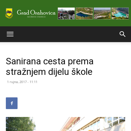
Službene
Sanirana cesta prema
stranice
stražnjem dijelu škole
1 rujna, 2017 - 11:11
Grada
Orahovice