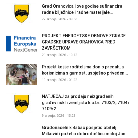
Grad Orahovica i ove godine sufinancira
radne bilježnice i radne materijale...
22 srpnja, 2026 - 09:53
PROJEKT ENERGETSKE OBNOVE ZGRADE
GRADSKE UPRAVE ORAHOVICA PRED
ZAVRŠETKOM
21 srpnja, 2026 - 10:12
Projekt koji je roditeljima donio predah, a
korisnicima sigurnost, uspješno priveden...
10 srpnja, 2026 - 01:22
NATJEČAJ za prodaju neizgrađenih
građevinskih zemljišta k.č.br. 7103/2, 7104 i
7109/2...
9 srpnja, 2026 - 13:23
Gradonačelnik Babac posjetio obitelj
Milković i poželio dobrodošlicu maloj Jani