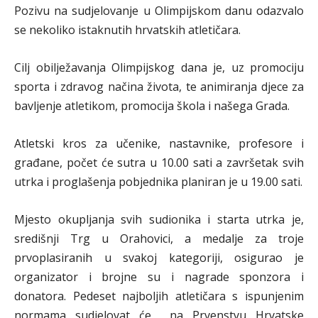
Pozivu na sudjelovanje u Olimpijskom danu odazvalo
se nekoliko istaknutih hrvatskih atletičara.
Cilj obilježavanja Olimpijskog dana je, uz promociju
sporta i zdravog načina života, te animiranja djece za
bavljenje atletikom, promocija škola i našega Grada.
Atletski kros za učenike, nastavnike, profesore i
građane, počet će sutra u 10.00 sati a završetak svih
utrka i proglašenja pobjednika planiran je u 19.00 sati.
Mjesto okupljanja svih sudionika i starta utrka je,
središnji Trg u Orahovici, a medalje za troje
prvoplasiranih u svakoj kategoriji, osigurao je
organizator i brojne su i nagrade sponzora i
donatora. Pedeset najboljih atletičara s ispunjenim
normama sudjelovat će na Prvenstvu Hrvatske