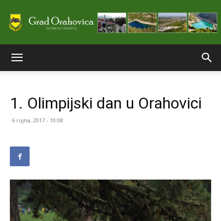
Službene
1. Olimpijski dan u Orahovici
stranice
6 rujna, 2017 - 10:08
Grada
Orahovice