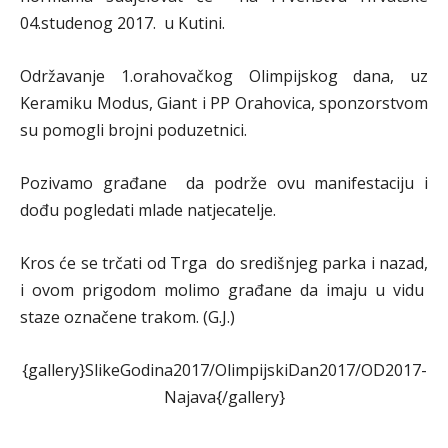
04.studenog 2017. u Kutini.
Održavanje 1.orahovačkog Olimpijskog dana, uz
Keramiku Modus, Giant i PP Orahovica, sponzorstvom
su pomogli brojni poduzetnici.
Pozivamo građane da podrže ovu manifestaciju i
dođu pogledati mlade natjecatelje.
Kros će se trčati od Trga do središnjeg parka i nazad,
i ovom prigodom molimo građane da imaju u vidu
staze označene trakom. (G.J.)
{gallery}SlikeGodina2017/OlimpijskiDan2017/OD2017-
Najava{/gallery}