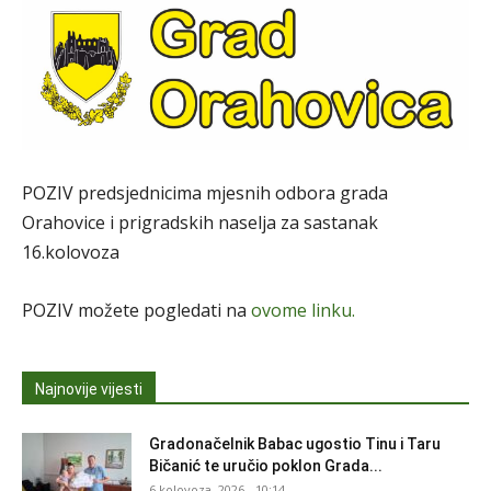
POZIV predsjednicima mjesnih odbora grada
Orahovice i prigradskih naselja za sastanak
16.kolovoza
POZIV možete pogledati na
ovome linku.
Najnovije vijesti
Gradonačelnik Babac ugostio Tinu i Taru
Bičanić te uručio poklon Grada...
6 kolovoza, 2026 - 10:14