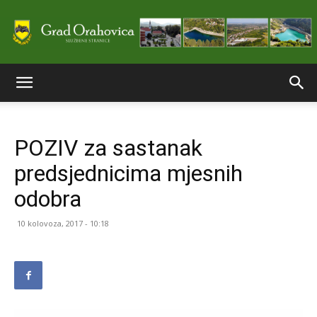
Službene
POZIV za sastanak
stranice
predsjednicima mjesnih
odobra
Grada
10 kolovoza, 2017 - 10:18
Orahovice