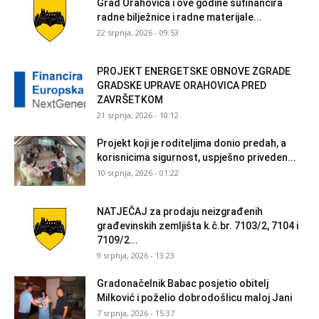
Grad Orahovica i ove godine sufinancira
radne bilježnice i radne materijale...
22 srpnja, 2026 - 09:53
PROJEKT ENERGETSKE OBNOVE ZGRADE
GRADSKE UPRAVE ORAHOVICA PRED
ZAVRŠETKOM
21 srpnja, 2026 - 10:12
Projekt koji je roditeljima donio predah, a
korisnicima sigurnost, uspješno priveden...
10 srpnja, 2026 - 01:22
NATJEČAJ za prodaju neizgrađenih
građevinskih zemljišta k.č.br. 7103/2, 7104 i
7109/2...
9 srpnja, 2026 - 13:23
Gradonačelnik Babac posjetio obitelj
Milković i poželio dobrodošlicu maloj Jani
7 srpnja, 2026 - 15:37