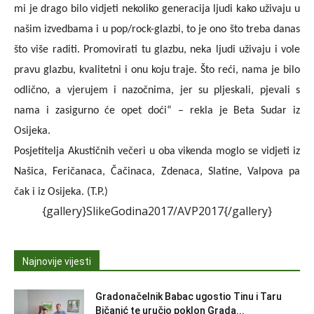
mi je drago bilo vidjeti nekoliko generacija ljudi kako uživaju u
našim izvedbama i u pop/rock-glazbi, to je ono što treba danas
što više raditi. Promovirati tu glazbu, neka ljudi uživaju i vole
pravu glazbu, kvalitetni i onu koju traje. Što reći, nama je bilo
odlično, a vjerujem i nazočnima, jer su pljeskali, pjevali s
nama i zasigurno će opet doći“ – rekla je Beta Sudar iz
Osijeka.
Posjetitelja Akustičnih večeri u oba vikenda moglo se vidjeti iz
Našica, Feričanaca, Čačinaca, Zdenaca, Slatine, Valpova pa
čak i iz Osijeka. (T.P.)
{gallery}SlikeGodina2017/AVP2017{/gallery}
Najnovije vijesti
Gradonačelnik Babac ugostio Tinu i Taru
Bičanić te uručio poklon Grada...