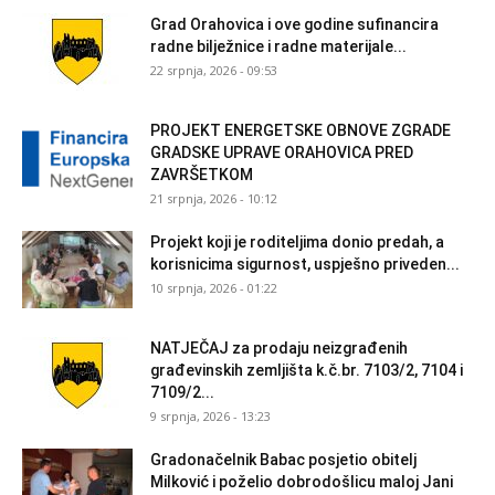
Grad Orahovica i ove godine sufinancira
radne bilježnice i radne materijale...
22 srpnja, 2026 - 09:53
PROJEKT ENERGETSKE OBNOVE ZGRADE
GRADSKE UPRAVE ORAHOVICA PRED
ZAVRŠETKOM
21 srpnja, 2026 - 10:12
Projekt koji je roditeljima donio predah, a
korisnicima sigurnost, uspješno priveden...
10 srpnja, 2026 - 01:22
NATJEČAJ za prodaju neizgrađenih
građevinskih zemljišta k.č.br. 7103/2, 7104 i
7109/2...
9 srpnja, 2026 - 13:23
Gradonačelnik Babac posjetio obitelj
Milković i poželio dobrodošlicu maloj Jani