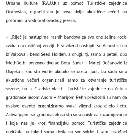
Urbane Kulture (P.A.U.K.) uz pomoć Turističke zajednice
Orahovica, organizirala je nove dvije akustične večeri na
pozornici u vodi orahovačkog jezera.
– „Riječ je nastupima raznih bandova za sve one željne rock-
zvuka u akustičnoj verziji. Prvi vikend nastupili su Acoustic trio
iz Valpova i bend Seed Holden, a drugi, tj. samo u petak, duo
MethBeth, odnosno dvojac Beta Sudar i Matej Bučanović iz
Osijeka i kao što vidite okupilo se dosta ljudi. Do sada smo
akustične večeri organizirali samo za otvaranje turističke
sezone, no iz Gradske vlasti i Turističke zajednice na čelu s
gradonačelnicom Anom – Marijom Petin predložili su nam da
ovakve evente organiziramo svaki vikend kroz cijelo ljeto.
Zahvaljujem se gradonačelnici što smo naišli na razumijevanje
i koja nas je kroz financijsku pomoć Turističke zajednice
podržala pa tako i sama došla na sve svirke. I sami izvođači