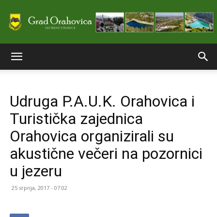
Službene
Udruga P.A.U.K. Orahovica i
stranice
Turistička zajednica
Orahovica organizirali su
Grada
akustične večeri na pozornici
u jezeru
Orahovice
25 srpnja, 2017 - 07:02