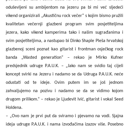
oduševljeni su ambijentom na jezeru pa bi mi već sljedeći
vikend organizirali „Akustičnu rock večer“ s kojim bismo pružili
kvalitetan večernji glazbeni program svim posjetiteljima
jezera, kako vikend kamperima tako i našim sugrađanima i
svim posjetiteljima, a nastupao bi Dinko Shaple Pleša hrvatskoj
glazbenoj sceni poznat kao gitarist i frontman osječkog rock
banda „Wasted generation“ – rekao je Mirko Kufner
predsjednik udruge P.A.U.K. – „Jako nam se svidio taj cijeli
koncept svirki na Jezeru i nadamo se da Udruga P.A.U.K. neće
odustati od te ideje. Ovim putem im se još jednom
zahvaljujemo na pozivu i nadamo se da se vidimo kojom
drugom prilikom.“ – rekao je Ljudevit Ivić, gitarist i vokal Seed
Holdena.
– „Ovo nam je prvi put da sviramo i pjevamo na vodi. Sjajna
ideja udruge P.A.U.K. i nama izvođačima izazov više. Posebno