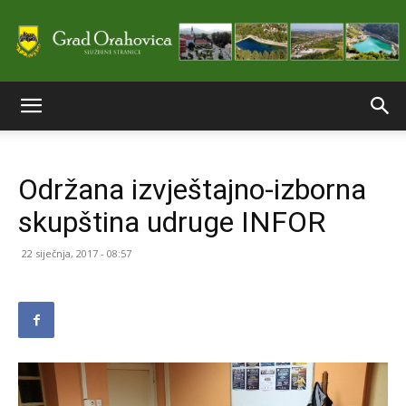
Službene
Održana izvještajno-izborna
stranice
skupština udruge INFOR
22 siječnja, 2017 - 08:57
Grada
Orahovice