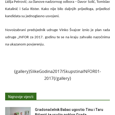
Lidija Petrović; za članove nadzornog odbora – Davor Solić, Tomislav
Katalinić i Saša Rister. Kako nije bilo daljnjih prijedloga, prijedlozi
kandidata su jednoglasno usvojeni.
Novoizabrani predsjednik udruge Vinko Švajcer iznio je plan rada
udruge „INFOR za 2017. godinu te se na kraju zahvalio nazočnima
na ukazanom povjerenju.
{gallery}SlikeGodina2017/SkupstinaINFOR01-
2017{/gallery}
Najnovije vijesti
Gradonačelnik Babac ugostio Tinu i Taru
Bičanić te uručio poklon Grada...