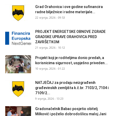
Grad Orahovica i ove godine sufinancira
radne bilježnice i radne materijale...
22 srpnja, 2026 - 09:53
PROJEKT ENERGETSKE OBNOVE ZGRADE
GRADSKE UPRAVE ORAHOVICA PRED
ZAVRŠETKOM
21 srpnja, 2026 - 10:12
Projekt koji je roditeljima donio predah, a
korisnicima sigurnost, uspješno priveden...
10 srpnja, 2026 - 01:22
NATJEČAJ za prodaju neizgrađenih
građevinskih zemljišta k.č.br. 7103/2, 7104 i
7109/2...
9 srpnja, 2026 - 13:23
Gradonačelnik Babac posjetio obitelj
Milković i poželio dobrodošlicu maloj Jani