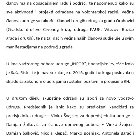
članovima na dosadašnjem radu i podršci, te napomenuo kako su
sve aktivnosti i projekti odrađene na volonterskoj razini. Većina
članova udruge su također članovi i drugih udruga u gradu Orahovici
(Gradsko društvo Crvenog križa, udruga PAUK, Vitezovi Ružice
grada i drugih), te na taj način većina naših članova sudjeluje u svim
manifestacijama na području grada.
U ime Nadzornog odbora udruge „INFOR“, financijsko izvješće iznio
je Saša Rister te je naveo kako je u 2016. godini udruga poslovala u
skladu sa Zakonom o udrugama i ostalim pozitivnim propisima RH.
U drugom dijelu skupštine održani su izbori za novo vodstvo
udruge. Predsjednik je iznio kako su predloženi kandidati za
predsjednika udruge – Vinko Švajcer; za dopredsjednika udruge –
Damjan Šalković; za članove upravnog odbora – Vinko Švajcer,
Damjan Šalković, Nikola Klepač, Marko Bošnjak, Antonela Barač i