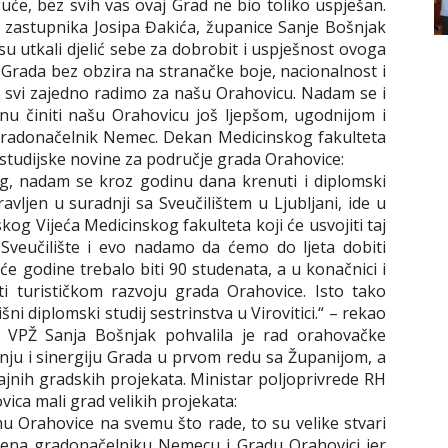
uće, bez svih vas ovaj Grad ne bio toliko uspješan.
 zastupnika Josipa Đakića, županice Sanje Bošnjak
su utkali djelić sebe za dobrobit i uspješnost ovoga
 Grada bez obzira na stranačke boje, nacionalnost i
da svi zajedno radimo za našu Orahovicu. Nadam se i
nu činiti našu Orahovicu još ljepšom, ugodnijom i
 gradonačelnik Nemec. Dekan Medicinskog fakulteta
studijske novine za područje grada Orahovice:
g, nadam se kroz godinu dana krenuti i diplomski
pravljen u suradnji sa Sveučilištem u Ljubljani, ide u
skog Vijeća Medicinskog fakulteta koji će usvojiti taj
Sveučilište i evo nadamo da ćemo do ljeta dobiti
će godine trebalo biti 90 studenata, a u konačnici i
ti turističkom razvoju grada Orahovice. Isto tako
ni diplomski studij sestrinstva u Virovitici.“ – rekao
a VPŽ Sanja Bošnjak pohvalila je rad orahovačke
dnju i sinergiju Grada u prvom redu sa Županijom, a
jajnih gradskih projekata. Ministar poljoprivrede RH
vica mali grad velikih projekata:
u Orahovice na svemu što rade, to su velike stvari
orena gradonačelniku Nemecu i Gradu Orahovici jer