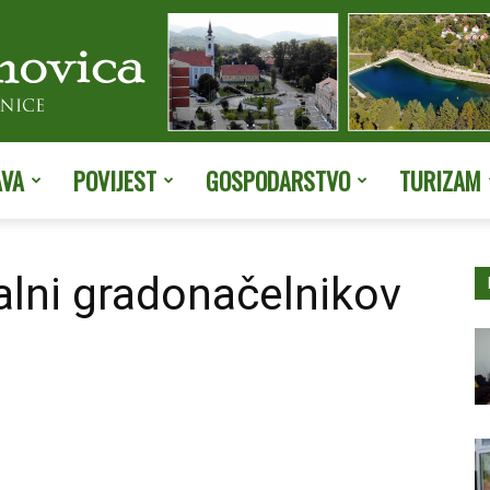
AVA
POVIJEST
GOSPODARSTVO
TURIZAM
Službene
alni gradonačelnikov
stranice