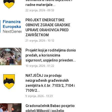
radne materijale...
22 srpnja, 2026 - 09:53
PROJEKT ENERGETSKE
OBNOVE ZGRADE GRADSKE
UPRAVE ORAHOVICA PRED
ZAVRŠETKOM
21 srpnja, 2026 - 10:12
Projekt koji je roditeljima donio
predah, a korisnicima
sigurnost, uspješno priveden...
10 srpnja, 2026 - 01:22
NATJEČAJ za prodaju
neizgrađenih građevinskih
zemljišta k.č.br. 7103/2, 7104 i
7109/2...
9 srpnja, 2026 - 13:23
Gradonačelnik Babac posjetio
obitelj Milković i poželio