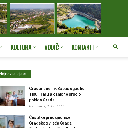
KULTURA
VODIČ
KONTAKTI
Najnovije vijesti
Gradonačelnik Babac ugostio
Tinu i Taru Bičanić te uručio
poklon Grada...
6 kolovoza, 2026 - 10:14
Čestitka predsjednice
Gradskog vijeća Grada