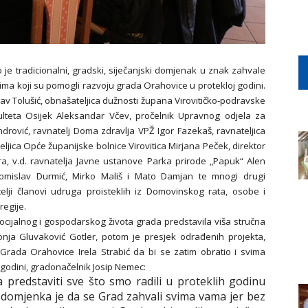
je tradicionalni, gradski, siječanjski domjenak u znak zahvale
ma koji su pomogli razvoju grada Orahovice u protekloj godini.
av Tolušić, obnašateljica dužnosti župana Virovitičko-podravske
lteta Osijek Aleksandar Včev, pročelnik Upravnog odjela za
drović, ravnatelj Doma zdravlja VPŽ Igor Fazekaš, ravnateljica
jica Opće županijske bolnice Virovitica Mirjana Peček, direktor
 v.d. ravnatelja Javne ustanove Parka prirode „Papuk“ Alen
 Tomislav Durmić, Mirko Mališ i Mato Damjan te mnogi drugi
telji članovi udruga proisteklih iz Domovinskog rata, osobe i
regije.
ocijalnog i gospodarskog života grada predstavila viša stručna
nja Gluvaković Gotler, potom je presjek odrađenih projekta,
a Grada Orahovice Irela Strabić da bi se zatim obratio i svima
 godini, gradonačelnik Josip Nemec:
 predstaviti sve što smo radili u proteklih godinu
g domjenka je da se Grad zahvali svima vama jer bez