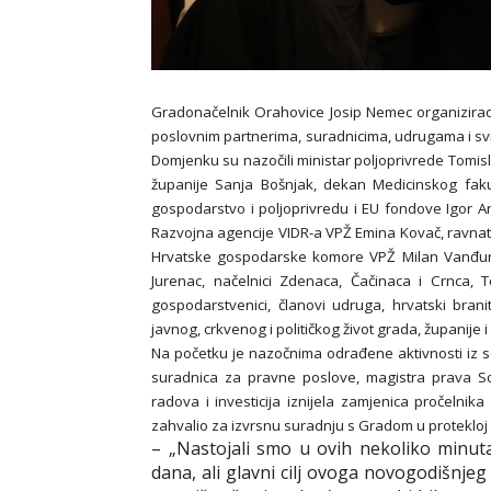
Gradonačelnik Orahovice Josip Nemec organizirao 
poslovnim partnerima, suradnicima, udrugama i svi
Domjenku su nazočili ministar poljoprivrede Tomisl
županije Sanja Bošnjak, dekan Medicinskog faku
gospodarstvo i poljoprivredu i EU fondove Igor An
Razvojna agencije VIDR-a VPŽ Emina Kovač, ravnatel
Hrvatske gospodarske komore VPŽ Milan Vanđura,
Jurenac, načelnici Zdenaca, Čačinaca i Crnca,
gospodarstvenici, članovi udruga, hrvatski brani
javnog, crkvenog i političkog život grada, županije i 
Na početku je nazočnima odrađene aktivnosti iz s
suradnica za pravne poslove, magistra prava So
radova i investicija iznijela zamjenica pročelnik
zahvalio za izvrsnu suradnju s Gradom u protekloj
– „Nastojali smo u ovih nekoliko minuta
dana, ali glavni cilj ovoga novogodišnje