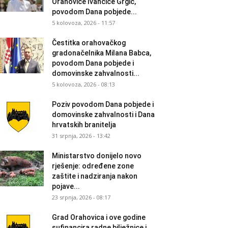
Orahovice Ivančice Grgić,
povodom Dana pobjede...
5 kolovoza, 2026 - 11:57
Čestitka orahovačkog
gradonačelnika Milana Babca,
povodom Dana pobjede i
domovinske zahvalnosti...
5 kolovoza, 2026 - 08:13
Poziv povodom Dana pobjede i
domovinske zahvalnosti i Dana
hrvatskih branitelja
31 srpnja, 2026 - 13:42
Ministarstvo donijelo novo
rješenje: određene zone
zaštite i nadziranja nakon
pojave...
23 srpnja, 2026 - 08:17
Grad Orahovica i ove godine
sufinancira radne bilježnice i