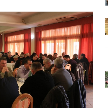
Grada
Orahovice