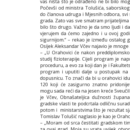
vas ništa što je odrađeno ne bi bilo mog
Počevši od ministra Tolušića, saborskog
do članova udruga i Mjesnih odbora, svi 
grada. Zato vas sve smatram prijateljima
bilo što drugo. Važno je da smo ljudi i 
vjerujem da ćemo zajedno i u ovoj godi
sigurnijom.“ – rekao je između ostalog
Osijek Aleksandar Včev najavio je mnoge 
– „U Orahovici će nakon preddiplomsko
studij fizioterapije. Cijeli program je na
proceduru, a evo za koji dan je i Fakultet
program i uputiti dalje u postupak na 
dopusnicu. To znači da bi u orahovici idu
120 koji će zasigurno znatno pridonije
mogu sada reći da na jesen kreće Sveučiliš
je Včev, Obnašateljica dužnosti župan
gradske vlasti te podcrtala odličnu sura
potom i ministarstvima što je rezultat s
Tomislav Tolušić naglasio je kao je Oraho
– „Moram od srca čestitati gradskom tim
za ovaj grad. Moja su vrata uvijek otv