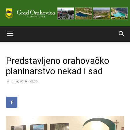
Službene
Predstavljeno orahovačko
stranice
planinarstvo nekad i sad
4 lipnja, 2016 - 22:06
Grada
Orahovice