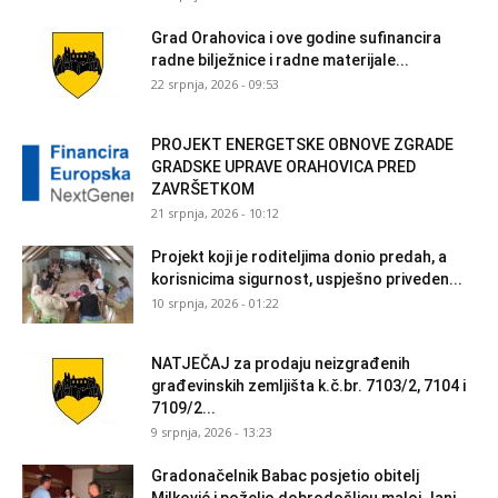
Grad Orahovica i ove godine sufinancira
radne bilježnice i radne materijale...
22 srpnja, 2026 - 09:53
PROJEKT ENERGETSKE OBNOVE ZGRADE
GRADSKE UPRAVE ORAHOVICA PRED
ZAVRŠETKOM
21 srpnja, 2026 - 10:12
Projekt koji je roditeljima donio predah, a
korisnicima sigurnost, uspješno priveden...
10 srpnja, 2026 - 01:22
NATJEČAJ za prodaju neizgrađenih
građevinskih zemljišta k.č.br. 7103/2, 7104 i
7109/2...
9 srpnja, 2026 - 13:23
Gradonačelnik Babac posjetio obitelj