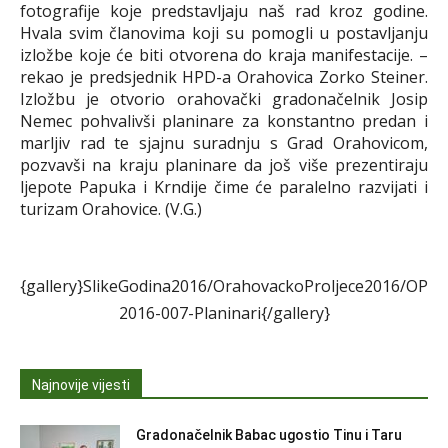
fotografije koje predstavljaju naš rad kroz godine.
Hvala svim članovima koji su pomogli u postavljanju
izložbe koje će biti otvorena do kraja manifestacije. –
rekao je predsjednik HPD-a Orahovica Zorko Steiner.
Izložbu je otvorio orahovački gradonačelnik Josip
Nemec pohvalivši planinare za konstantno predan i
marljiv rad te sjajnu suradnju s Grad Orahovicom,
pozvavši na kraju planinare da još više prezentiraju
ljepote Papuka i Krndije čime će paralelno razvijati i
turizam Orahovice. (V.G.)
{gallery}SlikeGodina2016/OrahovackoProljece2016/OP
2016-007-Planinari{/gallery}
Najnovije vijesti
Gradonačelnik Babac ugostio Tinu i Taru